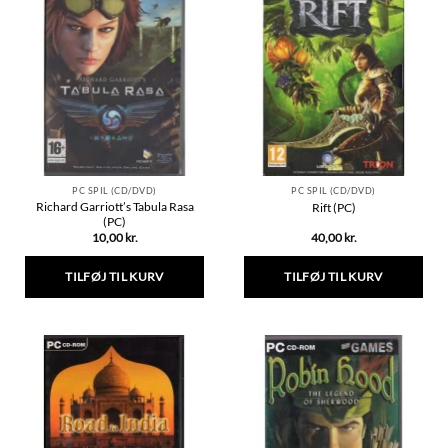
flere
varianter.
Mulighederne
kan
vælges
på
varesiden
PC SPIL (CD/DVD)
PC SPIL (CD/DVD)
Richard Garriott’s Tabula Rasa
Rift (PC)
(PC)
10,00
kr.
40,00
kr.
TILFØJ TIL KURV
TILFØJ TIL KURV