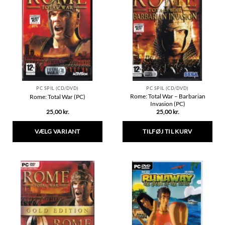
varianter.
Mulighederne
kan
vælges
på
varesiden
PC SPIL (CD/DVD)
PC SPIL (CD/DVD)
Rome: Total War – Barbarian
Rome: Total War (PC)
Invasion (PC)
25,00
kr.
25,00
kr.
VÆLG VARIANT
TILFØJ TIL KURV
Dette
vare
har
flere
varianter.
Mulighederne
kan
vælges
på