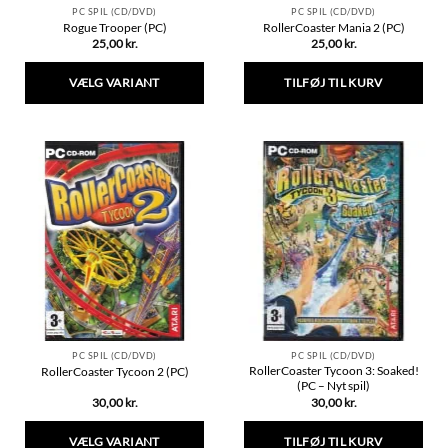
PC SPIL (CD/DVD)
PC SPIL (CD/DVD)
Rogue Trooper (PC)
RollerCoaster Mania 2 (PC)
25,00
kr.
25,00
kr.
VÆLG VARIANT
TILFØJ TIL KURV
Dette
vare
har
flere
varianter.
Mulighederne
kan
vælges
på
varesiden
PC SPIL (CD/DVD)
PC SPIL (CD/DVD)
RollerCoaster Tycoon 3: Soaked!
RollerCoaster Tycoon 2 (PC)
(PC – Nyt spil)
30,00
kr.
30,00
kr.
VÆLG VARIANT
TILFØJ TIL KURV