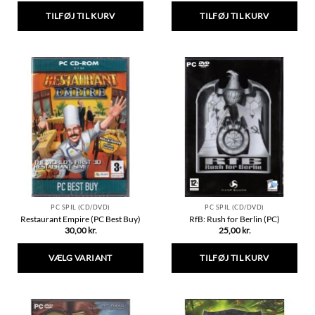
TILFØJ TIL KURV
TILFØJ TIL KURV
PC SPIL (CD/DVD)
PC SPIL (CD/DVD)
Restaurant Empire (PC Best Buy)
RfB: Rush for Berlin (PC)
30,00
kr.
25,00
kr.
VÆLG VARIANT
TILFØJ TIL KURV
Dette
vare
har