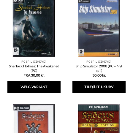
har
flere
varianter.
Mulighederne
kan
vælges
på
varesiden
PC SPIL (CD/DVD)
PC SPIL (CD/DVD)
Sherlock Holmes: The Awakened
Ship Simulator 2008 (PC – Nyt
(PC)
spil)
FRA
30,00
kr.
30,00
kr.
VÆLG VARIANT
TILFØJ TIL KURV
Dette
vare
har
flere
varianter.
Mulighederne
kan