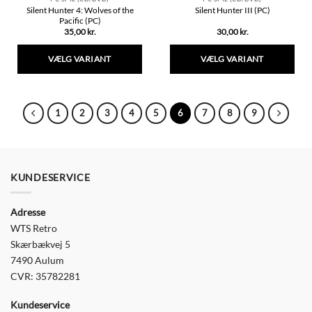
Silent Hunter 4: Wolves of the
Silent Hunter III (PC)
Pacific (PC)
35,00
kr.
30,00
kr.
VÆLG VARIANT
VÆLG VARIANT
Dette
Dette
vare
vare
har
har
1
2
3
4
5
6
7
8
9
flere
flere
varianter.
varianter.
Mulighederne
Mulighederne
kan
kan
vælges
vælges
KUNDESERVICE
på
på
varesiden
varesiden
Adresse
WTS Retro
Skærbækvej 5
7490 Aulum
CVR: 35782281
Kundeservice