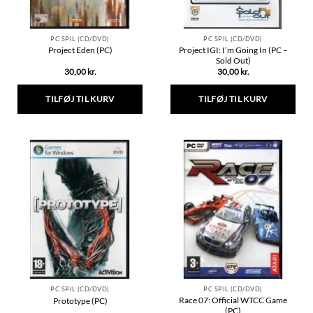
PC SPIL (CD/DVD)
PC SPIL (CD/DVD)
Project IGI: I’m Going In (PC –
Project Eden (PC)
Sold Out)
30,00
kr.
30,00
kr.
TILFØJ TIL KURV
TILFØJ TIL KURV
PC SPIL (CD/DVD)
PC SPIL (CD/DVD)
Race 07: Official WTCC Game
Prototype (PC)
(PC)