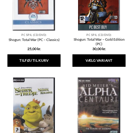
vælges
på
varesiden
PC SPIL (CD/DVD)
PC SPIL (CD/DVD)
Shogun: Total War – Gold Edition
Shogun: Total War (PC – Classics)
(PC)
25,00
kr.
30,00
kr.
TILFØJ TIL KURV
VÆLG VARIANT
Dette
vare
har
flere
varianter.
Mulighederne
kan
vælges
på
varesiden