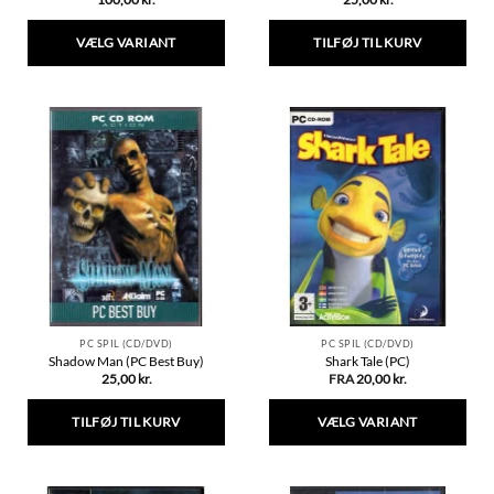
VÆLG VARIANT
TILFØJ TIL KURV
Dette
vare
har
flere
varianter.
Mulighederne
kan
vælges
på
varesiden
PC SPIL (CD/DVD)
PC SPIL (CD/DVD)
Shadow Man (PC Best Buy)
Shark Tale (PC)
25,00
kr.
FRA
20,00
kr.
TILFØJ TIL KURV
VÆLG VARIANT
Dette
vare