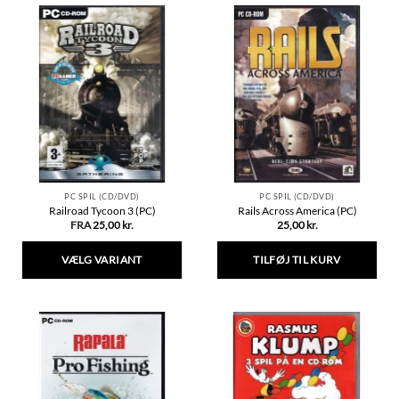
PC SPIL (CD/DVD)
PC SPIL (CD/DVD)
Railroad Tycoon 3 (PC)
Rails Across America (PC)
FRA
25,00
kr.
25,00
kr.
VÆLG VARIANT
TILFØJ TIL KURV
Dette
vare
har
flere
varianter.
Mulighederne
kan