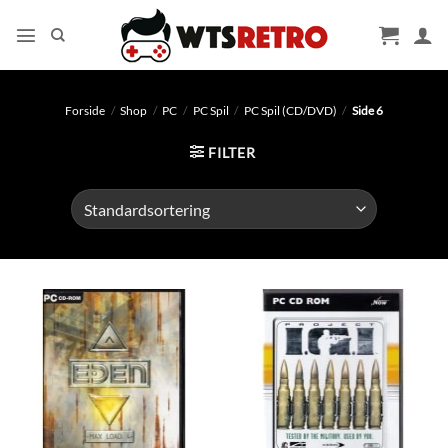
Fortsæt
til
indhold
Forside
/
Shop
/
PC
/
PC Spil
/
PC Spil (CD/DVD)
/
Side 6
FILTER