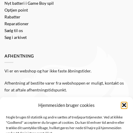
Nyt batteri i Game Boy spil
Optjen point
Rabatter
Reparationer
Sælg til os
Søg i arkivet
AFHENTNING
Vi er en webshop og har ikke faste åbningstider.
Afhentning af bestilte varer fra webshoppen er muligt, kontakt os
for at aftale afhentningstidspunkt.
Hjemmesiden bruger cookies
FØLG OS
Nogle bruges til statistik og andre sættes af tredjepartstjenester. Ved at klikke
"Godkend" accepterer du brugen af cookies. Du kan til enhver tid ændre eller
Følg WTS Retro på de sociale medier, så er du altid opdateret.
trække dit samtykke tilbage, hvilket gøres her nede til højre på hjemmesiden