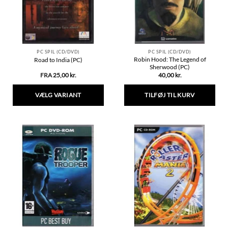
PC SPIL (CD/DVD)
PC SPIL (CD/DVD)
Robin Hood: The Legend of
Road to India (PC)
Sherwood (PC)
FRA
25,00
kr.
40,00
kr.
VÆLG VARIANT
TILFØJ TIL KURV
Dette
vare
har
flere
varianter.
Mulighederne
kan
vælges
på
varesiden