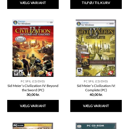
VÆLG VARIANT
TILFØJ TIL KURV
Dette
vare
har
flere
varianter.
Mulighederne
kan
vælges
på
varesiden
PC SPIL (CD/DVD)
PC SPIL (CD/DVD)
Sid Meier’s Civilization IV: Beyond
Sid Meier’s Civilization IV:
the Sword (PC)
Complete (PC)
30,00
kr.
40,00
kr.
VÆLG VARIANT
VÆLG VARIANT
Dette
Dette
vare
vare
har
har