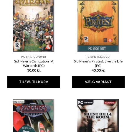
flere
flere
varianter.
varianter.
Mulighederne
Mulighederne
kan
kan
vælges
vælges
på
på
varesiden
varesiden
PC SPIL (CD/DVD)
PC SPIL (CD/DVD)
Sid Meier’s Civilization IV:
Sid Meier’s Pirates!: Live the Life
Warlords (PC)
(PC)
30,00
kr.
40,00
kr.
TILFØJ TIL KURV
VÆLG VARIANT
Dette
vare
har
flere
varianter.
Mulighederne
kan
vælges