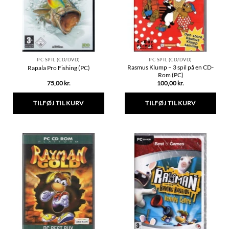
vælges
på
varesiden
PC SPIL (CD/DVD)
PC SPIL (CD/DVD)
Rasmus Klump – 3 spil på en CD-
Rapala Pro Fishing (PC)
Rom (PC)
75,00
kr.
100,00
kr.
TILFØJ TIL KURV
TILFØJ TIL KURV