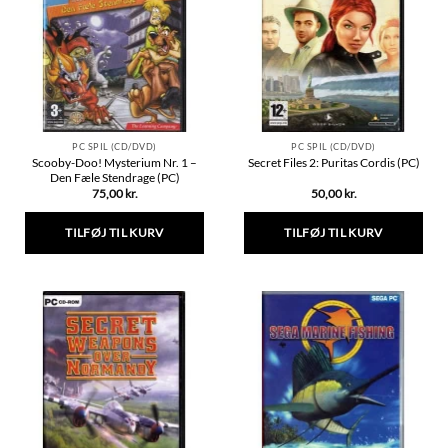
PC SPIL (CD/DVD)
PC SPIL (CD/DVD)
Scooby-Doo! Mysterium Nr. 1 –
Secret Files 2: Puritas Cordis (PC)
Den Fæle Stendrage (PC)
75,00
kr.
50,00
kr.
TILFØJ TIL KURV
TILFØJ TIL KURV