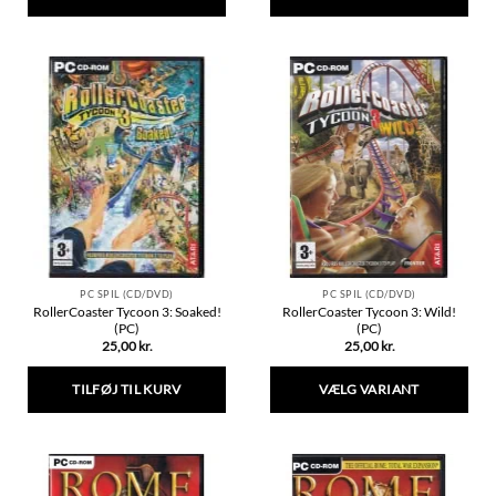
Dette
vare
har
flere
varianter.
Mulighederne
kan
vælges
på
varesiden
PC SPIL (CD/DVD)
PC SPIL (CD/DVD)
RollerCoaster Tycoon 3: Soaked!
RollerCoaster Tycoon 3: Wild!
(PC)
(PC)
25,00
kr.
25,00
kr.
TILFØJ TIL KURV
VÆLG VARIANT
Dette
vare
har
flere