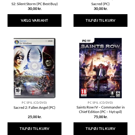
S2: Silent Storm (PC Best Buy)
Sacred (PC)
30,00
kr.
30,00
kr.
VÆLG VARIANT
TILFØJ TIL KURV
Dette
vare
har
flere
varianter.
Mulighederne
kan
vælges
på
varesiden
PC SPIL (CD/DVD)
PC SPIL (CD/DVD)
Saints Row IV – Commander in
Sacred 2: Fallen Angel (PC)
Chief Edition (PC – Nyt spil)
25,00
kr.
75,00
kr.
TILFØJ TIL KURV
TILFØJ TIL KURV