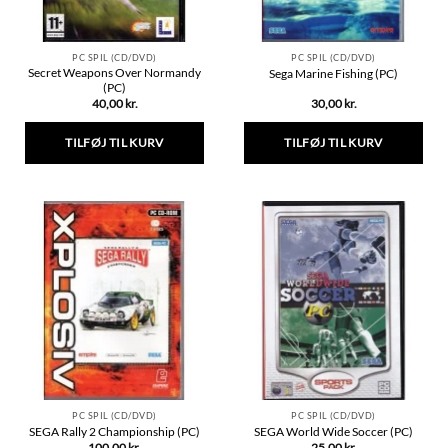
PC SPIL (CD/DVD)
PC SPIL (CD/DVD)
Secret Weapons Over Normandy
Sega Marine Fishing (PC)
(PC)
40,00
kr.
30,00
kr.
TILFØJ TIL KURV
TILFØJ TIL KURV
PC SPIL (CD/DVD)
PC SPIL (CD/DVD)
SEGA Rally 2 Championship (PC)
SEGA World Wide Soccer (PC)
100,00
kr.
25,00
kr.