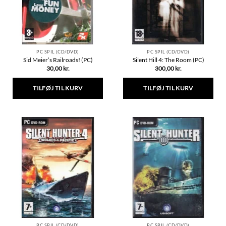
på
varesiden
PC SPIL (CD/DVD)
PC SPIL (CD/DVD)
Sid Meier’s Railroads! (PC)
Silent Hill 4: The Room (PC)
30,00
kr.
300,00
kr.
TILFØJ TIL KURV
TILFØJ TIL KURV
PC SPIL (CD/DVD)
PC SPIL (CD/DVD)