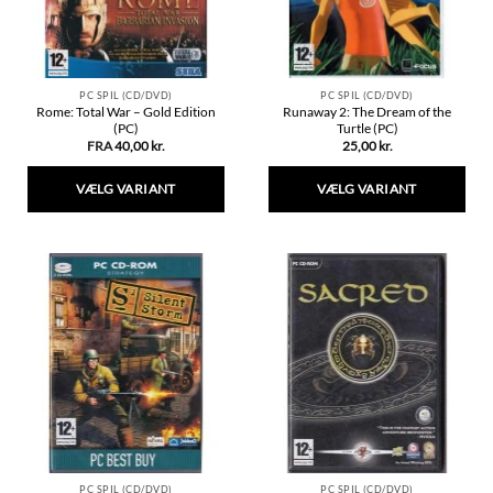
varesiden
PC SPIL (CD/DVD)
PC SPIL (CD/DVD)
Rome: Total War – Gold Edition
Runaway 2: The Dream of the
(PC)
Turtle (PC)
FRA
40,00
kr.
25,00
kr.
VÆLG VARIANT
VÆLG VARIANT
Dette
Dette
vare
vare
har
har
flere
flere
varianter.
varianter.
Mulighederne
Mulighederne
kan
kan
vælges
vælges
på
på
varesiden
varesiden
PC SPIL (CD/DVD)
PC SPIL (CD/DVD)