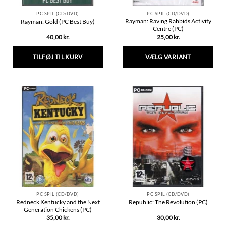
PC SPIL (CD/DVD)
PC SPIL (CD/DVD)
Rayman: Raving Rabbids Activity
Rayman: Gold (PC Best Buy)
Centre (PC)
40,00
kr.
25,00
kr.
TILFØJ TIL KURV
VÆLG VARIANT
Dette
vare
har
flere
varianter.
Mulighederne
kan
vælges
på
varesiden
PC SPIL (CD/DVD)
PC SPIL (CD/DVD)
Redneck Kentucky and the Next
Republic: The Revolution (PC)
Generation Chickens (PC)
35,00
kr.
30,00
kr.