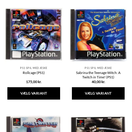
vare
har
flere
varianter.
Mulighederne
kan
vælges
på
varesiden
PS1 SPIL MED ÆSKE
PS1 SPIL MED ÆSKE
Sabrina the Teenage Witch: A
Rollcage (PS1)
Twitch in Time! (PS1)
175,00
kr.
40,00
kr.
VÆLG VARIANT
VÆLG VARIANT
Dette
Dette
vare
vare
har
har
flere
flere
varianter.
varianter.
Mulighederne
Mulighederne