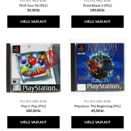
PS1 SPIL MED ÆSKE
PS1 SPIL MED ÆSKE
PGA Tour 96 (PS1)
Point Blank 2 (PS1)
35,00
kr.
190,00
kr.
VÆLG VARIANT
VÆLG VARIANT
Dette
Dette
vare
vare
har
har
flere
flere
varianter.
varianter.
Mulighederne
Mulighederne
kan
kan
vælges
vælges
på
på
varesiden
varesiden
PS1 SPIL MED ÆSKE
PS1 SPIL MED ÆSKE
Pop n’ Pop (PS1)
Populous: The Beginning (PS1)
100,00
kr.
45,00
kr.
VÆLG VARIANT
VÆLG VARIANT
Dette
Dette