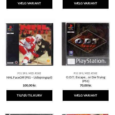
VÆLG VARIANT
VÆLG VARIANT
Dette
Dette
vare
vare
har
har
flere
flere
varianter.
varianter.
Mulighederne
Mulighederne
kan
kan
vælges
vælges
på
på
varesiden
varesiden
PS1 SPIL MED ÆSKE
PS1 SPIL MED ÆSKE
O.D.T.: Escape… or Die Trying
NHL FaceOff (PS1 – Udlejningspil)
(PS1)
100,00
kr.
70,00
kr.
TILFØJ TIL KURV
VÆLG VARIANT
Dette
vare
har