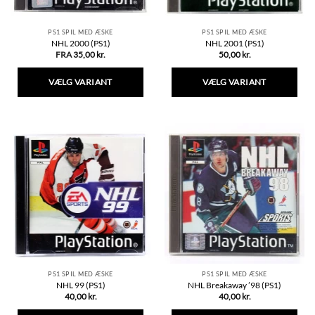
PS1 SPIL MED ÆSKE
PS1 SPIL MED ÆSKE
NHL 2000 (PS1)
NHL 2001 (PS1)
FRA
35,00
kr.
50,00
kr.
VÆLG VARIANT
VÆLG VARIANT
Dette
Dette
vare
vare
har
har
flere
flere
varianter.
varianter.
Mulighederne
Mulighederne
kan
kan
vælges
vælges
på
på
varesiden
varesiden
PS1 SPIL MED ÆSKE
PS1 SPIL MED ÆSKE
NHL 99 (PS1)
NHL Breakaway ’98 (PS1)
40,00
kr.
40,00
kr.