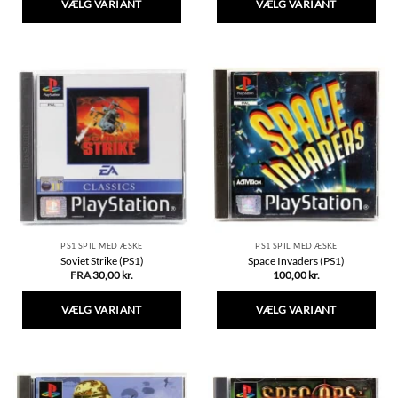
VÆLG VARIANT
VÆLG VARIANT
Dette
Dette
vare
vare
har
har
flere
flere
varianter.
varianter.
Mulighederne
Mulighederne
kan
kan
vælges
vælges
på
på
varesiden
varesiden
PS1 SPIL MED ÆSKE
PS1 SPIL MED ÆSKE
Soviet Strike (PS1)
Space Invaders (PS1)
FRA
30,00
kr.
100,00
kr.
VÆLG VARIANT
VÆLG VARIANT
Dette
Dette
vare
vare
har
har
flere
flere