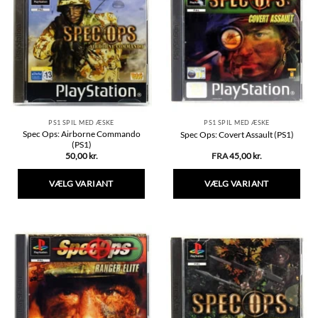
varianter.
varianter.
Mulighederne
Mulighederne
kan
kan
vælges
vælges
på
på
varesiden
varesiden
PS1 SPIL MED ÆSKE
PS1 SPIL MED ÆSKE
Spec Ops: Airborne Commando
Spec Ops: Covert Assault (PS1)
(PS1)
50,00
kr.
FRA
45,00
kr.
VÆLG VARIANT
VÆLG VARIANT
Dette
Dette
vare
vare
har
har
flere
flere
varianter.
varianter.
Mulighederne
Mulighederne
kan
kan
vælges
vælges
på
på