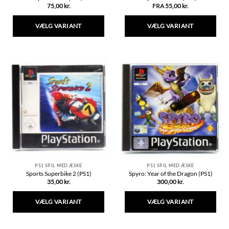
75,00
kr.
FRA
55,00
kr.
VÆLG VARIANT
VÆLG VARIANT
Dette
Dette
vare
vare
har
har
flere
flere
varianter.
varianter.
Mulighederne
Mulighederne
kan
kan
vælges
vælges
på
på
varesiden
varesiden
PS1 SPIL MED ÆSKE
PS1 SPIL MED ÆSKE
Sports Superbike 2 (PS1)
Spyro: Year of the Dragon (PS1)
35,00
kr.
300,00
kr.
VÆLG VARIANT
VÆLG VARIANT
Dette
Dette
vare
vare