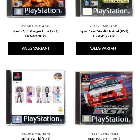
varesiden
varesiden
PS1 SPIL MED ÆSKE
PS1 SPIL MED ÆSKE
Spec Ops: Ranger Elite (PS1)
Spec Ops: Stealth Patrol (PS1)
FRA
40,00
kr.
FRA
45,00
kr.
VÆLG VARIANT
VÆLG VARIANT
Dette
Dette
vare
vare
har
har
flere
flere
varianter.
varianter.
Mulighederne
Mulighederne
kan
kan
vælges
vælges
på
på
varesiden
varesiden
PS1 SPIL MED ÆSKE
PS1 SPIL MED ÆSKE
Spice World (PS1)
Sports Car GT (PS1)