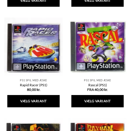
VÆLG VARIANT
VÆLG VARIANT
Dette
Dette
vare
vare
har
har
flere
flere
varianter.
varianter.
Mulighederne
Mulighederne
kan
kan
vælges
vælges
på
på
varesiden
varesiden
PS1 SPIL MED ÆSKE
PS1 SPIL MED ÆSKE
Rapid Racer (PS1)
Rascal (PS1)
80,00
kr.
FRA
40,00
kr.
VÆLG VARIANT
VÆLG VARIANT
Dette
Dette
vare
vare
har
har
flere
flere