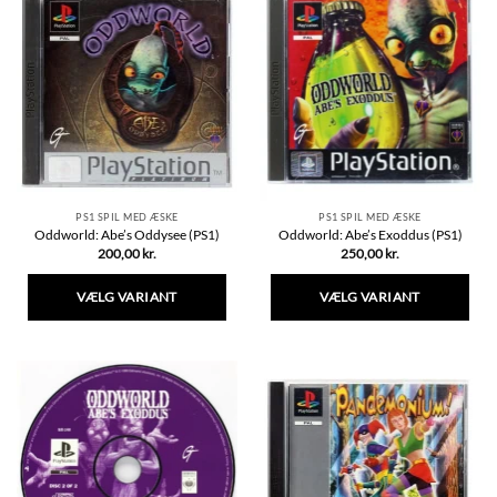
flere
varianter.
Mulighederne
kan
vælges
på
varesiden
PS1 SPIL MED ÆSKE
PS1 SPIL MED ÆSKE
Oddworld: Abe’s Oddysee (PS1)
Oddworld: Abe’s Exoddus (PS1)
200,00
kr.
250,00
kr.
VÆLG VARIANT
VÆLG VARIANT
Dette
Dette
vare
vare
har
har
flere
flere
varianter.
varianter.
Mulighederne
Mulighederne
kan
kan
vælges
vælges