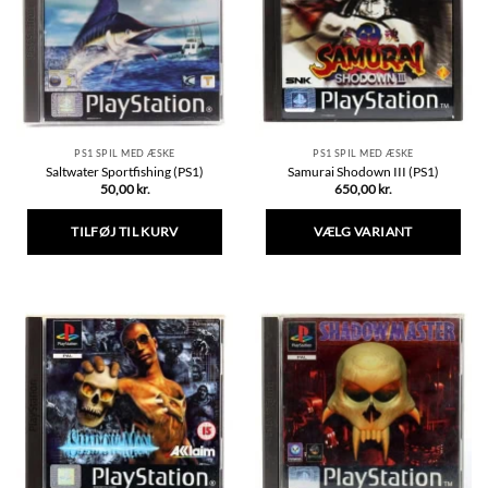
kan
kan
vælges
vælges
på
på
varesiden
varesiden
PS1 SPIL MED ÆSKE
PS1 SPIL MED ÆSKE
Saltwater Sportfishing (PS1)
Samurai Shodown III (PS1)
50,00
kr.
650,00
kr.
TILFØJ TIL KURV
VÆLG VARIANT
Dette
vare
har
flere
varianter.
Mulighederne
kan
vælges
på
varesiden