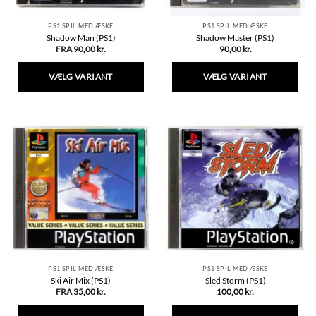
PS1 SPIL MED ÆSKE
PS1 SPIL MED ÆSKE
Shadow Man (PS1)
Shadow Master (PS1)
FRA
90,00
kr.
90,00
kr.
VÆLG VARIANT
VÆLG VARIANT
Dette
Dette
vare
vare
har
har
flere
flere
varianter.
varianter.
Mulighederne
Mulighederne
kan
kan
vælges
vælges
på
på
varesiden
varesiden
PS1 SPIL MED ÆSKE
PS1 SPIL MED ÆSKE
Ski Air Mix (PS1)
Sled Storm (PS1)
FRA
35,00
kr.
100,00
kr.