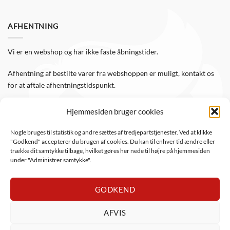
AFHENTNING
Vi er en webshop og har ikke faste åbningstider.
Afhentning af bestilte varer fra webshoppen er muligt, kontakt os
for at aftale afhentningstidspunkt.
Hjemmesiden bruger cookies
FØLG OS
Nogle bruges til statistik og andre sættes af tredjepartstjenester. Ved at klikke
"Godkend" accepterer du brugen af cookies. Du kan til enhver tid ændre eller
Følg WTS Retro på de sociale medier, så er du altid opdateret.
trække dit samtykke tilbage, hvilket gøres her nede til højre på hjemmesiden
under "Administrer samtykke".
GODKEND
AFVIS
DanKort
Visa
Visa
MasterCard
Apple
PayPal
Mob