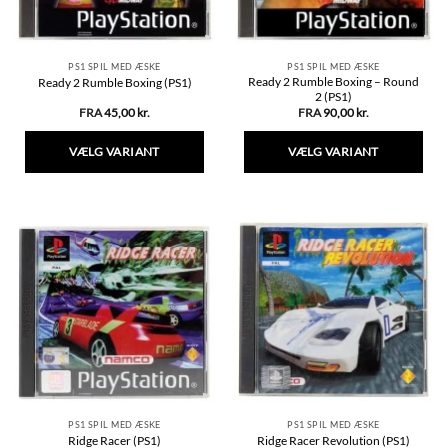
PS1 SPIL MED ÆSKE
PS1 SPIL MED ÆSKE
Ready 2 Rumble Boxing – Round
Ready 2 Rumble Boxing (PS1)
2 (PS1)
FRA
45,00
kr.
FRA
90,00
kr.
VÆLG VARIANT
VÆLG VARIANT
Dette
Dette
vare
vare
har
har
flere
flere
varianter.
varianter.
Mulighederne
Mulighederne
kan
kan
vælges
vælges
på
på
varesiden
varesiden
PS1 SPIL MED ÆSKE
PS1 SPIL MED ÆSKE
Ridge Racer (PS1)
Ridge Racer Revolution (PS1)