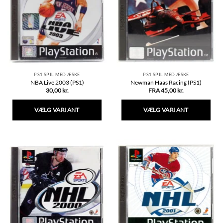
Mulighederne
kan
vælges
på
varesiden
PS1 SPIL MED ÆSKE
PS1 SPIL MED ÆSKE
NBA Live 2003 (PS1)
Newman Haas Racing (PS1)
30,00
kr.
FRA
45,00
kr.
VÆLG VARIANT
VÆLG VARIANT
Dette
Dette
vare
vare
har
har
flere
flere
varianter.
varianter.
Mulighederne
Mulighederne
kan
kan
vælges
vælges
på
på
varesiden
varesiden