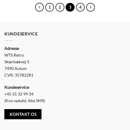
har
har
1
2
3
4
flere
flere
varianter.
varianter.
Mulighederne
Mulighederne
kan
kan
vælges
vælges
KUNDESERVICE
på
på
varesiden
varesiden
Adresse
WTS Retro
Skærbækvej 5
7490 Aulum
CVR: 35782281
Kundeservice
+45 31 32 99 34
(Kun opkald, ikke SMS)
KONTAKT OS