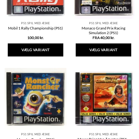
PS1 SPIL MED ÆSKE
PS1 SPIL MED ÆSKE
Monaco Grand Prix Racing
Mobil 1 Rally Championship (PS1)
Simulation 2 (PS1)
100,00
kr.
FRA
40,00
kr.
VÆLG VARIANT
VÆLG VARIANT
Dette
Dette
vare
vare
har
har
flere
flere
varianter.
varianter.
Mulighederne
Mulighederne
kan
kan
vælges
vælges
på
på
varesiden
varesiden
PS1 SPIL MED ÆSKE
PS1 SPIL MED ÆSKE