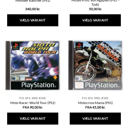
Moses Prinz Von Ägypten (PS1 –
Monster Rancher (PS1)
Tysk)
340,00
kr.
50,00
kr.
VÆLG VARIANT
VÆLG VARIANT
Dette
Dette
vare
vare
har
har
flere
flere
varianter.
varianter.
Mulighederne
Mulighederne
kan
kan
vælges
vælges
på
på
varesiden
varesiden
PS1 SPIL MED ÆSKE
PS1 SPIL MED ÆSKE
Moto Racer: World Tour (PS1)
Motocross Mania (PS1)
FRA
90,00
kr.
FRA
45,00
kr.
VÆLG VARIANT
VÆLG VARIANT
Dette
Dette