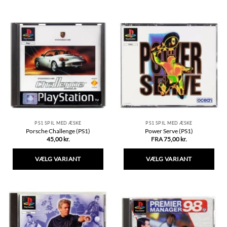
vare
vare
har
har
flere
flere
varianter.
varianter.
Mulighederne
Mulighederne
kan
kan
vælges
vælges
på
på
varesiden
varesiden
PS1 SPIL MED ÆSKE
PS1 SPIL MED ÆSKE
Porsche Challenge (PS1)
Power Serve (PS1)
45,00
kr.
FRA
75,00
kr.
VÆLG VARIANT
VÆLG VARIANT
Dette
Dette
vare
vare
har
har
flere
flere
varianter.
varianter.
Mulighederne
Mulighederne