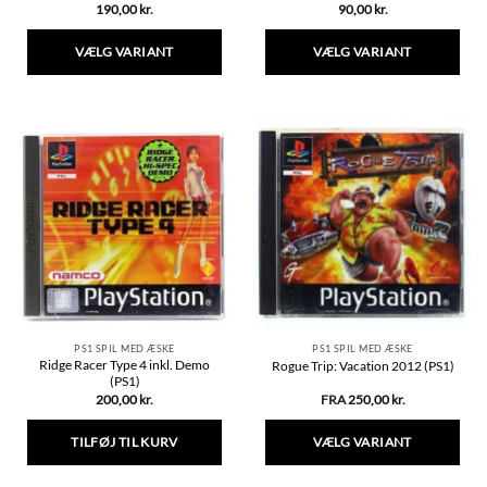
190,00
kr.
90,00
kr.
VÆLG VARIANT
VÆLG VARIANT
Dette
Dette
vare
vare
har
har
flere
flere
varianter.
varianter.
Mulighederne
Mulighederne
kan
kan
vælges
vælges
på
på
varesiden
varesiden
PS1 SPIL MED ÆSKE
PS1 SPIL MED ÆSKE
Ridge Racer Type 4 inkl. Demo
Rogue Trip: Vacation 2012 (PS1)
(PS1)
200,00
kr.
FRA
250,00
kr.
TILFØJ TIL KURV
VÆLG VARIANT
Dette