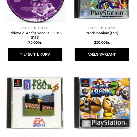
på
på
varesiden
varesiden
PS1 SPIL MED ÆSKE
PS1 SPIL MED ÆSKE
Oddworld: Abe’s Exoddus – Disc 2
Pandemonium (PS1)
(PS1)
75,00
kr.
250,00
kr.
TILFØJ TIL KURV
VÆLG VARIANT
Dette
vare
har
flere
varianter.
Mulighederne
kan
vælges
på
varesiden