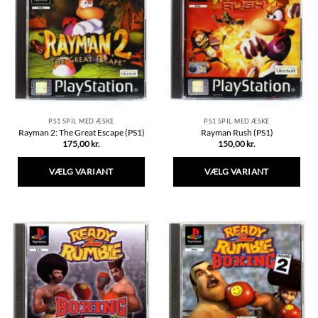
varianter.
varianter.
Mulighederne
Mulighederne
kan
kan
vælges
vælges
på
på
varesiden
varesiden
PS1 SPIL MED ÆSKE
PS1 SPIL MED ÆSKE
Rayman 2: The Great Escape (PS1)
Rayman Rush (PS1)
175,00
kr.
150,00
kr.
VÆLG VARIANT
VÆLG VARIANT
Dette
Dette
vare
vare
har
har
flere
flere
varianter.
varianter.
Mulighederne
Mulighederne
kan
kan
vælges
vælges
på
på
varesiden
varesiden