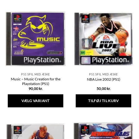
vare
vare
har
har
flere
flere
varianter.
varianter.
Mulighederne
Mulighederne
kan
kan
vælges
vælges
på
på
varesiden
varesiden
PS1 SPIL MED ÆSKE
PS1 SPIL MED ÆSKE
Music – Music Creation for the
NBA Live 2002 (PS1)
Playstation (PS1)
90,00
kr.
50,00
kr.
VÆLG VARIANT
TILFØJ TIL KURV
Dette
vare
har
flere
varianter.