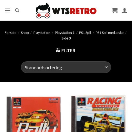
Fortsæt
til
indhold
Forside
/
Shop
/
Playstation
/
Playstation 1
/
PS1 Spil
/
PS1 Spil med æske
/
Side 3
FILTER