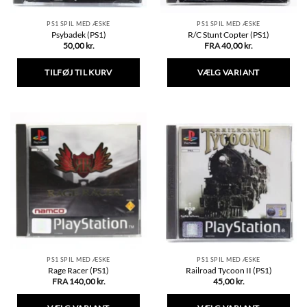
PS1 SPIL MED ÆSKE
PS1 SPIL MED ÆSKE
Psybadek (PS1)
R/C Stunt Copter (PS1)
50,00
kr.
FRA
40,00
kr.
TILFØJ TIL KURV
VÆLG VARIANT
Dette
vare
har
flere
varianter.
Mulighederne
kan
vælges
på
varesiden
PS1 SPIL MED ÆSKE
PS1 SPIL MED ÆSKE
Rage Racer (PS1)
Railroad Tycoon II (PS1)
FRA
140,00
kr.
45,00
kr.