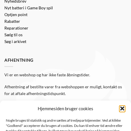
Nyhedsbrev
Nyt batteri i Game Boy spil
Optjen point
Rabatter
Reparationer
Sælg til os
Søg i arkivet
AFHENTNING
Vi er en webshop og har ikke faste åbningstider.
Afhentning af bestilte varer fra webshoppen er muligt, kontakt os
for at aftale afhentningstidspunkt.
Hjemmesiden bruger cookies
FØLG OS
Nogle bruges til statistik og andre sættes af tredjepartstjenester. Ved at klikke
"Godkend" accepterer du brugen af cookies. Du kan til enhver tid ændre eller
Følg WTS Retro på de sociale medier, så er du altid opdateret.
trække dit samtykke tilbage, hvilket gøres her nede til højre på hjemmesiden