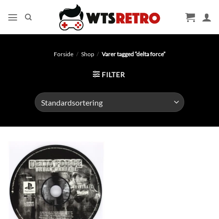
Fortsæt
til
indhold
Forside
/
Shop
/
Varer tagged “delta force”
FILTER