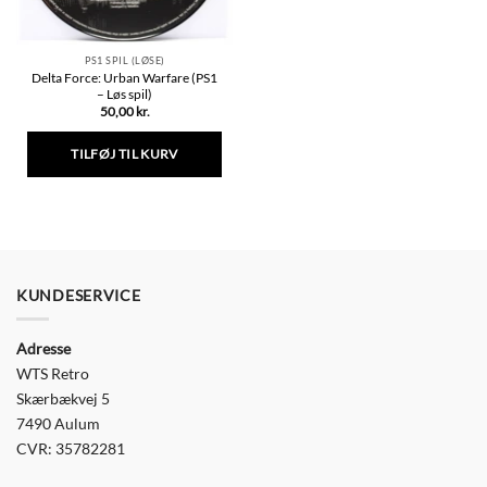
PS1 SPIL (LØSE)
Delta Force: Urban Warfare (PS1
– Løs spil)
50,00
kr.
TILFØJ TIL KURV
KUNDESERVICE
Adresse
WTS Retro
Skærbækvej 5
7490 Aulum
CVR: 35782281