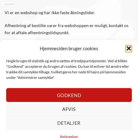
Vi er en webshop og har ikke faste åbningstider.
Afhentning af bestilte varer fra webshoppen er muligt, kontakt os
for at aftale afhentningstidspunkt.
Hjemmesiden bruger cookies
FØLG OS
Nogle bruges til statistik og andre sættes af tredjepartstjenester. Ved at klikke
"Godkend" accepterer du brugen af cookies. Du kan til enhver tid ændre eller
Følg WTS Retro på de sociale medier, så er du altid opdateret.
trække dit samtykke tilbage, hvilket gøres her nede til højre på hjemmesiden
under "Administrer samtykke".
GODKEND
AFVIS
DanKort
Visa
Visa
MasterCard
Apple
PayPal
Mob
DETALJER
Electron
Pay
ViaBill
Anyday
Betingelser