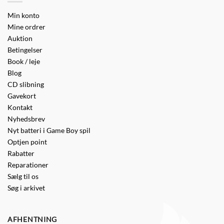
Min konto
Mine ordrer
Auktion
Betingelser
Book / leje
Blog
CD slibning
Gavekort
Kontakt
Nyhedsbrev
Nyt batteri i Game Boy spil
Optjen point
Rabatter
Reparationer
Sælg til os
Søg i arkivet
AFHENTNING