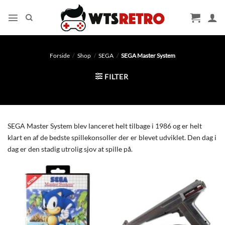
Fortsæt
til
indhold
Forside
/
Shop
/
SEGA
/
SEGA Master System
FILTER
SEGA Master System blev lanceret helt tilbage i 1986 og er helt
klart en af de bedste spillekonsoller der er blevet udviklet. Den dag i
dag er den stadig utrolig sjov at spille på.