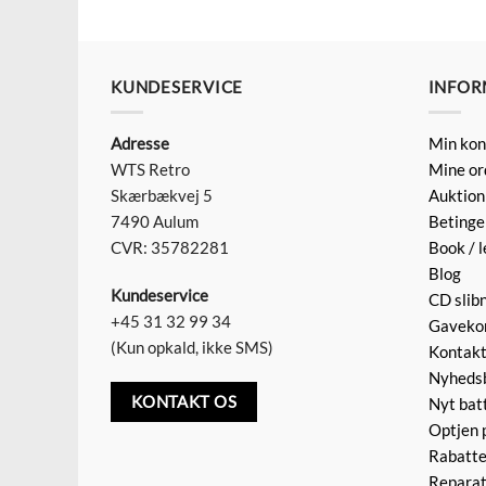
KUNDESERVICE
INFOR
Adresse
Min kon
WTS Retro
Mine or
Skærbækvej 5
Auktion
7490 Aulum
Betinge
CVR: 35782281
Book / l
Blog
Kundeservice
CD slib
+45 31 32 99 34
Gaveko
(Kun opkald, ikke SMS)
Kontak
Nyheds
KONTAKT OS
Nyt batt
Optjen 
Rabatte
Reparat