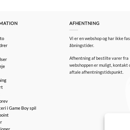
MATION
AFHENTNING
to
Vi er en webshop og har ikke fa
drer
åbningstider.
Afhentning af bestilte varer fra
lser
webshoppen er muligt, kontakt o
eje
aftale afhentningstidspunkt.
ning
rt
t
brev
eri i Game Boy spil
point
r
ioner