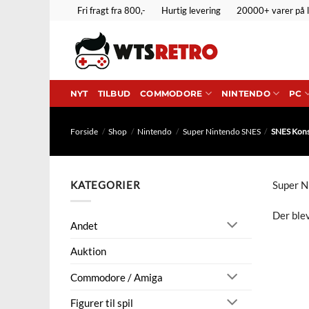
Fortsæt
Fri fragt fra 800,-
Hurtig levering
20000+ varer på 
til
indhold
NYT
TILBUD
COMMODORE
NINTENDO
PC
Forside
/
Shop
/
Nintendo
/
Super Nintendo SNES
/
SNES Kons
KATEGORIER
Super Ni
Der blev
Andet
Auktion
Commodore / Amiga
Figurer til spil