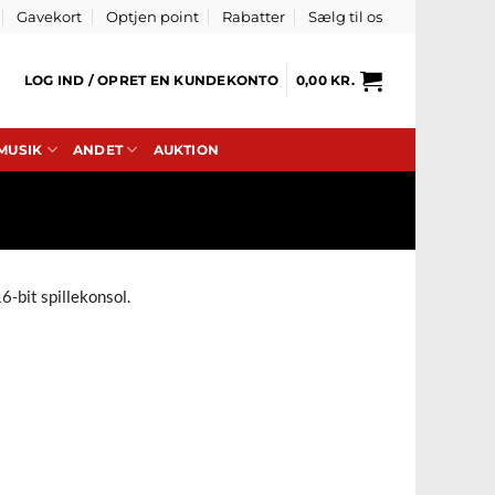
Gavekort
Optjen point
Rabatter
Sælg til os
LOG IND / OPRET EN KUNDEKONTO
0,00
KR.
 MUSIK
ANDET
AUKTION
-bit spillekonsol.