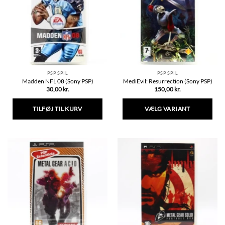
kan
vælges
på
varesiden
PSP SPIL
PSP SPIL
Madden NFL 08 (Sony PSP)
MediEvil: Resurrection (Sony PSP)
30,00
kr.
150,00
kr.
TILFØJ TIL KURV
VÆLG VARIANT
Dette
vare
har
flere
varianter.
Mulighederne
kan
vælges
på
varesiden