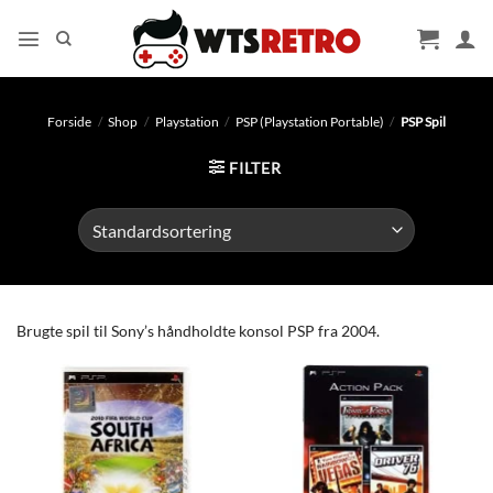
Fortsæt
til
indhold
Forside
/
Shop
/
Playstation
/
PSP (Playstation Portable)
/
PSP Spil
FILTER
Brugte spil til Sony’s håndholdte konsol PSP fra 2004.