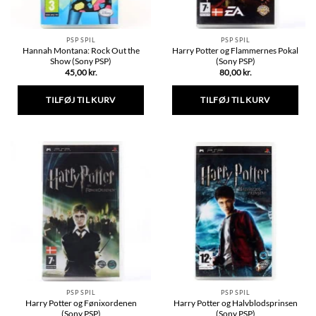
PSP SPIL
PSP SPIL
Hannah Montana: Rock Out the
Harry Potter og Flammernes Pokal
Show (Sony PSP)
(Sony PSP)
45,00
kr.
80,00
kr.
TILFØJ TIL KURV
TILFØJ TIL KURV
PSP SPIL
PSP SPIL
Harry Potter og Fønixordenen
Harry Potter og Halvblodsprinsen
(Sony PSP)
(Sony PSP)