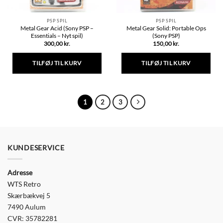
PSP SPIL
PSP SPIL
Metal Gear Acid (Sony PSP –
Metal Gear Solid: Portable Ops
Essentials – Nyt spil)
(Sony PSP)
300,00
kr.
150,00
kr.
TILFØJ TIL KURV
TILFØJ TIL KURV
1
2
3
KUNDESERVICE
Adresse
WTS Retro
Skærbækvej 5
7490 Aulum
CVR: 35782281