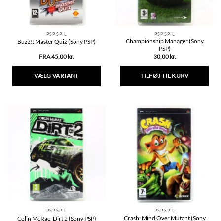
PSP SPIL
PSP SPIL
Championship Manager (Sony
Buzz!: Master Quiz (Sony PSP)
PSP)
FRA
45,00
kr.
30,00
kr.
VÆLG VARIANT
TILFØJ TIL KURV
Dette
vare
har
flere
varianter.
Mulighederne
kan
vælges
på
varesiden
PSP SPIL
PSP SPIL
Crash: Mind Over Mutant (Sony
Colin McRae: Dirt 2 (Sony PSP)