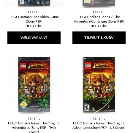
PSP SPIL
PSP SPIL
LEGO Batman: The Video Game
LEGO Indiana Jones 2: The
(Sony PSP)
Adventure Continues (Sony PSP)
100,00
kr.
100,00
kr.
VÆLG VARIANT
TILFØJ TIL KURV
Dette
vare
har
flere
varianter.
Mulighederne
kan
vælges
på
varesiden
PSP SPIL
PSP SPIL
LEGO Indiana Jones: The Original
LEGO Indiana Jones: The Original
Adventures (Sony PSP – Tysk
Adventures (Sony PSP – US Cover)
cover)