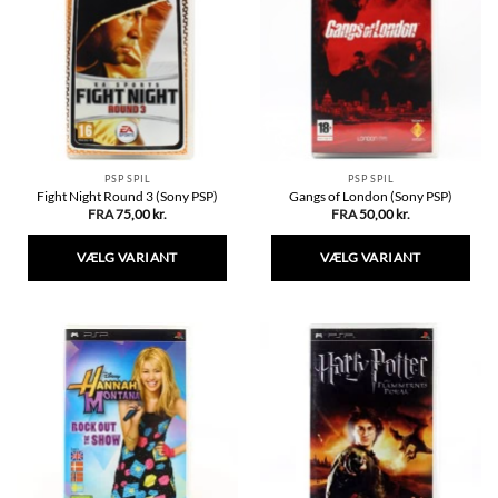
Mulighederne
kan
vælges
på
varesiden
PSP SPIL
PSP SPIL
Fight Night Round 3 (Sony PSP)
Gangs of London (Sony PSP)
FRA
75,00
kr.
FRA
50,00
kr.
VÆLG VARIANT
VÆLG VARIANT
Dette
Dette
vare
vare
har
har
flere
flere
varianter.
varianter.
Mulighederne
Mulighederne
kan
kan
vælges
vælges
på
på
varesiden
varesiden