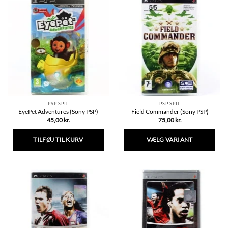
flere
varianter.
Mulighederne
kan
vælges
på
varesiden
PSP SPIL
PSP SPIL
EyePet Adventures (Sony PSP)
Field Commander (Sony PSP)
45,00
kr.
75,00
kr.
TILFØJ TIL KURV
VÆLG VARIANT
Dette
vare
har
flere
varianter.
Mulighederne
kan
vælges