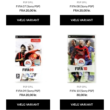
PSP SPIL
PSP SPIL
FIFA 07 (Sony PSP)
FIFA 08 (Sony PSP)
FRA
20,00
kr.
FRA
20,00
kr.
VÆLG VARIANT
VÆLG VARIANT
Dette
Dette
vare
vare
har
har
flere
flere
varianter.
varianter.
Mulighederne
Mulighederne
kan
kan
vælges
vælges
på
på
varesiden
varesiden
PSP SPIL
PSP SPIL
FIFA 09 (Sony PSP)
FIFA 10 (Sony PSP)
FRA
20,00
kr.
30,00
kr.
VÆLG VARIANT
VÆLG VARIANT