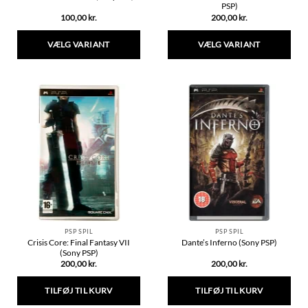
PSP)
100,00
kr.
200,00
kr.
VÆLG VARIANT
VÆLG VARIANT
Dette
Dette
vare
vare
har
har
flere
flere
varianter.
varianter.
Mulighederne
Mulighederne
kan
kan
vælges
vælges
på
på
varesiden
varesiden
PSP SPIL
PSP SPIL
Crisis Core: Final Fantasy VII
Dante’s Inferno (Sony PSP)
(Sony PSP)
200,00
kr.
200,00
kr.
TILFØJ TIL KURV
TILFØJ TIL KURV