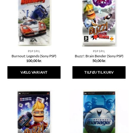
PSP SPIL
PSP SPIL
Burnout: Legends (Sony PSP)
Buzz!: Brain Bender (Sony PSP)
100,00
kr.
50,00
kr.
VÆLG VARIANT
TILFØJ TIL KURV
Dette
vare
har
flere
varianter.
Mulighederne
kan
vælges
på
varesiden