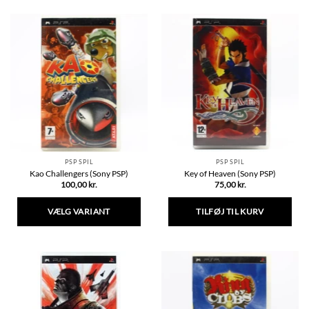
vare
har
flere
varianter.
Mulighederne
kan
vælges
på
varesiden
PSP SPIL
PSP SPIL
Kao Challengers (Sony PSP)
Key of Heaven (Sony PSP)
100,00
kr.
75,00
kr.
VÆLG VARIANT
TILFØJ TIL KURV
Dette
vare
har
flere
varianter.
Mulighederne