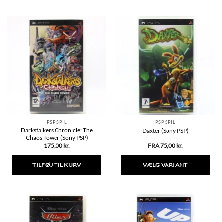
PSP SPIL
PSP SPIL
Darkstalkers Chronicle: The
Daxter (Sony PSP)
Chaos Tower (Sony PSP)
175,00
kr.
FRA
75,00
kr.
TILFØJ TIL KURV
VÆLG VARIANT
Dette
vare
har
flere
varianter.