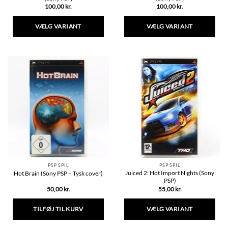
100,00
kr.
100,00
kr.
VÆLG VARIANT
VÆLG VARIANT
Dette
Dette
vare
vare
har
har
flere
flere
varianter.
varianter.
Mulighederne
Mulighederne
kan
kan
vælges
vælges
på
på
varesiden
varesiden
PSP SPIL
PSP SPIL
Juiced 2: Hot Import Nights (Sony
Hot Brain (Sony PSP – Tysk cover)
PSP)
50,00
kr.
55,00
kr.
TILFØJ TIL KURV
VÆLG VARIANT
Dette