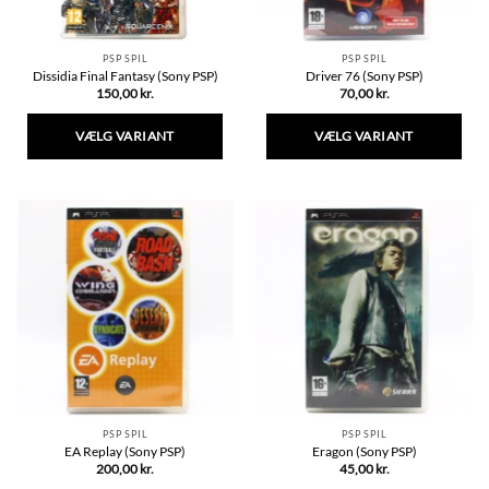
PSP SPIL
PSP SPIL
Dissidia Final Fantasy (Sony PSP)
Driver 76 (Sony PSP)
150,00
kr.
70,00
kr.
VÆLG VARIANT
VÆLG VARIANT
Dette
Dette
vare
vare
har
har
flere
flere
varianter.
varianter.
Mulighederne
Mulighederne
kan
kan
vælges
vælges
på
på
varesiden
varesiden
PSP SPIL
PSP SPIL
EA Replay (Sony PSP)
Eragon (Sony PSP)
200,00
kr.
45,00
kr.