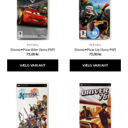
Mulighederne
kan
vælges
på
varesiden
PSP SPIL
PSP SPIL
Disney•Pixar Biler (Sony PSP)
Disney•Pixar Up (Sony PSP)
75,00
kr.
75,00
kr.
VÆLG VARIANT
VÆLG VARIANT
Dette
Dette
vare
vare
har
har
flere
flere
varianter.
varianter.
Mulighederne
Mulighederne
kan
kan
vælges
vælges
på
på
varesiden
varesiden