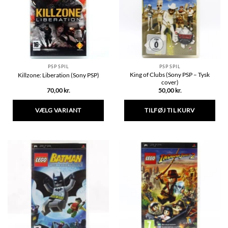
kan
vælges
på
varesiden
PSP SPIL
PSP SPIL
King of Clubs (Sony PSP – Tysk
Killzone: Liberation (Sony PSP)
cover)
70,00
kr.
50,00
kr.
VÆLG VARIANT
TILFØJ TIL KURV
Dette
vare
har
flere
varianter.
Mulighederne
kan
vælges
på
varesiden