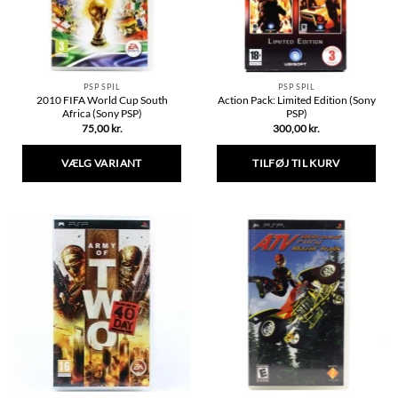
PSP SPIL
PSP SPIL
2010 FIFA World Cup South
Action Pack: Limited Edition (Sony
Africa (Sony PSP)
PSP)
75,00
kr.
300,00
kr.
VÆLG VARIANT
TILFØJ TIL KURV
Dette
vare
har
flere
varianter.
Mulighederne
kan
vælges
på
varesiden