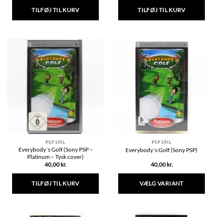
TILFØJ TIL KURV
TILFØJ TIL KURV
PSP SPIL
PSP SPIL
Everybody´s Golf (Sony PSP –
Everybody´s Golf (Sony PSP)
Platinum – Tysk cover)
40,00
kr.
40,00
kr.
TILFØJ TIL KURV
VÆLG VARIANT
Dette
vare
har