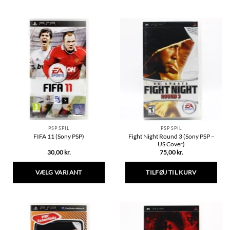
Dette
Dette
vare
vare
har
har
flere
flere
varianter.
varianter.
Mulighederne
Mulighederne
kan
kan
vælges
vælges
på
på
varesiden
varesiden
PSP SPIL
PSP SPIL
Fight Night Round 3 (Sony PSP –
FIFA 11 (Sony PSP)
US Cover)
30,00
kr.
75,00
kr.
VÆLG VARIANT
TILFØJ TIL KURV
Dette
vare
har
flere
varianter.