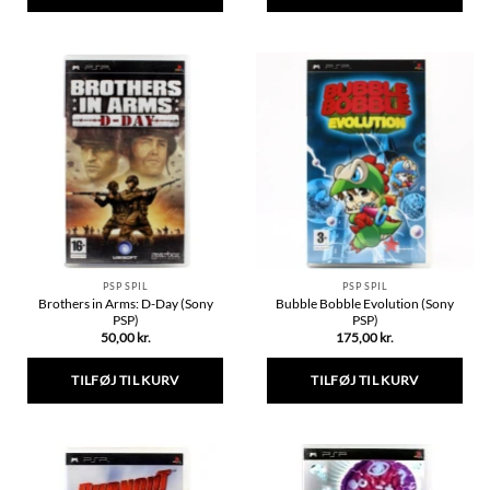
Dette
Dette
vare
vare
har
har
flere
flere
varianter.
varianter.
Mulighederne
Mulighederne
kan
kan
vælges
vælges
på
på
varesiden
varesiden
PSP SPIL
PSP SPIL
Brothers in Arms: D-Day (Sony
Bubble Bobble Evolution (Sony
PSP)
PSP)
50,00
kr.
175,00
kr.
TILFØJ TIL KURV
TILFØJ TIL KURV