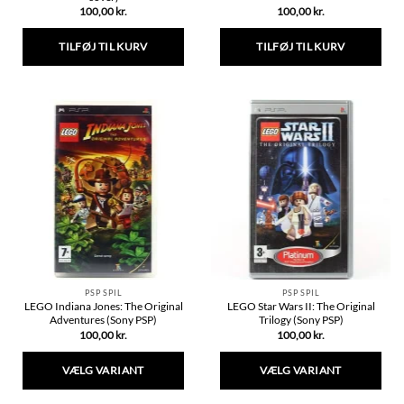
100,00
kr.
100,00
kr.
TILFØJ TIL KURV
TILFØJ TIL KURV
PSP SPIL
PSP SPIL
LEGO Indiana Jones: The Original
LEGO Star Wars II: The Original
Adventures (Sony PSP)
Trilogy (Sony PSP)
100,00
kr.
100,00
kr.
VÆLG VARIANT
VÆLG VARIANT
Dette
Dette