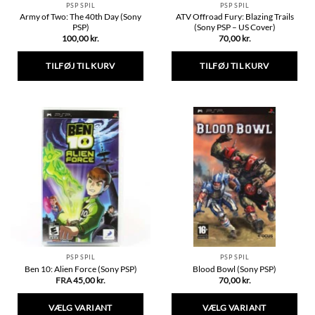
PSP SPIL
PSP SPIL
Army of Two: The 40th Day (Sony
ATV Offroad Fury: Blazing Trails
PSP)
(Sony PSP – US Cover)
100,00
kr.
70,00
kr.
TILFØJ TIL KURV
TILFØJ TIL KURV
PSP SPIL
PSP SPIL
Ben 10: Alien Force (Sony PSP)
Blood Bowl (Sony PSP)
FRA
45,00
kr.
70,00
kr.
VÆLG VARIANT
VÆLG VARIANT