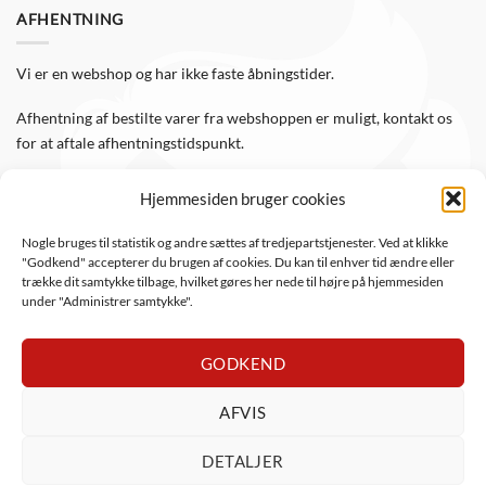
AFHENTNING
Vi er en webshop og har ikke faste åbningstider.
Afhentning af bestilte varer fra webshoppen er muligt, kontakt os
for at aftale afhentningstidspunkt.
Hjemmesiden bruger cookies
FØLG OS
Nogle bruges til statistik og andre sættes af tredjepartstjenester. Ved at klikke
"Godkend" accepterer du brugen af cookies. Du kan til enhver tid ændre eller
Følg WTS Retro på de sociale medier, så er du altid opdateret.
trække dit samtykke tilbage, hvilket gøres her nede til højre på hjemmesiden
under "Administrer samtykke".
GODKEND
AFVIS
DanKort
Visa
Visa
MasterCard
Apple
PayPal
Mob
DETALJER
Electron
Pay
ViaBill
Anyday