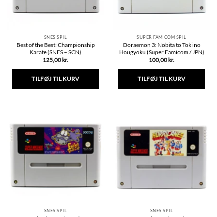
varesiden
SNES SPIL
SUPER FAMICOM SPIL
Best of the Best: Championship
Doraemon 3: Nobita to Toki no
Karate (SNES – SCN)
Hougyoku (Super Famicom / JPN)
125,00
kr.
100,00
kr.
TILFØJ TIL KURV
TILFØJ TIL KURV
SNES SPIL
SNES SPIL