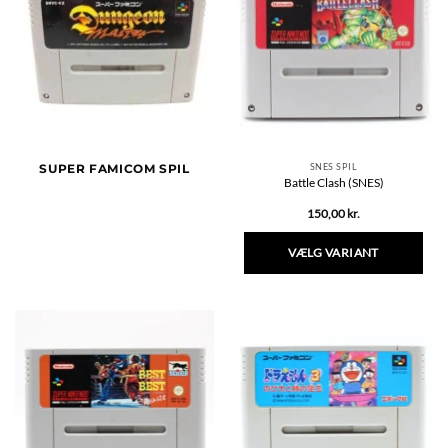
SNES SPIL
SUPER FAMICOM SPIL
Battle Clash (SNES)
150,00
kr.
VÆLG VARIANT
Dette
vare
har
flere
varianter.
Mulighederne
kan
vælges
på