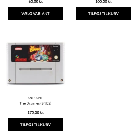
60,00
kr.
100,00
kr.
VÆLG VARIANT
TILFØJ TIL KURV
Dette
vare
har
flere
varianter.
Mulighederne
kan
vælges
på
varesiden
SNES SPIL
The Brainies (SNES)
175,00
kr.
TILFØJ TIL KURV