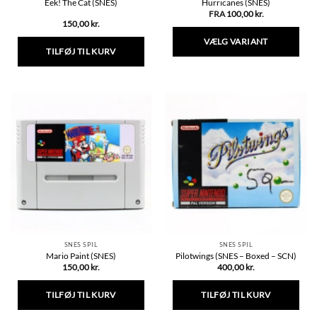
Eek! The Cat (SNES)
Hurricanes (SNES)
FRA
100,00
kr.
150,00
kr.
VÆLG VARIANT
TILFØJ TIL KURV
Dette
vare
har
flere
varianter.
Mulighederne
kan
vælges
på
varesiden
SNES SPIL
SNES SPIL
Mario Paint (SNES)
Pilotwings (SNES – Boxed – SCN)
150,00
kr.
400,00
kr.
TILFØJ TIL KURV
TILFØJ TIL KURV