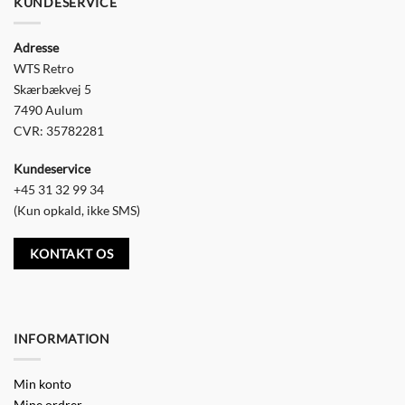
KUNDESERVICE
Adresse
WTS Retro
Skærbækvej 5
7490 Aulum
CVR: 35782281
Kundeservice
+45 31 32 99 34
(Kun opkald, ikke SMS)
KONTAKT OS
INFORMATION
Min konto
Mine ordrer