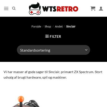
Fortsæt
til
indhold
Forside
/
Shop
/
Andet
/
Sinclair
FILTER
Vi har masser af gode sager til Sinclair, primært ZX Spectrum. Stort
udvalg af brugt hardware, spil og maskiner.