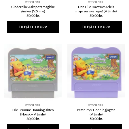
VTECH SPIL
VTECH SPIL
Cinderella: Askepots magiske
Den Lille Havfrue: Ariels
ønsker (V.Smile)
majeræriske rejse! (V.Smile)
50,00
kr.
50,00
kr.
TILFØJ TIL KURV
TILFØJ TIL KURV
VTECH SPIL
VTECH SPIL
Ole Brumm: Honningjakten
Peter Plys: Honningjagten
(Norsk – V.Smile)
(V.Smile)
30,00
kr.
50,00
kr.