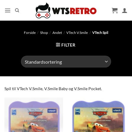
Fortsæt
til
indhold
Forside
/
Shop
/
Andet
/
VTech V.Smile
/
VTech Spil
FILTER
Spil til VTech V.Smile, V.Smile Baby og V.Smile Pocket.