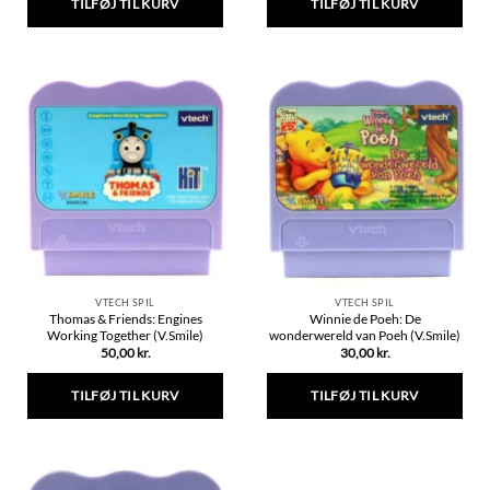
TILFØJ TIL KURV
TILFØJ TIL KURV
VTECH SPIL
VTECH SPIL
Thomas & Friends: Engines
Winnie de Poeh: De
Working Together (V.Smile)
wonderwereld van Poeh (V.Smile)
50,00
kr.
30,00
kr.
TILFØJ TIL KURV
TILFØJ TIL KURV