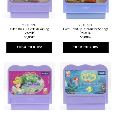
VTECH SPIL
VTECH SPIL
Biler: Ræs i Kølerkildekøbing
Cars: Rev it up in Radiator Springs
(V.Smile)
(V.Smile)
50,00
kr.
50,00
kr.
TILFØJ TIL KURV
TILFØJ TIL KURV