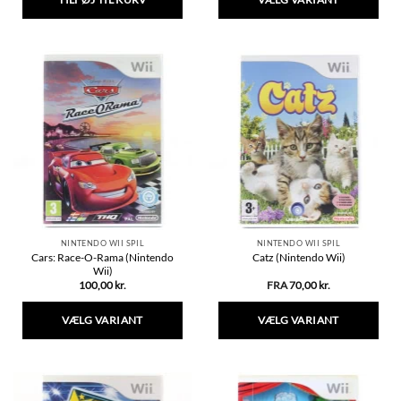
Dette
vare
har
flere
varianter.
Mulighederne
kan
vælges
på
varesiden
NINTENDO WII SPIL
NINTENDO WII SPIL
Cars: Race-O-Rama (Nintendo
Catz (Nintendo Wii)
Wii)
100,00
kr.
FRA
70,00
kr.
VÆLG VARIANT
VÆLG VARIANT
Dette
Dette
vare
vare
har
har
flere
flere