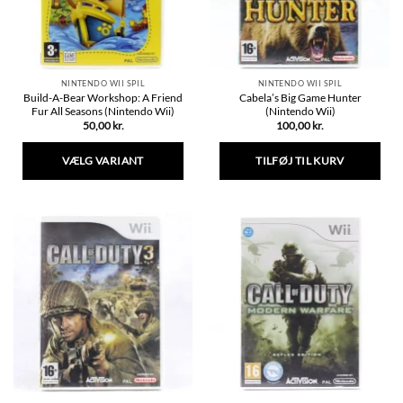
NINTENDO WII SPIL
NINTENDO WII SPIL
Build-A-Bear Workshop: A Friend
Cabela’s Big Game Hunter
Fur All Seasons (Nintendo Wii)
(Nintendo Wii)
50,00
kr.
100,00
kr.
VÆLG VARIANT
TILFØJ TIL KURV
Dette
vare
har
flere
varianter.
Mulighederne
kan
vælges
på
varesiden