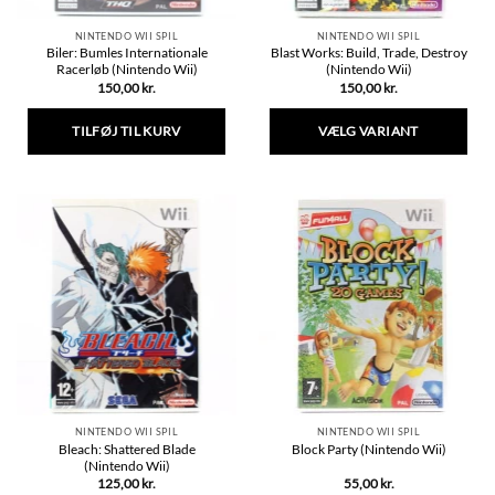
NINTENDO WII SPIL
NINTENDO WII SPIL
Biler: Bumles Internationale
Blast Works: Build, Trade, Destroy
Racerløb (Nintendo Wii)
(Nintendo Wii)
150,00
kr.
150,00
kr.
TILFØJ TIL KURV
VÆLG VARIANT
Dette
vare
har
flere
varianter.
Mulighederne
kan
vælges
på
varesiden
NINTENDO WII SPIL
NINTENDO WII SPIL
Bleach: Shattered Blade
Block Party (Nintendo Wii)
(Nintendo Wii)
125,00
kr.
55,00
kr.