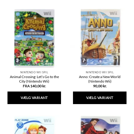
NINTENDO WII SPIL
NINTENDO WII SPIL
Animal Crossing: Let’s Go to the
Anno: Create a New World
City (Nintendo Wii)
(Nintendo Wii)
FRA
140,00
kr.
90,00
kr.
VÆLG VARIANT
VÆLG VARIANT
Dette
Dette
vare
vare
har
har
flere
flere
varianter.
varianter.