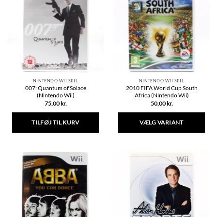
NINTENDO WII SPIL
NINTENDO WII SPIL
007: Quantum of Solace
2010 FIFA World Cup South
(Nintendo Wii)
Africa (Nintendo Wii)
75,00
kr.
50,00
kr.
TILFØJ TIL KURV
VÆLG VARIANT
Dette
vare
har
flere
varianter.
Mulighederne
kan
vælges
på