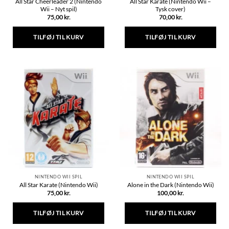
All Star Cheerleader 2 (Nintendo
All Star Karate (Nintendo Wii –
Wii – Nyt spil)
Tysk cover)
75,00
kr.
70,00
kr.
TILFØJ TIL KURV
TILFØJ TIL KURV
NINTENDO WII SPIL
NINTENDO WII SPIL
All Star Karate (Nintendo Wii)
Alone in the Dark (Nintendo Wii)
75,00
kr.
100,00
kr.
TILFØJ TIL KURV
TILFØJ TIL KURV