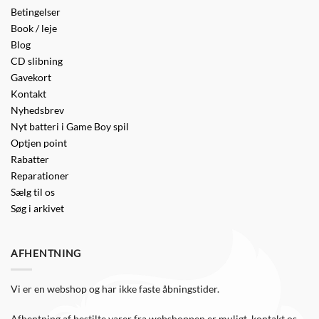
Betingelser
Book / leje
Blog
CD slibning
Gavekort
Kontakt
Nyhedsbrev
Nyt batteri i Game Boy spil
Optjen point
Rabatter
Reparationer
Sælg til os
Søg i arkivet
AFHENTNING
Vi er en webshop og har ikke faste åbningstider.
Afhentning af bestilte varer fra webshoppen er muligt, kontakt os