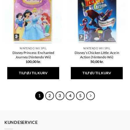
Mulighederne
kan
vælges
på
varesiden
NINTENDO WII SPIL
NINTENDO WII SPIL
Disney Princess: Enchanted
Disney’s Chicken Little: Ace in
Journey (Nintendo Wii)
Action (Nintendo Wii)
100,00
kr.
50,00
kr.
TILFØJ TIL KURV
TILFØJ TIL KURV
1
2
3
4
5
KUNDESERVICE