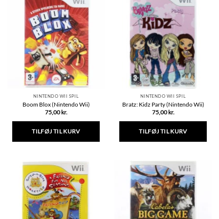
flere
flere
varianter.
varianter.
Mulighederne
Mulighederne
kan
kan
vælges
vælges
på
på
varesiden
varesiden
NINTENDO WII SPIL
NINTENDO WII SPIL
Boom Blox (Nintendo Wii)
Bratz: Kidz Party (Nintendo Wii)
75,00
kr.
75,00
kr.
TILFØJ TIL KURV
TILFØJ TIL KURV