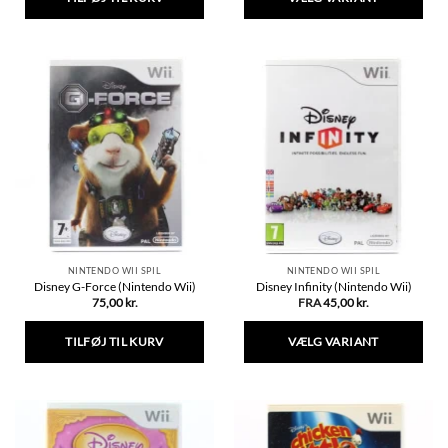
Dette
vare
har
flere
varianter.
Mulighederne
kan
vælges
på
varesiden
NINTENDO WII SPIL
NINTENDO WII SPIL
Disney G-Force (Nintendo Wii)
Disney Infinity (Nintendo Wii)
75,00
kr.
FRA
45,00
kr.
TILFØJ TIL KURV
VÆLG VARIANT
Dette
vare
har
flere
varianter.