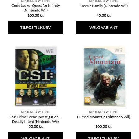
NINTENDO WII SPIL
NINTENDO WII SPIL
Code Lyoko: Quest for Infinity
Cosmic Family (Nintendo Wii)
(Nintendo Wii)
100,00
kr.
45,00
kr.
TILFØJ TIL KURV
VÆLG VARIANT
Dette
vare
har
flere
varianter.
Mulighederne
kan
vælges
på
varesiden
NINTENDO WII SPIL
NINTENDO WII SPIL
CSI: Crime Scene Investigation –
Cursed Mountain (Nintendo Wii)
Deadly Intent (Nintendo Wii)
50,00
kr.
100,00
kr.
VÆLG VARIANT
TILFØJ TIL KURV