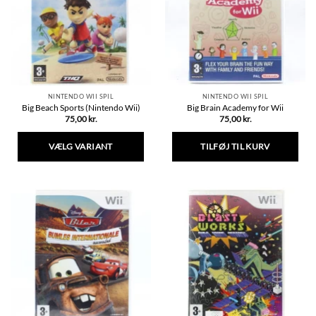
NINTENDO WII SPIL
NINTENDO WII SPIL
Big Beach Sports (Nintendo Wii)
Big Brain Academy for Wii
75,00
kr.
75,00
kr.
VÆLG VARIANT
TILFØJ TIL KURV
Dette
vare
har
flere
varianter.
Mulighederne
kan
vælges
på
varesiden