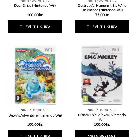
NINTENDO WII SPIL
NINTENDO WII SPIL
Destroy All Humans!: Big Willy
Deer Drive (Nintendo Wii)
Unleashed (Nintendo Wii)
100,00
kr.
75,00
kr.
TILFØJ TIL KURV
TILFØJ TIL KURV
NINTENDO WII SPIL
NINTENDO WII SPIL
Disney Epic Mickey (Nintendo
Dewy’s Adventure (Nintendo Wii)
Wii)
100,00
kr.
100,00
kr.
TILFØJ TIL KURV
VÆLG VARIANT