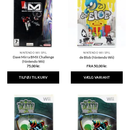
NINTENDO WII SPIL
NINTENDO WII SPIL
Dave Mirra BMX Challenge
de Blob (Nintendo Wii)
(Nintendo Wii)
75,00
kr.
FRA
50,00
kr.
TILFØJ TIL KURV
VÆLG VARIANT
Dette
vare
har
flere
varianter.
Mulighederne
kan
vælges