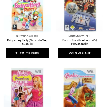
Mulighederne
Mulighederne
kan
kan
vælges
vælges
på
på
varesiden
varesiden
NINTENDO WII SPIL
NINTENDO WII SPIL
Babysitting Party (Nintendo Wii)
Balls of Fury (Nintendo Wii)
50,00
kr.
FRA
45,00
kr.
TILFØJ TIL KURV
VÆLG VARIANT
Dette
vare
har
flere
varianter.
Mulighederne
kan
vælges
på
varesiden