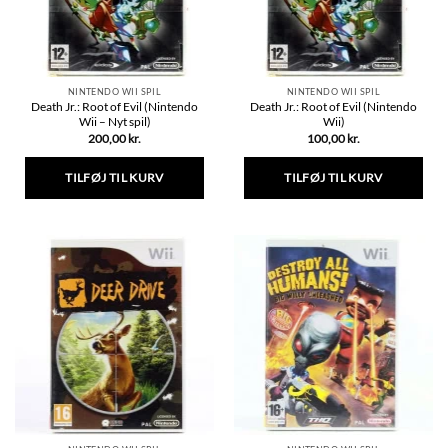
på
varesiden
NINTENDO WII SPIL
NINTENDO WII SPIL
Death Jr.: Root of Evil (Nintendo
Death Jr.: Root of Evil (Nintendo
Wii – Nyt spil)
Wii)
200,00
kr.
100,00
kr.
TILFØJ TIL KURV
TILFØJ TIL KURV