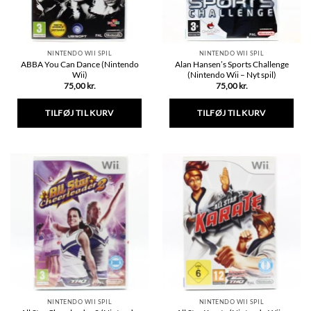
varesiden
NINTENDO WII SPIL
NINTENDO WII SPIL
ABBA You Can Dance (Nintendo
Alan Hansen’s Sports Challenge
Wii)
(Nintendo Wii – Nyt spil)
75,00
kr.
75,00
kr.
TILFØJ TIL KURV
TILFØJ TIL KURV
NINTENDO WII SPIL
NINTENDO WII SPIL