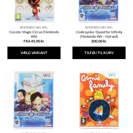
NINTENDO WII SPIL
NINTENDO WII SPIL
Cocoto: Magic Circus (Nintendo
Code Lyoko: Quest for Infinity
Wii)
(Nintendo Wii – Nyt spil)
FRA
45,00
kr.
200,00
kr.
VÆLG VARIANT
TILFØJ TIL KURV
Dette
vare
har
flere
varianter.
Mulighederne
kan
vælges
på
varesiden