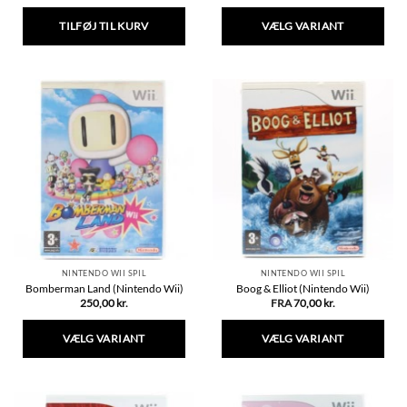
TILFØJ TIL KURV
VÆLG VARIANT
Dette
vare
har
flere
varianter.
Mulighederne
kan
vælges
på
varesiden
NINTENDO WII SPIL
NINTENDO WII SPIL
Bomberman Land (Nintendo Wii)
Boog & Elliot (Nintendo Wii)
250,00
kr.
FRA
70,00
kr.
VÆLG VARIANT
VÆLG VARIANT
Dette
Dette
vare
vare
har
har