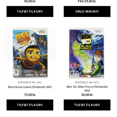
50,00
kr.
FRA
25,00
kr.
TILFØJ TIL KURV
VÆLG VARIANT
Dette
vare
har
flere
varianter.
Mulighederne
kan
vælges
på
varesiden
NINTENDO WII SPIL
NINTENDO WII SPIL
Ben 10: Alien Force (Nintendo
Bee Movie Game (Nintendo Wii)
Wii)
75,00
kr.
50,00
kr.
TILFØJ TIL KURV
TILFØJ TIL KURV