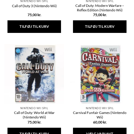
NINTENDO WII SPIL
NINTENDO WII SPIL
Call of Duty: Modern Warfare –
Call of Duty 3 (Nintendo Wii)
Reflex Edition (Nintendo Wii)
75,00
kr.
75,00
kr.
TILFØJ TIL KURV
TILFØJ TIL KURV
NINTENDO WII SPIL
NINTENDO WII SPIL
Call of Duty: World at War
Carnival Funfair Games (Nintendo
(Nintendo Wii)
Wii)
75,00
kr.
60,00
kr.
TILFØJ TIL KURV
VÆLG VARIANT