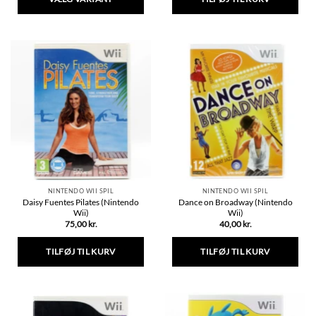
Dette
vare
har
flere
varianter.
Mulighederne
kan
vælges
på
varesiden
NINTENDO WII SPIL
NINTENDO WII SPIL
Daisy Fuentes Pilates (Nintendo
Dance on Broadway (Nintendo
Wii)
Wii)
75,00
kr.
40,00
kr.
TILFØJ TIL KURV
TILFØJ TIL KURV