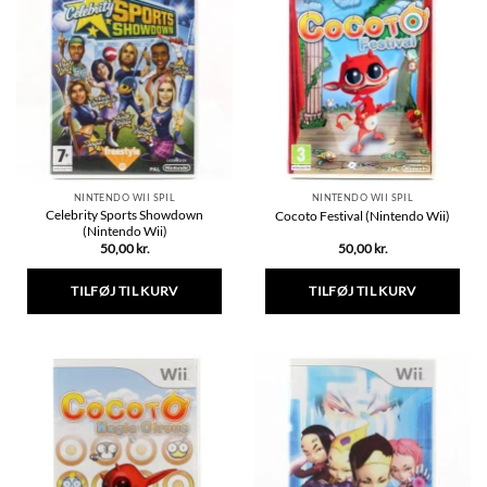
varianter.
varianter.
Mulighederne
Mulighederne
kan
kan
vælges
vælges
på
på
varesiden
varesiden
NINTENDO WII SPIL
NINTENDO WII SPIL
Celebrity Sports Showdown
Cocoto Festival (Nintendo Wii)
(Nintendo Wii)
50,00
kr.
50,00
kr.
TILFØJ TIL KURV
TILFØJ TIL KURV