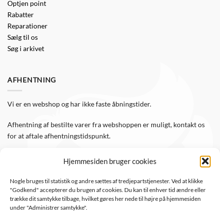
Optjen point
Rabatter
Reparationer
Sælg til os
Søg i arkivet
AFHENTNING
Vi er en webshop og har ikke faste åbningstider.
Afhentning af bestilte varer fra webshoppen er muligt, kontakt os
for at aftale afhentningstidspunkt.
Hjemmesiden bruger cookies
FØLG OS
Nogle bruges til statistik og andre sættes af tredjepartstjenester. Ved at klikke
"Godkend" accepterer du brugen af cookies. Du kan til enhver tid ændre eller
Følg WTS Retro på de sociale medier, så er du altid opdateret.
trække dit samtykke tilbage, hvilket gøres her nede til højre på hjemmesiden
under "Administrer samtykke".