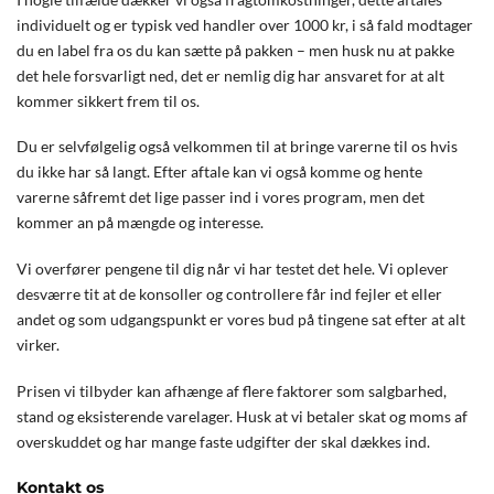
individuelt og er typisk ved handler over 1000 kr, i så fald modtager
du en label fra os du kan sætte på pakken – men husk nu at pakke
det hele forsvarligt ned, det er nemlig dig har ansvaret for at alt
kommer sikkert frem til os.
Du er selvfølgelig også velkommen til at bringe varerne til os hvis
du ikke har så langt. Efter aftale kan vi også komme og hente
varerne såfremt det lige passer ind i vores program, men det
kommer an på mængde og interesse.
Vi overfører pengene til dig når vi har testet det hele. Vi oplever
desværre tit at de konsoller og controllere får ind fejler et eller
andet og som udgangspunkt er vores bud på tingene sat efter at alt
virker.
Prisen vi tilbyder kan afhænge af flere faktorer som salgbarhed,
stand og eksisterende varelager. Husk at vi betaler skat og moms af
overskuddet og har mange faste udgifter der skal dækkes ind.
Kontakt os