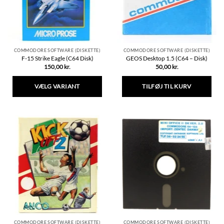
COMMODORE SOFTWARE (DISKETTE)
COMMODORE SOFTWARE (DISKETTE)
F-15 Strike Eagle (C64 Disk)
GEOS Desktop 1.5 (C64 – Disk)
150,00
kr.
50,00
kr.
VÆLG VARIANT
TILFØJ TIL KURV
Dette
vare
har
flere
varianter.
Mulighederne
kan
vælges
på
varesiden
COMMODORE SOFTWARE (DISKETTE)
COMMODORE SOFTWARE (DISKETTE)