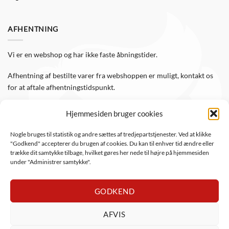
AFHENTNING
Vi er en webshop og har ikke faste åbningstider.
Afhentning af bestilte varer fra webshoppen er muligt, kontakt os
for at aftale afhentningstidspunkt.
Hjemmesiden bruger cookies
FØLG OS
Nogle bruges til statistik og andre sættes af tredjepartstjenester. Ved at klikke
"Godkend" accepterer du brugen af cookies. Du kan til enhver tid ændre eller
Følg WTS Retro på de sociale medier, så er du altid opdateret.
trække dit samtykke tilbage, hvilket gøres her nede til højre på hjemmesiden
under "Administrer samtykke".
GODKEND
AFVIS