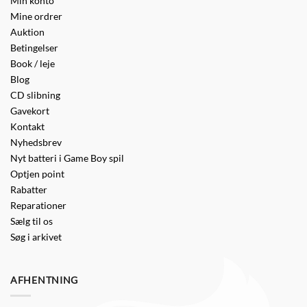
Min konto
Mine ordrer
Auktion
Betingelser
Book / leje
Blog
CD slibning
Gavekort
Kontakt
Nyhedsbrev
Nyt batteri i Game Boy spil
Optjen point
Rabatter
Reparationer
Sælg til os
Søg i arkivet
AFHENTNING