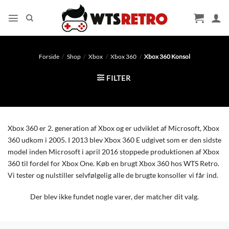
Fortsæt
til
indhold
Forside
/
Shop
/
Xbox
/
Xbox 360
/
Xbox 360 Konsol
FILTER
Xbox 360 er 2. generation af Xbox og er udviklet af Microsoft, Xbox
360 udkom i 2005. I 2013 blev Xbox 360 E udgivet som er den sidste
model inden Microsoft i april 2016 stoppede produktionen af Xbox
360 til fordel for Xbox One. Køb en brugt Xbox 360 hos WTS Retro.
Vi tester og nulstiller selvfølgelig alle de brugte konsoller vi får ind.
Der blev ikke fundet nogle varer, der matcher dit valg.