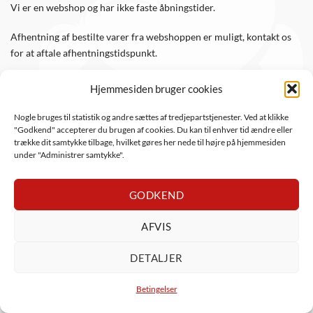
Vi er en webshop og har ikke faste åbningstider.
Afhentning af bestilte varer fra webshoppen er muligt, kontakt os
for at aftale afhentningstidspunkt.
Hjemmesiden bruger cookies
FØLG OS
Nogle bruges til statistik og andre sættes af tredjepartstjenester. Ved at klikke
"Godkend" accepterer du brugen af cookies. Du kan til enhver tid ændre eller
Følg WTS Retro på de sociale medier, så er du altid opdateret.
trække dit samtykke tilbage, hvilket gøres her nede til højre på hjemmesiden
under "Administrer samtykke".
GODKEND
AFVIS
DanKort
Visa
Visa
MasterCard
Apple
PayPal
Mob
DETALJER
Electron
Pay
ViaBill
Anyday
Betingelser
Copyright 2026 ©
WTS Retro