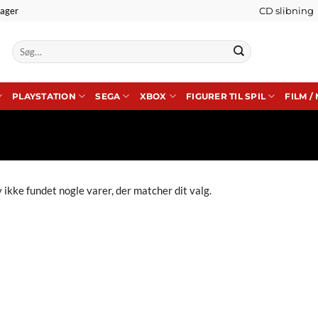
lager
CD slibning
Søg
efter:
PLAYSTATION
SEGA
XBOX
FIGURER TIL SPIL
FILM /
 ikke fundet nogle varer, der matcher dit valg.