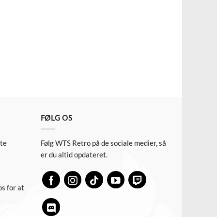
FØLG OS
ste
Følg WTS Retro på de sociale medier, så
er du altid opdateret.
s for at