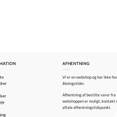
MATION
AFHENTNING
to
Vi er en webshop og har ikke fa
drer
åbningstider.
Afhentning af bestilte varer fra
lser
webshoppen er muligt, kontakt o
eje
aftale afhentningstidspunkt.
ning