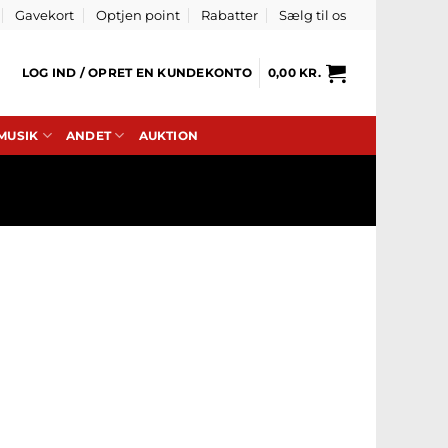
Gavekort
Optjen point
Rabatter
Sælg til os
LOG IND / OPRET EN KUNDEKONTO
0,00
KR.
 MUSIK
ANDET
AUKTION