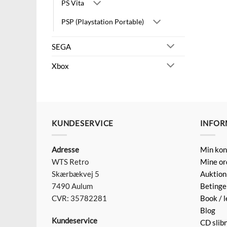
PS Vita
PSP (Playstation Portable)
SEGA
Xbox
KUNDESERVICE
INFOR
Adresse
Min kon
WTS Retro
Mine or
Skærbækvej 5
Auktion
7490 Aulum
Betinge
CVR: 35782281
Book / l
Blog
Kundeservice
CD slib