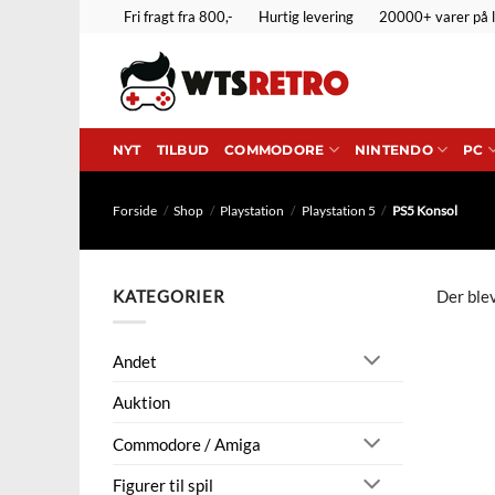
Fortsæt
Fri fragt fra 800,-
Hurtig levering
20000+ varer på 
til
indhold
NYT
TILBUD
COMMODORE
NINTENDO
PC
Forside
/
Shop
/
Playstation
/
Playstation 5
/
PS5 Konsol
KATEGORIER
Der blev
Andet
Auktion
Commodore / Amiga
Figurer til spil