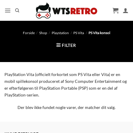
Fortsæt
til
indhold
Forside
/
Shop
/
Playstation
/
PS Vita
/
PS Vita konsol
FILTER
PlayStation Vita (officielt forkortet som PS Vita eller Vita) er en
mobil spillekonsol produceret af Sony Computer Entertainment og
er efterfølgeren til PlayStation Portable (PSP) som er en del af
PlayStation-serien.
Der blev ikke fundet nogle varer, der matcher dit valg.