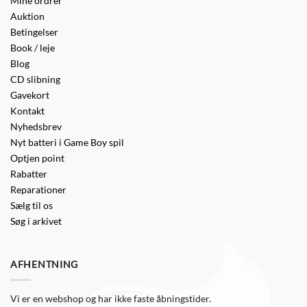
Mine ordrer
Auktion
Betingelser
Book / leje
Blog
CD slibning
Gavekort
Kontakt
Nyhedsbrev
Nyt batteri i Game Boy spil
Optjen point
Rabatter
Reparationer
Sælg til os
Søg i arkivet
AFHENTNING
Vi er en webshop og har ikke faste åbningstider.