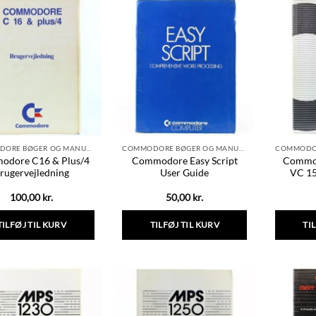
har
flere
varianter.
Mulighederne
kan
vælges
på
varesiden
COMMODORE BØGER OG MANUALER
COMMODORE BØGER OG MANUALER
odore C16 & Plus/4
Commodore Easy Script
Commod
rugervejledning
User Guide
VC 15
100,00
kr.
50,00
kr.
TILFØJ TIL KURV
TILFØJ TIL KURV
TI