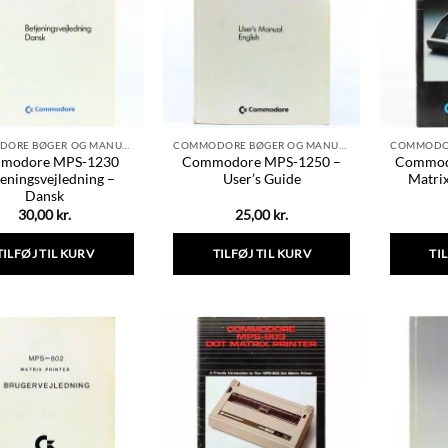
COMMODORE BØGER OG MANUALER
COMMODORE BØGER OG MANUALER
modore MPS-1230
Commodore MPS-1250 –
Commod
jeningsvejledning –
User’s Guide
Matrix
Dansk
30,00
kr.
25,00
kr.
TILFØJ TIL KURV
TILFØJ TIL KURV
TI