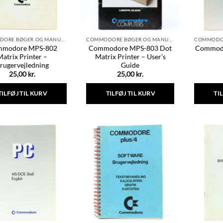
COMMODORE BØGER OG MANUALER
COMMODORE BØGER OG MANUALER
modore MPS-802
Commodore MPS-803 Dot
Commod
Matrix Printer –
Matrix Printer – User’s
rugervejledning
Guide
25,00
kr.
25,00
kr.
TILFØJ TIL KURV
TILFØJ TIL KURV
TI