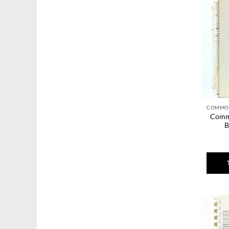
Comm
B