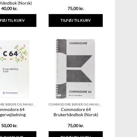
håndbok (Norsk)
40,00
kr.
75,00
kr.
LFØJ TIL KURV
TILFØJ TIL KURV
COMMODORE BØGER OG MANUALER
COMMODORE BØGER OG MANUALER
mmodore 64
Commodore 64
gervejledning
Brukerhåndbok (Norsk)
50,00
kr.
75,00
kr.