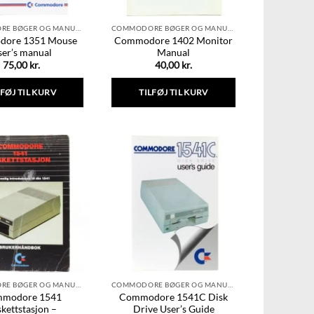
COMMODORE BØGER OG MANUALER
COMMODORE BØGER OG MANUALER
ore 1351 Mouse
Commodore 1402 Monitor
ser’s manual
Manual
75,00
kr.
40,00
kr.
LFØJ TIL KURV
TILFØJ TIL KURV
COMMODORE BØGER OG MANUALER
COMMODORE BØGER OG MANUALER
modore 1541
Commodore 1541C Disk
kettstasjon –
Drive User’s Guide