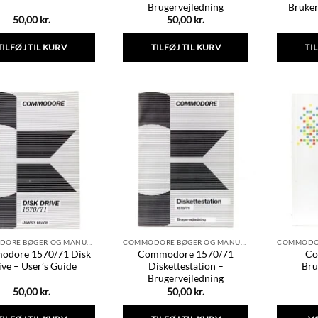
Brugervejledning
Bruker
50,00
kr.
50,00
kr.
TILFØJ TIL KURV
TILFØJ TIL KURV
TI
COMMODORE BØGER OG MANUALER
COMMODORE BØGER OG MANUALER
dore 1570/71 Disk
Commodore 1570/71
Co
ive – User’s Guide
Diskettestation –
Bru
Brugervejledning
50,00
kr.
50,00
kr.