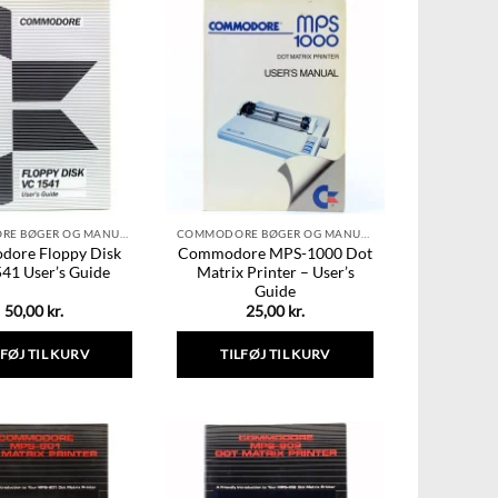
COMMODORE BØGER OG MANUALER
COMMODORE BØGER OG MANUALER
ore Floppy Disk
Commodore MPS-1000 Dot
41 User’s Guide
Matrix Printer – User’s
Guide
50,00
kr.
25,00
kr.
LFØJ TIL KURV
TILFØJ TIL KURV