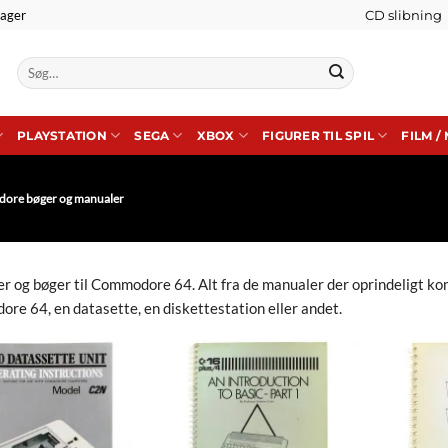
lager
CD slibning
Søg
efter:
PLAYSTATION
SEGA
XBOX
FIGURER TIL SPIL
FILM /
re bøger og manualer
r og bøger til Commodore 64. Alt fra de manualer der oprindeligt ko
re 64, en datasette, en diskettestation eller andet.