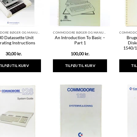
COMMODORE BØGER OG MANUALER
COMMODORE BØGER OG MANUALER
0 Datassette Unit
An Introduction To Basic –
Bruge
rating Instructions
Part 1
Disk
1540/
30,00
kr.
100,00
kr.
TILFØJ TIL KURV
TILFØJ TIL KURV
TI