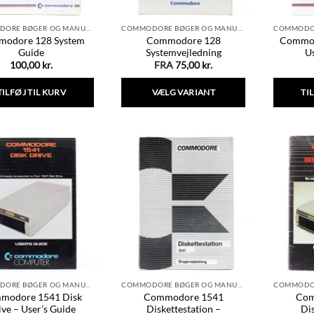
COMMODORE BØGER OG MANUALER
COMMODORE BØGER OG MANUALER
odore 128 System
Commodore 128
Commod
Guide
Systemvejledning
U
100,00
kr.
FRA
75,00
kr.
TILFØJ TIL KURV
VÆLG VARIANT
TI
Dette
vare
har
flere
varianter.
Mulighederne
kan
vælges
på
varesiden
COMMODORE BØGER OG MANUALER
COMMODORE BØGER OG MANUALER
modore 1541 Disk
Commodore 1541
Com
ive – User’s Guide
Diskettestation –
Dis