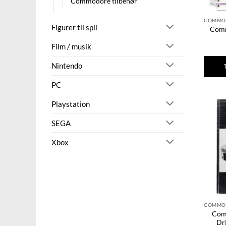
Commodore tilbehør
Figurer til spil
Comm
Film / musik
Nintendo
PC
Playstation
SEGA
Xbox
Com
Dr