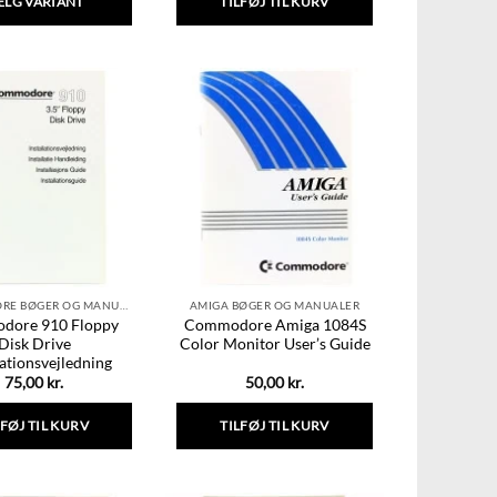
ÆLG VARIANT
TILFØJ TIL KURV
Dette
vare
har
flere
varianter.
Mulighederne
kan
vælges
på
varesiden
COMMODORE BØGER OG MANUALER
AMIGA BØGER OG MANUALER
dore 910 Floppy
Commodore Amiga 1084S
Disk Drive
Color Monitor User’s Guide
lationsvejledning
75,00
kr.
50,00
kr.
LFØJ TIL KURV
TILFØJ TIL KURV