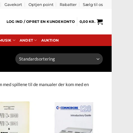
Gavekort
Optjen point
Rabatter
Sælg til os
LOG IND / OPRET EN KUNDEKONTO
0,00
KR.
 MUSIK
ANDET
AUKTION
m med spillene til de manualer der kom med en