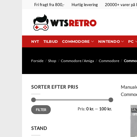
Fortsæt
Fri fragt fra 800,-
Hurtig levering
20000+ varer på 
til
indhold
NYT
TILBUD
COMMODORE
NINTENDO
PC
Forside
/
Shop
/
Commodore / Amiga
/
Commodore
/
Commodo
SORTER EFTER PRIS
Manuale
Commodo
Mindste
Højeste
Pris:
0 kr.
—
100 kr.
pris
pris
FILTER
STAND