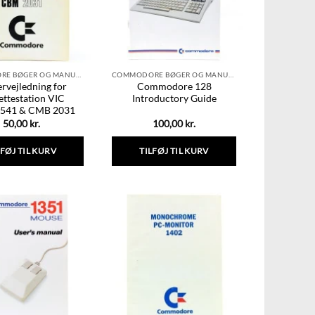
COMMODORE BØGER OG MANUALER
COMMODORE BØGER OG MANUALER
rvejledning for
Commodore 128
ettestation VIC
Introductory Guide
1541 & CMB 2031
50,00
kr.
100,00
kr.
LFØJ TIL KURV
TILFØJ TIL KURV