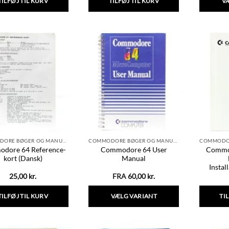
TILFØJ TIL KURV
TILFØJ TIL KURV
V
COMMODORE BØGER OG MANUALER
COMMODORE BØGER OG MANUALER
dore 64 Reference-
Commodore 64 User
Commo
kort (Dansk)
Manual
Instal
25,00
kr.
FRA
60,00
kr.
TILFØJ TIL KURV
VÆLG VARIANT
TI
Dette
vare