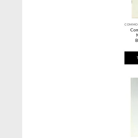
Com
B