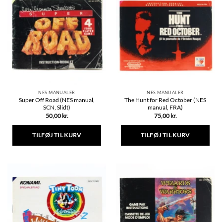
NES MANUALER
NES MANUALER
Super Off Road (NES manual,
The Hunt for Red October (NES
SCN, Slidt)
manual, FRA)
50,00
kr.
75,00
kr.
TILFØJ TIL KURV
TILFØJ TIL KURV