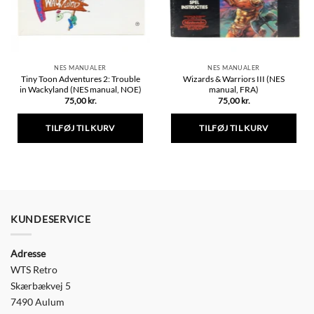
NES MANUALER
NES MANUALER
Tiny Toon Adventures 2: Trouble
Wizards & Warriors III (NES
in Wackyland (NES manual, NOE)
manual, FRA)
75,00
kr.
75,00
kr.
TILFØJ TIL KURV
TILFØJ TIL KURV
KUNDESERVICE
Adresse
WTS Retro
Skærbækvej 5
7490 Aulum