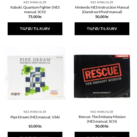
NES MANUALER
NES MANUALER
Kabuki: Quantum Fighter (NES
Nintendo NES Instruction Manual
manual, SCN)
(Dansk sort/hvid manual)
75,00
kr.
50,00
kr.
TILFØJ TIL KURV
TILFØJ TIL KURV
NES MANUALER
NES MANUALER
Rescue: The Embassy Mission
Pipe Dream (NES manual, USA)
(NES manual, SCN)
10,00
kr.
50,00
kr.