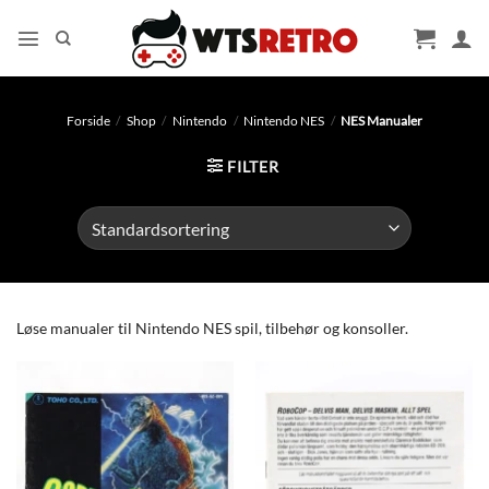
Fortsæt
til
indhold
Forside
/
Shop
/
Nintendo
/
Nintendo NES
/
NES Manualer
FILTER
Løse manualer til Nintendo NES spil, tilbehør og konsoller.