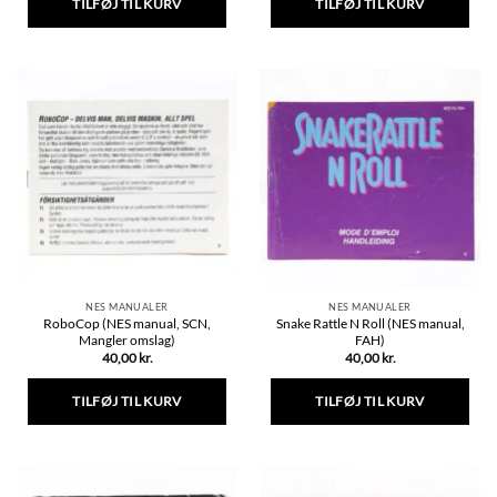
TILFØJ TIL KURV
TILFØJ TIL KURV
NES MANUALER
NES MANUALER
RoboCop (NES manual, SCN,
Snake Rattle N Roll (NES manual,
Mangler omslag)
FAH)
40,00
kr.
40,00
kr.
TILFØJ TIL KURV
TILFØJ TIL KURV