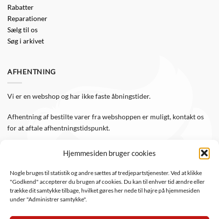
Rabatter
Reparationer
Sælg til os
Søg i arkivet
AFHENTNING
Vi er en webshop og har ikke faste åbningstider.
Afhentning af bestilte varer fra webshoppen er muligt, kontakt os
for at aftale afhentningstidspunkt.
Hjemmesiden bruger cookies
FØLG OS
Nogle bruges til statistik og andre sættes af tredjepartstjenester. Ved at klikke
"Godkend" accepterer du brugen af cookies. Du kan til enhver tid ændre eller
Følg WTS Retro på de sociale medier, så er du altid opdateret.
trække dit samtykke tilbage, hvilket gøres her nede til højre på hjemmesiden
under "Administrer samtykke".