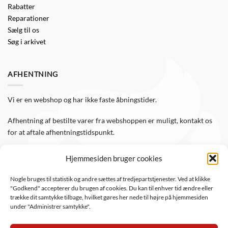
Rabatter
Reparationer
Sælg til os
Søg i arkivet
AFHENTNING
Vi er en webshop og har ikke faste åbningstider.
Afhentning af bestilte varer fra webshoppen er muligt, kontakt os
for at aftale afhentningstidspunkt.
Hjemmesiden bruger cookies
FØLG OS
Nogle bruges til statistik og andre sættes af tredjepartstjenester. Ved at klikke
"Godkend" accepterer du brugen af cookies. Du kan til enhver tid ændre eller
Følg WTS Retro på de sociale medier, så er du altid opdateret.
trække dit samtykke tilbage, hvilket gøres her nede til højre på hjemmesiden
under "Administrer samtykke".