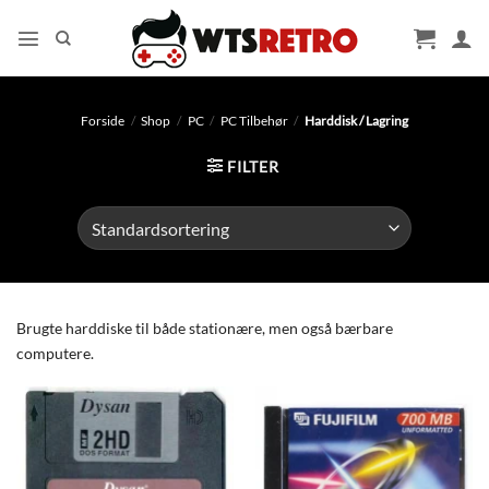
Fortsæt
til
indhold
Forside
/
Shop
/
PC
/
PC Tilbehør
/
Harddisk / Lagring
FILTER
Brugte harddiske til både stationære, men også bærbare
computere.