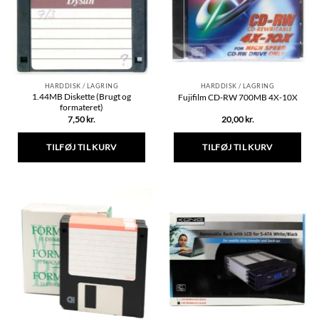
HARDDISK / LAGRING
HARDDISK / LAGRING
1.44MB Diskette (Brugt og
Fujifilm CD-RW 700MB 4X-10X
formateret)
7,50
kr.
20,00
kr.
TILFØJ TIL KURV
TILFØJ TIL KURV