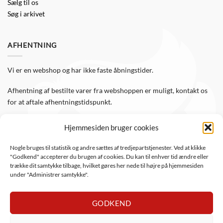
Sælg til os
Søg i arkivet
AFHENTNING
Vi er en webshop og har ikke faste åbningstider.
Afhentning af bestilte varer fra webshoppen er muligt, kontakt os
for at aftale afhentningstidspunkt.
Hjemmesiden bruger cookies
FØLG OS
Nogle bruges til statistik og andre sættes af tredjepartstjenester. Ved at klikke
"Godkend" accepterer du brugen af cookies. Du kan til enhver tid ændre eller
Følg WTS Retro på de sociale medier, så er du altid opdateret.
trække dit samtykke tilbage, hvilket gøres her nede til højre på hjemmesiden
under "Administrer samtykke".
GODKEND