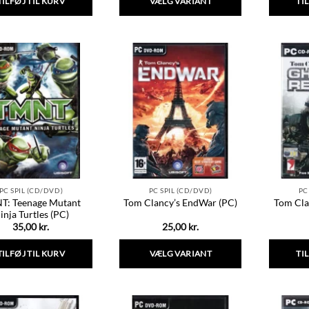
TILFØJ TIL KURV
VÆLG VARIANT
TI
Dette
vare
har
flere
varianter.
Mulighederne
kan
vælges
på
varesiden
PC SPIL (CD/DVD)
PC SPIL (CD/DVD)
PC
T: Teenage Mutant
Tom Cla
Tom Clancy’s EndWar (PC)
inja Turtles (PC)
35,00
kr.
25,00
kr.
TILFØJ TIL KURV
VÆLG VARIANT
TI
Dette
vare
har