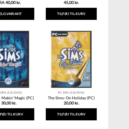
RA
40,00
kr.
45,00
kr.
ÆLG VARIANT
TILFØJ TIL KURV
Dette
vare
har
flere
varianter.
Mulighederne
kan
vælges
på
varesiden
 SPIL (CD/DVD)
PC SPIL (CD/DVD)
: Makin’ Magic (PC)
The Sims: On Holiday (PC)
30,00
kr.
20,00
kr.
LFØJ TIL KURV
TILFØJ TIL KURV