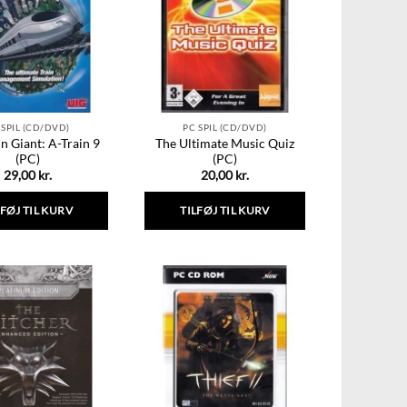
Mulighederne
Mulighederne
kan
kan
vælges
vælges
på
på
varesiden
varesiden
 SPIL (CD/DVD)
PC SPIL (CD/DVD)
in Giant: A-Train 9
The Ultimate Music Quiz
(PC)
(PC)
29,00
kr.
20,00
kr.
LFØJ TIL KURV
TILFØJ TIL KURV