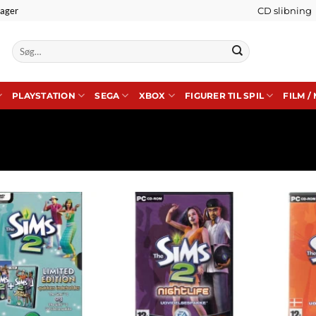
lager
CD slibning
Søg
efter:
PLAYSTATION
SEGA
XBOX
FIGURER TIL SPIL
FILM /