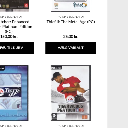
 SPIL (CD/DVD)
PC SPIL (CD/DVD)
tcher: Enhanced
Thief II: The Metal Age (PC)
– Platinum Edition
(PC)
150,00
kr.
25,00
kr.
LFØJ TIL KURV
VÆLG VARIANT
Dette
vare
har
flere
varianter.
Mulighederne
kan
vælges
på
varesiden
 SPIL (CD/DVD)
PC SPIL (CD/DVD)