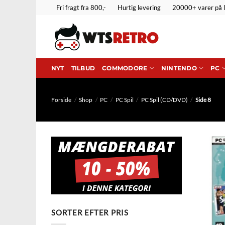
Fortsæt
Fri fragt fra 800,-
Hurtig levering
20000+ varer på 
til
indhold
NYT
TILBUD
COMMODORE
NINTENDO
PC
Forside
/
Shop
/
PC
/
PC Spil
/
PC Spil (CD/DVD)
/
Side 8
SORTER EFTER PRIS