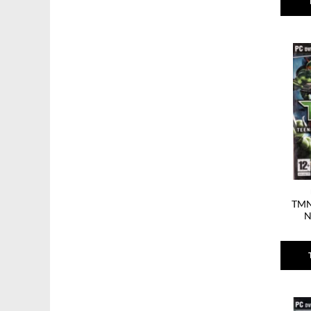
TMN
N