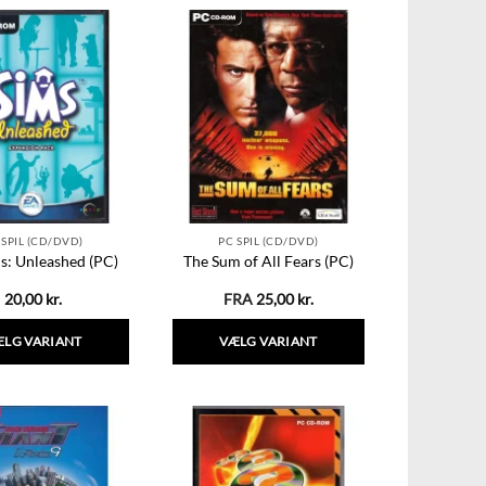
 SPIL (CD/DVD)
PC SPIL (CD/DVD)
s: Unleashed (PC)
The Sum of All Fears (PC)
20,00
kr.
FRA
25,00
kr.
ÆLG VARIANT
VÆLG VARIANT
Dette
Dette
vare
vare
har
har
flere
flere
varianter.
varianter.