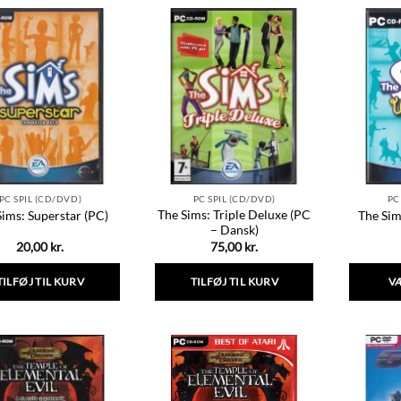
PC SPIL (CD/DVD)
PC SPIL (CD/DVD)
PC
The Sims: Triple Deluxe (PC
Sims: Superstar (PC)
The Sim
– Dansk)
20,00
kr.
75,00
kr.
TILFØJ TIL KURV
TILFØJ TIL KURV
V