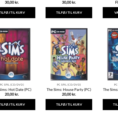
30,00
kr.
30,00
kr.
F
TILFØJ TIL KURV
TILFØJ TIL KURV
V
PC SPIL (CD/DVD)
PC SPIL (CD/DVD)
PC
Sims: Hot Date (PC)
The Sims: House Party (PC)
The Sims
20,00
kr.
20,00
kr.
TILFØJ TIL KURV
TILFØJ TIL KURV
TI