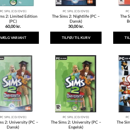
PC SPIL (CD/DVD)
PC SPIL (CD/DVD)
PC
ms 2: Limited Edition
The Sims 2: Nightlife (PC –
The S
(PC)
Dansk)
B
60,00
kr.
30,00
kr.
VÆLG VARIANT
TILFØJ TIL KURV
TI
Dette
vare
har
flere
varianter.
Mulighederne
kan
vælges
på
varesiden
PC SPIL (CD/DVD)
PC SPIL (CD/DVD)
PC
ms 2: University (PC –
The Sims 2: University (PC –
The Sim
Dansk)
Engelsk)