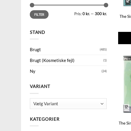
Mindste
Højeste
Pris:
0 kr.
—
300 kr.
pris
pris
FILTER
The Si
STAND
Brugt
(485)
Brugt (Kosmetiske fejl)
(1)
Ny
(24)
VARIANT
KATEGORIER
The Si