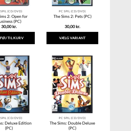
 SPIL (CD/DVD)
PC SPIL (CD/DVD)
ims 2: Open for
The Sims 2: Pets (PC)
usiness (PC)
30,00
kr.
30,00
kr.
LFØJ TIL KURV
VÆLG VARIANT
Dette
vare
har
flere
varianter.
Mulighederne
kan
vælges
på
varesiden
 SPIL (CD/DVD)
PC SPIL (CD/DVD)
s: Deluxe Edition
The Sims: Double Deluxe
(PC)
(PC)