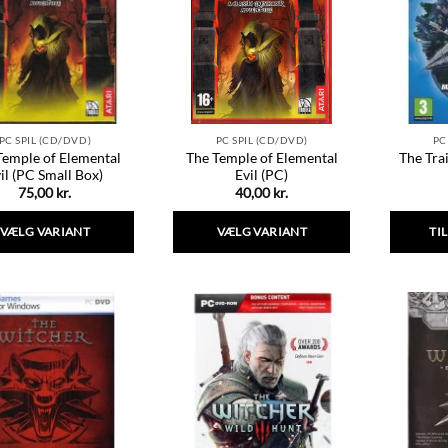
PC SPIL (CD/DVD)
PC SPIL (CD/DVD)
PC
Temple of Elemental
The Temple of Elemental
The Tra
il (PC Small Box)
Evil (PC)
75,00
kr.
40,00
kr.
VÆLG VARIANT
VÆLG VARIANT
TI
Dette
Dette
vare
vare
har
har
flere
flere
varianter.
varianter.
Mulighederne
Mulighederne
kan
kan
vælges
vælges
på
på