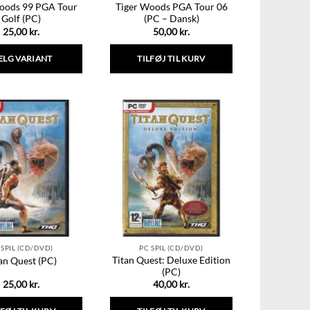
oods 99 PGA Tour
Tiger Woods PGA Tour 06
Golf (PC)
(PC – Dansk)
25,00
kr.
50,00
kr.
ÆLG VARIANT
TILFØJ TIL KURV
Dette
vare
har
flere
varianter.
Mulighederne
kan
vælges
på
varesiden
 SPIL (CD/DVD)
PC SPIL (CD/DVD)
Titan Quest: Deluxe Edition
an Quest (PC)
(PC)
25,00
kr.
40,00
kr.