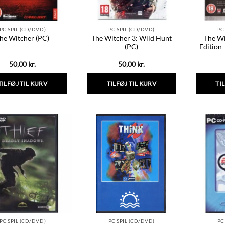
varesiden
varesiden
PC SPIL (CD/DVD)
PC SPIL (CD/DVD)
PC
The Witcher 3: Wild Hunt
The Wi
he Witcher (PC)
(PC)
Edition 
50,00
kr.
50,00
kr.
TILFØJ TIL KURV
TILFØJ TIL KURV
TI
PC SPIL (CD/DVD)
PC SPIL (CD/DVD)
PC