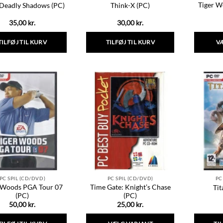
Tiger W
 Deadly Shadows (PC)
Think-X (PC)
35,00
kr.
30,00
kr.
TILFØJ TIL KURV
TILFØJ TIL KURV
V
PC SPIL (CD/DVD)
PC SPIL (CD/DVD)
PC
 Woods PGA Tour 07
Time Gate: Knight’s Chase
Tit
(PC)
(PC)
50,00
kr.
25,00
kr.