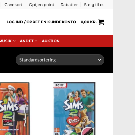
Gavekort
Optjen point
Rabatter
Sælg til os
LOG IND / OPRET EN KUNDEKONTO
0,00
KR.
 MUSIK
ANDET
AUKTION