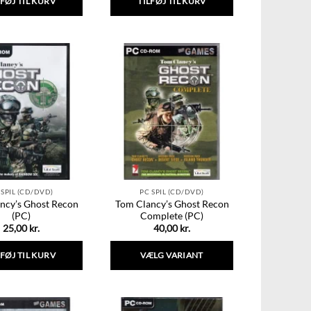
LFØJ TIL KURV
TILFØJ TIL KURV
 SPIL (CD/DVD)
PC SPIL (CD/DVD)
ncy’s Ghost Recon
Tom Clancy’s Ghost Recon
(PC)
Complete (PC)
25,00
kr.
40,00
kr.
LFØJ TIL KURV
VÆLG VARIANT
Dette
vare
har