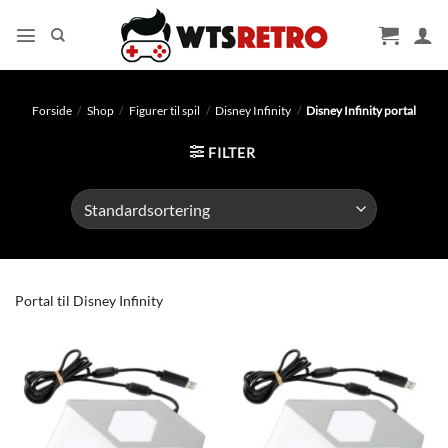
Fortsæt
til
indhold
Forside
/
Shop
/
Figurer til spil
/
Disney Infinity
/
Disney Infinity portal
FILTER
Portal til Disney Infinity