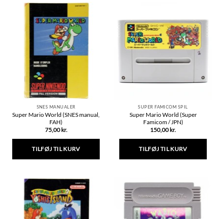
har
flere
varianter.
Mulighederne
kan
vælges
på
varesiden
SNES MANUALER
SUPER FAMICOM SPIL
Super Mario World (SNES manual,
Super Mario World (Super
FAH)
Famicom / JPN)
75,00
kr.
150,00
kr.
TILFØJ TIL KURV
TILFØJ TIL KURV