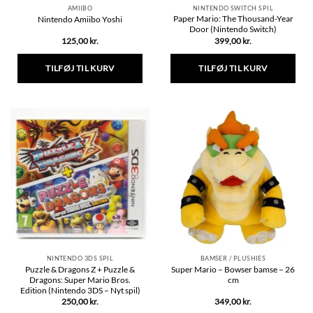
AMIIBO
NINTENDO SWITCH SPIL
Paper Mario: The Thousand-Year
Nintendo Amiibo Yoshi
Door (Nintendo Switch)
125,00
kr.
399,00
kr.
TILFØJ TIL KURV
TILFØJ TIL KURV
NINTENDO 3DS SPIL
BAMSER / PLUSHIES
Puzzle & Dragons Z + Puzzle &
Super Mario – Bowser bamse – 26
Dragons: Super Mario Bros.
cm
Edition (Nintendo 3DS – Nyt spil)
250,00
kr.
349,00
kr.