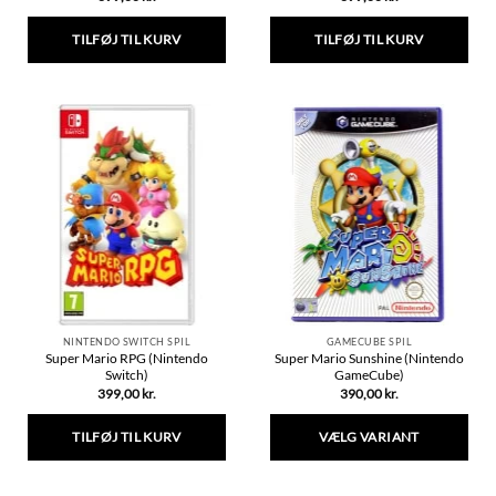
TILFØJ TIL KURV
TILFØJ TIL KURV
NINTENDO SWITCH SPIL
GAMECUBE SPIL
Super Mario RPG (Nintendo
Super Mario Sunshine (Nintendo
Switch)
GameCube)
399,00
kr.
390,00
kr.
TILFØJ TIL KURV
VÆLG VARIANT
Dette
vare