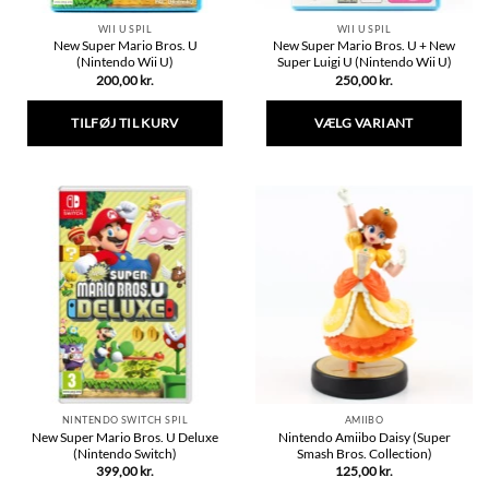
WII U SPIL
WII U SPIL
New Super Mario Bros. U
New Super Mario Bros. U + New
(Nintendo Wii U)
Super Luigi U (Nintendo Wii U)
200,00
kr.
250,00
kr.
TILFØJ TIL KURV
VÆLG VARIANT
Dette
vare
har
flere
varianter.
Mulighederne
kan
vælges
på
varesiden
NINTENDO SWITCH SPIL
AMIIBO
New Super Mario Bros. U Deluxe
Nintendo Amiibo Daisy (Super
(Nintendo Switch)
Smash Bros. Collection)
399,00
kr.
125,00
kr.