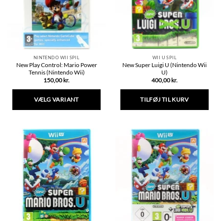
NINTENDO WII SPIL
WII U SPIL
New Play Control: Mario Power
New Super Luigi U (Nintendo Wii
Tennis (Nintendo Wii)
U)
150,00
kr.
400,00
kr.
VÆLG VARIANT
TILFØJ TIL KURV
Dette
vare
har
flere
varianter.
Mulighederne
kan
vælges
på
varesiden