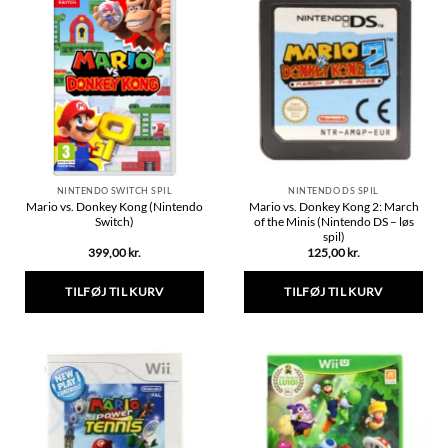
flere
varianter.
Mulighederne
kan
vælges
på
varesiden
NINTENDO SWITCH SPIL
NINTENDO DS SPIL
Mario vs. Donkey Kong (Nintendo
Mario vs. Donkey Kong 2: March
Switch)
of the Minis (Nintendo DS – løs
spil)
399,00
kr.
125,00
kr.
TILFØJ TIL KURV
TILFØJ TIL KURV