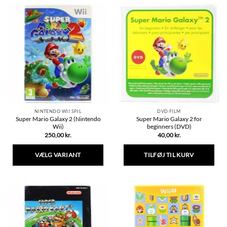
NINTENDO WII SPIL
DVD FILM
Super Mario Galaxy 2 (Nintendo
Super Mario Galaxy 2 for
Wii)
beginners (DVD)
250,00
kr.
40,00
kr.
VÆLG VARIANT
TILFØJ TIL KURV
Dette
vare
har
flere
varianter.
Mulighederne