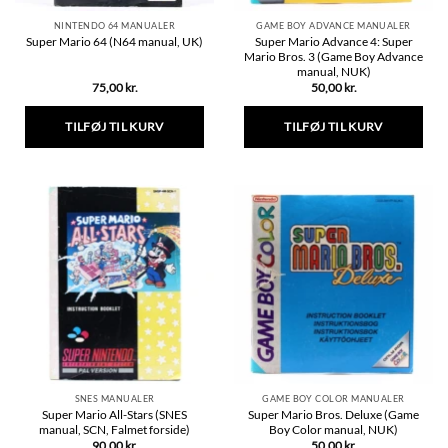
NINTENDO 64 MANUALER
GAME BOY ADVANCE MANUALER
Super Mario Advance 4: Super
Super Mario 64 (N64 manual, UK)
Mario Bros. 3 (Game Boy Advance
manual, NUK)
75,00
kr.
50,00
kr.
TILFØJ TIL KURV
TILFØJ TIL KURV
SNES MANUALER
GAME BOY COLOR MANUALER
Super Mario All-Stars (SNES
Super Mario Bros. Deluxe (Game
manual, SCN, Falmet forside)
Boy Color manual, NUK)
90,00
kr.
50,00
kr.