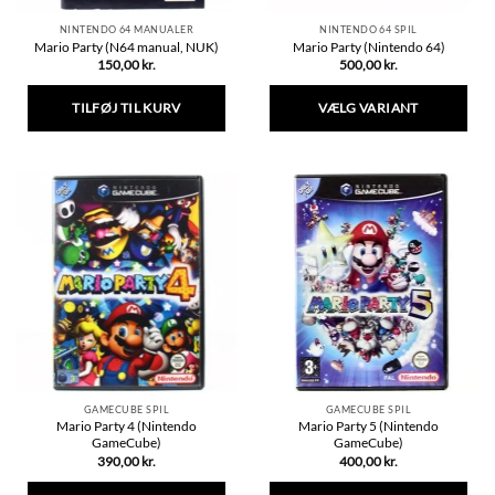
NINTENDO 64 MANUALER
NINTENDO 64 SPIL
Mario Party (N64 manual, NUK)
Mario Party (Nintendo 64)
150,00
kr.
500,00
kr.
TILFØJ TIL KURV
VÆLG VARIANT
Dette
vare
har
flere
varianter.
Mulighederne
kan
vælges
på
varesiden
GAMECUBE SPIL
GAMECUBE SPIL
Mario Party 4 (Nintendo
Mario Party 5 (Nintendo
GameCube)
GameCube)
390,00
kr.
400,00
kr.