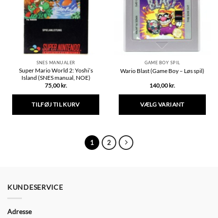
SNES MANUALER
GAME BOY SPIL
Super Mario World 2: Yoshi’s
Wario Blast (Game Boy – Løs spil)
Island (SNES manual, NOE)
75,00
kr.
140,00
kr.
TILFØJ TIL KURV
VÆLG VARIANT
Dette
vare
har
1
2
flere
varianter.
Mulighederne
kan
vælges
KUNDESERVICE
på
varesiden
Adresse