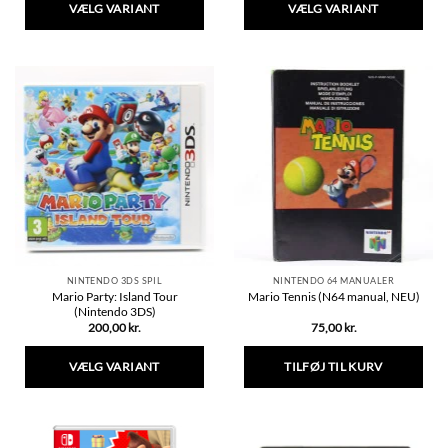
VÆLG VARIANT
VÆLG VARIANT
Dette
Dette
vare
vare
har
har
flere
flere
varianter.
varianter.
Mulighederne
Mulighederne
kan
kan
vælges
vælges
på
på
varesiden
varesiden
NINTENDO 3DS SPIL
NINTENDO 64 MANUALER
Mario Party: Island Tour
Mario Tennis (N64 manual, NEU)
(Nintendo 3DS)
200,00
kr.
75,00
kr.
VÆLG VARIANT
TILFØJ TIL KURV
Dette
vare
har