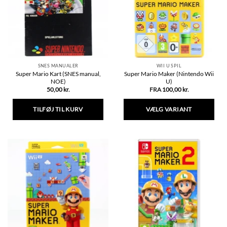
kan
vælges
på
varesiden
SNES MANUALER
WII U SPIL
Super Mario Kart (SNES manual,
Super Mario Maker (Nintendo Wii
NOE)
U)
50,00
kr.
FRA
100,00
kr.
TILFØJ TIL KURV
VÆLG VARIANT
Dette
vare
har
flere
varianter.
Mulighederne
kan
vælges
på
varesiden