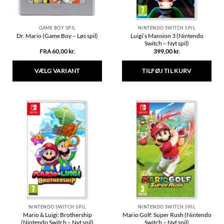
GAME BOY SPIL
NINTENDO SWITCH SPIL
Luigi’s Mansion 3 (Nintendo
Dr. Mario (Game Boy – Løs spil)
Switch – Nyt spil)
FRA
60,00
kr.
399,00
kr.
VÆLG VARIANT
TILFØJ TIL KURV
Dette
vare
har
flere
varianter.
Mulighederne
kan
vælges
på
varesiden
NINTENDO SWITCH SPIL
NINTENDO SWITCH SPIL
Mario & Luigi: Brothership
Mario Golf: Super Rush (Nintendo
(Nintendo Switch – Nyt spil)
Switch – Nyt spil)