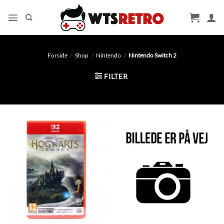
Fortsæt
til
indhold
Forside
/
Shop
/
Nintendo
/
Nintendo Switch 2
FILTER