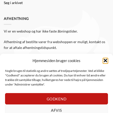
Søg i arkivet
AFHENTNING
Vi er en webshop og har ikke faste åbningstider.
Afhentning af bestilte varer fra webshoppen er muligt, kontakt os
for at aftale afhentningstidspunkt.
Hjemmesiden bruger cookies
FØLG OS
Nogle bruges til statistik og andre sættes af tredjepartstjenester. Ved at klikke
"Godkend" accepterer du brugen af cookies. Du kan til enhver tid ændre eller
Følg WTS Retro på de sociale medier, så er du altid opdateret.
trække dit samtykke tilbage, hvilket gøres her nede til højre på hjemmesiden
under "Administrer samtykke".
GODKEND
AFVIS