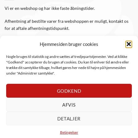
Vi er en webshop og har ikke faste åbningstider.
Afhentning af bestilte varer fra webshoppen er muligt, kontakt os
for at aftale afhentningstidspunkt.
Hjemmesiden bruger cookies
FØLG OS
Nogle bruges til statistik og andre sættes af tredjepartstjenester. Ved at klikke
"Godkend" accepterer du brugen af cookies. Du kan til enhver tid ændre eller
Følg WTS Retro på de sociale medier, så er du altid opdateret.
trække dit samtykke tilbage, hvilket gøres her nede til højre på hjemmesiden
under "Administrer samtykke".
GODKEND
AFVIS
DanKort
Visa
Visa
MasterCard
Apple
PayPal
Mob
DETALJER
Electron
Pay
ViaBill
Anyday
Betingelser
Copyright 2026 ©
WTS Retro