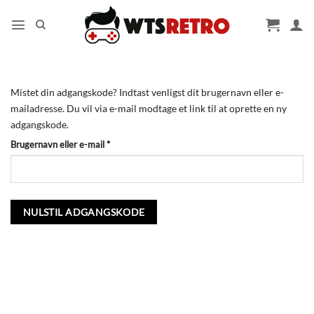
Fortsæt
til
indhold
Mistet din adgangskode? Indtast venligst dit brugernavn eller e-
mailadresse. Du vil via e-mail modtage et link til at oprette en ny
adgangskode.
Påkrævet
Brugernavn eller e-mail
*
NULSTIL ADGANGSKODE