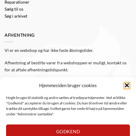
Reparationer
Sælg til os
Søg i arkivet
AFHENTNING
Vi er en webshop og har ikke faste åbningstider.
Afhentning af bestilte varer fra webshoppen er muligt, kontakt os
for at aftale afhentningstidspunkt.
Hjemmesiden bruger cookies
FØLG OS
Nogle bruges til statistik og andre sættes af tredjepartstjenester. Ved at klikke
"Godkend" accepterer du brugen af cookies. Du kan til enhver tid ændre eller
Følg WTS Retro på de sociale medier, så er du altid opdateret.
trække dit samtykke tilbage, hvilket gøres her nede til højre på hjemmesiden
under "Administrer samtykke".
GODKEND