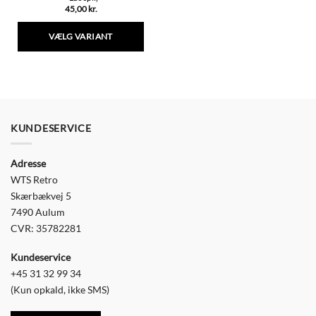
45,00
kr.
VÆLG VARIANT
Dette
vare
har
flere
varianter.
Mulighederne
KUNDESERVICE
kan
vælges
Adresse
på
varesiden
WTS Retro
Skærbækvej 5
7490 Aulum
CVR: 35782281
Kundeservice
+45 31 32 99 34
(Kun opkald, ikke SMS)