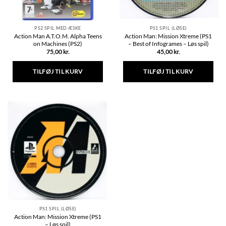
PS2 SPIL MED ÆSKE
PS1 SPIL (LØSE)
Action Man A.T.O.M. Alpha Teens
Action Man: Mission Xtreme (PS1
on Machines (PS2)
– Best of Infogrames – Løs spil)
75,00
kr.
45,00
kr.
TILFØJ TIL KURV
TILFØJ TIL KURV
PS1 SPIL (LØSE)
Action Man: Mission Xtreme (PS1
– Løs spil)