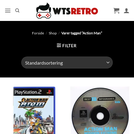
Fortsæt
til
indhold
Forside
/
Shop
/
Varer tagged “Action Man”
FILTER