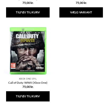
75,00
kr.
75,00
kr.
TILFØJ TIL KURV
VÆLG VARIANT
Dette
vare
har
flere
varianter.
Mulighederne
kan
vælges
på
varesiden
XBOX ONE SPIL
Call of Duty: WWII (Xbox One)
75,00
kr.
TILFØJ TIL KURV