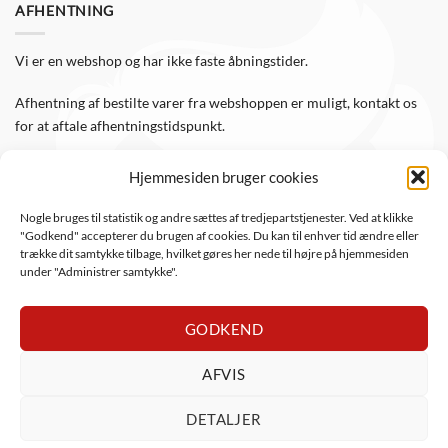
AFHENTNING
Vi er en webshop og har ikke faste åbningstider.
Afhentning af bestilte varer fra webshoppen er muligt, kontakt os
for at aftale afhentningstidspunkt.
Hjemmesiden bruger cookies
FØLG OS
Nogle bruges til statistik og andre sættes af tredjepartstjenester. Ved at klikke
"Godkend" accepterer du brugen af cookies. Du kan til enhver tid ændre eller
Følg WTS Retro på de sociale medier, så er du altid opdateret.
trække dit samtykke tilbage, hvilket gøres her nede til højre på hjemmesiden
under "Administrer samtykke".
GODKEND
AFVIS
DanKort
Visa
Visa
MasterCard
Apple
PayPal
Mob
DETALJER
Electron
Pay
ViaBill
Anyday