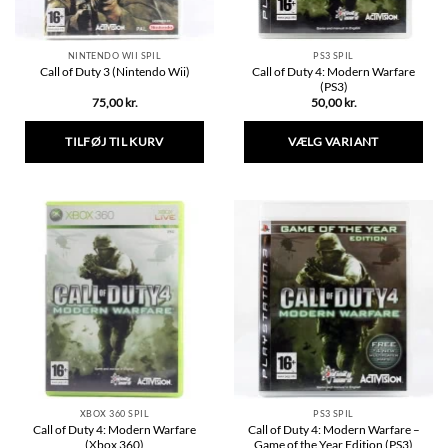
NINTENDO WII SPIL
PS3 SPIL
Call of Duty 4: Modern Warfare
Call of Duty 3 (Nintendo Wii)
(PS3)
75,00
kr.
50,00
kr.
TILFØJ TIL KURV
VÆLG VARIANT
Dette
vare
har
flere
varianter.
Mulighederne
kan
vælges
på
varesiden
XBOX 360 SPIL
PS3 SPIL
Call of Duty 4: Modern Warfare
Call of Duty 4: Modern Warfare –
(Xbox 360)
Game of the Year Edition (PS3)