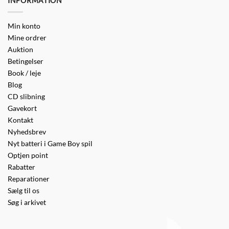
INFORMATION
Min konto
Mine ordrer
Auktion
Betingelser
Book / leje
Blog
CD slibning
Gavekort
Kontakt
Nyhedsbrev
Nyt batteri i Game Boy spil
Optjen point
Rabatter
Reparationer
Sælg til os
Søg i arkivet