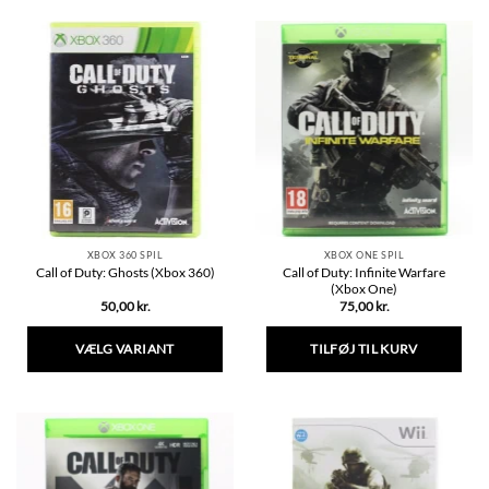
XBOX 360 SPIL
XBOX ONE SPIL
Call of Duty: Infinite Warfare
Call of Duty: Ghosts (Xbox 360)
(Xbox One)
50,00
kr.
75,00
kr.
VÆLG VARIANT
TILFØJ TIL KURV
Dette
vare
har
flere
varianter.
Mulighederne