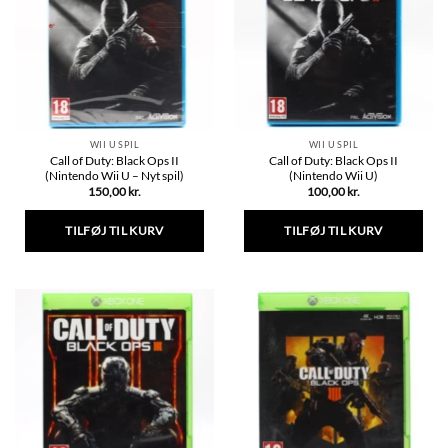
WII U SPIL
WII U SPIL
Call of Duty: Black Ops II
Call of Duty: Black Ops II
(Nintendo Wii U – Nyt spil)
(Nintendo Wii U)
150,00
kr.
100,00
kr.
TILFØJ TIL KURV
TILFØJ TIL KURV