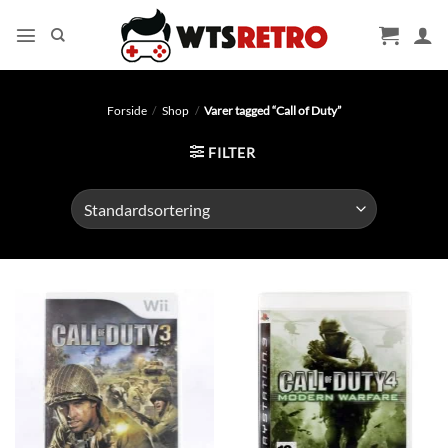
Fortsæt
til
indhold
Forside
/
Shop
/
Varer tagged “Call of Duty”
FILTER