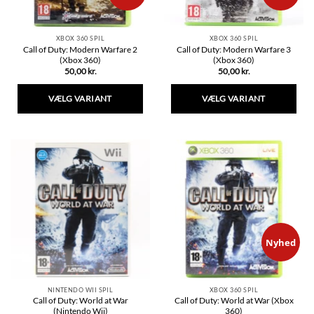
XBOX 360 SPIL
XBOX 360 SPIL
Call of Duty: Modern Warfare 2
Call of Duty: Modern Warfare 3
(Xbox 360)
(Xbox 360)
50,00
kr.
50,00
kr.
VÆLG VARIANT
VÆLG VARIANT
Dette
Dette
vare
vare
har
har
flere
flere
varianter.
varianter.
Mulighederne
Mulighederne
kan
kan
vælges
vælges
på
på
varesiden
varesiden
Nyhed
NINTENDO WII SPIL
XBOX 360 SPIL
Call of Duty: World at War
Call of Duty: World at War (Xbox
(Nintendo Wii)
360)