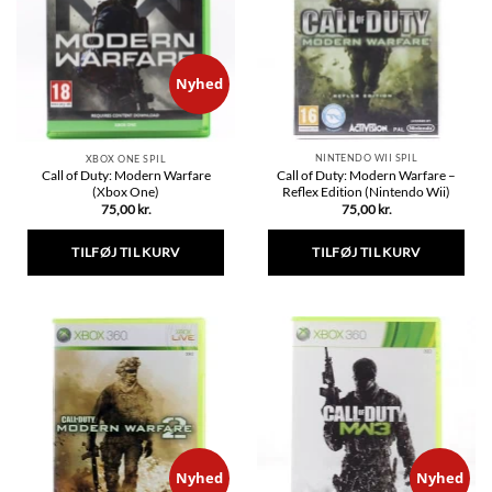
kan
vælges
på
varesiden
Nyhed
NINTENDO WII SPIL
XBOX ONE SPIL
Call of Duty: Modern Warfare –
Call of Duty: Modern Warfare
Reflex Edition (Nintendo Wii)
(Xbox One)
75,00
kr.
75,00
kr.
TILFØJ TIL KURV
TILFØJ TIL KURV
Nyhed
Nyhed