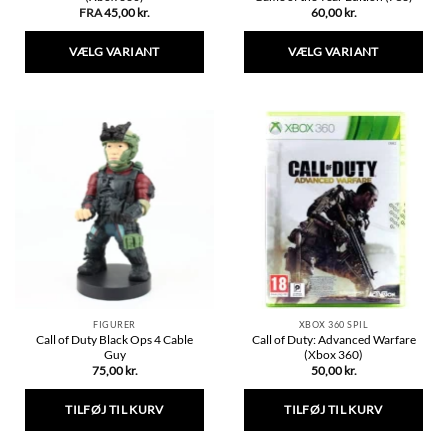
FRA
45,00
kr.
60,00
kr.
VÆLG VARIANT
VÆLG VARIANT
Dette
Dette
vare
vare
har
har
flere
flere
varianter.
varianter.
Mulighederne
Mulighederne
kan
kan
vælges
vælges
på
på
varesiden
varesiden
FIGURER
XBOX 360 SPIL
Call of Duty Black Ops 4 Cable
Call of Duty: Advanced Warfare
Guy
(Xbox 360)
75,00
kr.
50,00
kr.
TILFØJ TIL KURV
TILFØJ TIL KURV