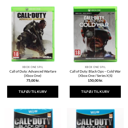
XBOX ONE SPIL
XBOX ONE SPIL
Call of Duty: Advanced Warfare
Call of Duty: Black Ops – Cold War
(Xbox One)
(Xbox One / Series X|S)
75,00
kr.
150,00
kr.
TILFØJ TIL KURV
TILFØJ TIL KURV