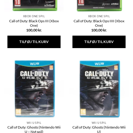
XBOX ONE SPIL
XBOX ONE SPIL
Call of Duty: Black Ops III (Xbox
Call of Duty: Black Ops IIII (Xbox
One)
One)
100,00
kr.
100,00
kr.
TILFØJ TIL KURV
TILFØJ TIL KURV
WII U SPIL
WII U SPIL
Call of Duty: Ghosts (Nintendo Wii
Call of Duty: Ghosts (Nintendo Wii
U – Nyt spil)
U)