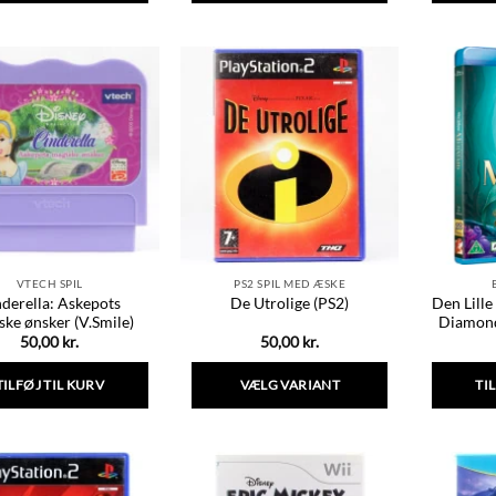
Dette
vare
har
flere
varianter.
Mulighederne
kan
vælges
på
varesiden
VTECH SPIL
PS2 SPIL MED ÆSKE
derella: Askepots
Den Lille
De Utrolige (PS2)
ske ønsker (V.Smile)
Diamond
50,00
kr.
50,00
kr.
TILFØJ TIL KURV
VÆLG VARIANT
TI
Dette
vare
har
flere