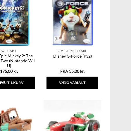
WII U SPIL
PS2 SPIL MED ÆSKE
Epic Mickey 2: The
Disney G-Force (PS2)
 Two (Nintendo Wii
U)
175,00
kr.
FRA
35,00
kr.
LFØJ TIL KURV
VÆLG VARIANT
Dette
vare
har
flere
varianter.
Mulighederne
kan