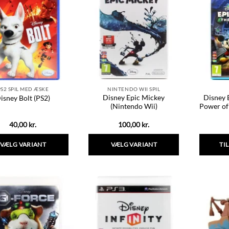
varianter.
Mulighederne
kan
vælges
på
varesiden
PS2 SPIL MED ÆSKE
NINTENDO WII SPIL
Disney Epic Mickey
Disney 
isney Bolt (PS2)
(Nintendo Wii)
Power of
40,00
kr.
100,00
kr.
VÆLG VARIANT
VÆLG VARIANT
TI
Dette
Dette
vare
vare
har
har
flere
flere
varianter.
varianter.
Mulighederne
Mulighederne
kan
kan