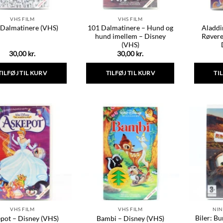
VHS FILM
VHS FILM
101 Dalmatinere – Hund og
Aladdi
 Dalmatinere (VHS)
hund imellem – Disney
Røvere
(VHS)
30,00
kr.
30,00
kr.
TILFØJ TIL KURV
TILFØJ TIL KURV
TI
VHS FILM
VHS FILM
NIN
Biler: Bu
pot – Disney (VHS)
Bambi – Disney (VHS)