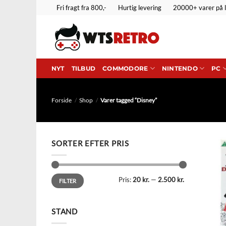
Fortsæt
Fri fragt fra 800,-
Hurtig levering
20000+ varer på 
til
indhold
NYT
TILBUD
COMMODORE
NINTENDO
PC
Forside
/
Shop
/
Varer tagged “Disney”
SORTER EFTER PRIS
Mindste
Højeste
Pris:
20 kr.
—
2.500 kr.
pris
pris
FILTER
STAND