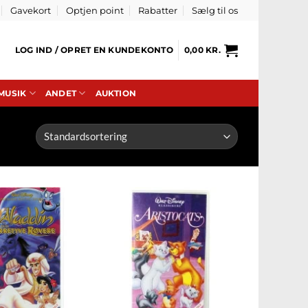
Gavekort
Optjen point
Rabatter
Sælg til os
LOG IND / OPRET EN KUNDEKONTO
0,00
KR.
 MUSIK
ANDET
AUKTION