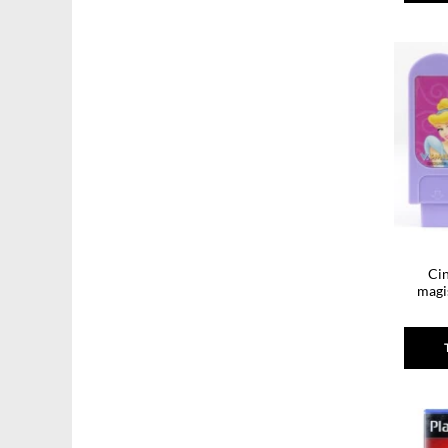
Cin
magi