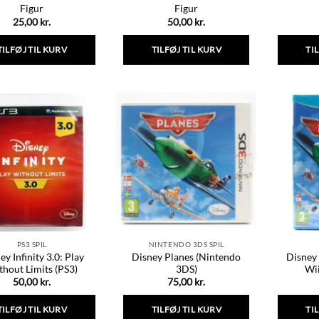
Figur
Figur
25,00
kr.
50,00
kr.
TILFØJ TIL KURV
TILFØJ TIL KURV
TI
PS3 SPIL
NINTENDO 3DS SPIL
ey Infinity 3.0: Play
Disney Planes (Nintendo
Disney
thout Limits (PS3)
3DS)
Wii
50,00
kr.
75,00
kr.
TILFØJ TIL KURV
TILFØJ TIL KURV
TI