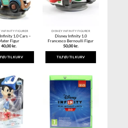
vælges
på
varesiden
 INFINITY FIGURER
DISNEY INFINITY FIGURER
Infinity 1.0 Cars –
Disney Infinity 1.0
Mater Figur
Francesco Bernoulli Figur
40,00
kr.
50,00
kr.
LFØJ TIL KURV
TILFØJ TIL KURV