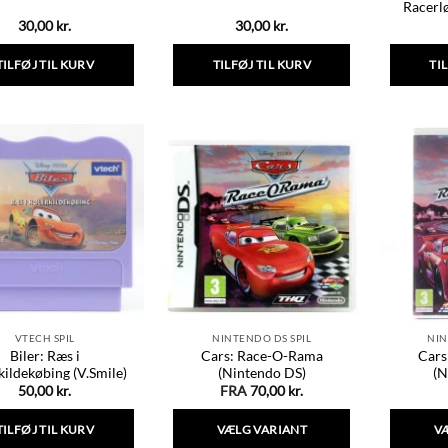
Racerl
30,00
kr.
30,00
kr.
TILFØJ TIL KURV
TILFØJ TIL KURV
TI
VTECH SPIL
NINTENDO DS SPIL
NIN
Biler: Ræs i
Cars: Race-O-Rama
Cars
kildekøbing (V.Smile)
(Nintendo DS)
(N
50,00
kr.
FRA
70,00
kr.
TILFØJ TIL KURV
VÆLG VARIANT
V