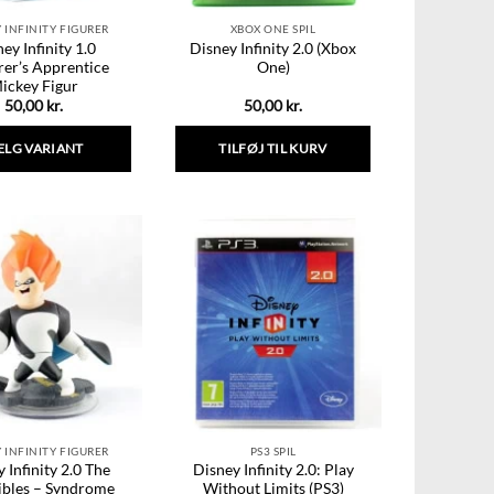
 INFINITY FIGURER
XBOX ONE SPIL
ey Infinity 1.0
Disney Infinity 2.0 (Xbox
rer’s Apprentice
One)
ickey Figur
50,00
kr.
50,00
kr.
ÆLG VARIANT
TILFØJ TIL KURV
Dette
vare
har
flere
varianter.
Mulighederne
kan
vælges
på
varesiden
 INFINITY FIGURER
PS3 SPIL
 Infinity 2.0 The
Disney Infinity 2.0: Play
ibles – Syndrome
Without Limits (PS3)