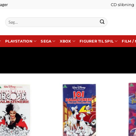
lager
CD slibning
Søg
efter:
PLAYSTATION
SEGA
XBOX
FIGURER TIL SPIL
FILM /