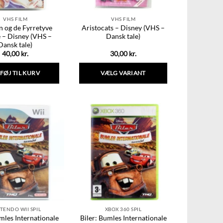
VHS FILM
VHS FILM
n og de Fyrretyve
Aristocats – Disney (VHS –
 – Disney (VHS –
Dansk tale)
Dansk tale)
40,00
kr.
30,00
kr.
LFØJ TIL KURV
VÆLG VARIANT
Dette
vare
har
flere
varianter.
Mulighederne
kan
vælges
på
varesiden
TENDO WII SPIL
XBOX 360 SPIL
mles Internationale
Biler: Bumles Internationale