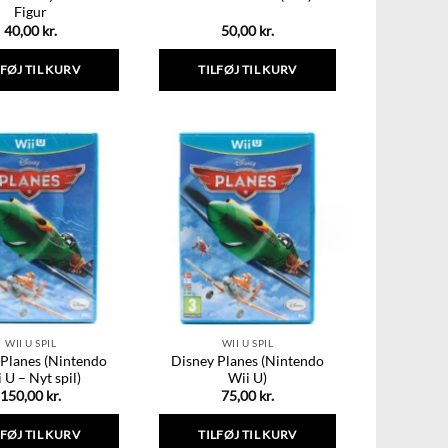
Figur
40,00
kr.
50,00
kr.
LFØJ TIL KURV
TILFØJ TIL KURV
WII U SPIL
WII U SPIL
 Planes (Nintendo
Disney Planes (Nintendo
 U – Nyt spil)
Wii U)
150,00
kr.
75,00
kr.
LFØJ TIL KURV
TILFØJ TIL KURV