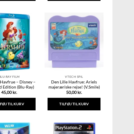
Dette
vare
har
flere
varianter.
Mulighederne
kan
vælges
på
varesiden
BLU-RAY FILM
VTECH SPIL
 Havfrue – Disney –
Den Lille Havfrue: Ariels
 Edition (Blu-Ray)
majeræriske rejse! (V.Smile)
45,00
kr.
50,00
kr.
LFØJ TIL KURV
TILFØJ TIL KURV