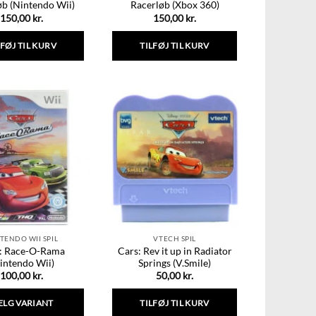
øb (Nintendo Wii)
Racerløb (Xbox 360)
150,00
kr.
150,00
kr.
LFØJ TIL KURV
TILFØJ TIL KURV
TENDO WII SPIL
VTECH SPIL
: Race-O-Rama
Cars: Rev it up in Radiator
intendo Wii)
Springs (V.Smile)
100,00
kr.
50,00
kr.
ÆLG VARIANT
TILFØJ TIL KURV