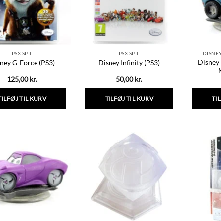
vælges
vælges
på
på
varesiden
varesiden
PS3 SPIL
PS3 SPIL
DISNEY
Disney 
ney G-Force (PS3)
Disney Infinity (PS3)
125,00
kr.
50,00
kr.
TILFØJ TIL KURV
TILFØJ TIL KURV
TI