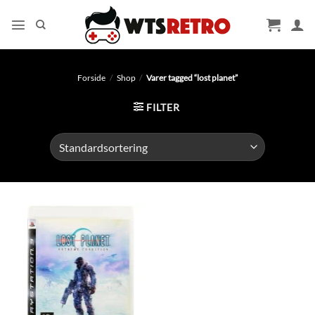
Fortsæt
til
indhold
Forside
/
Shop
/
Varer tagged “lost planet”
FILTER