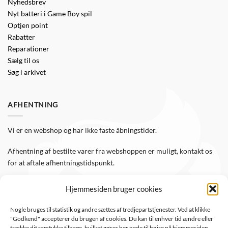
Nyhedsbrev
Nyt batteri i Game Boy spil
Optjen point
Rabatter
Reparationer
Sælg til os
Søg i arkivet
AFHENTNING
Vi er en webshop og har ikke faste åbningstider.
Afhentning af bestilte varer fra webshoppen er muligt, kontakt os
for at aftale afhentningstidspunkt.
Hjemmesiden bruger cookies
FØLG OS
Nogle bruges til statistik og andre sættes af tredjepartstjenester. Ved at klikke
"Godkend" accepterer du brugen af cookies. Du kan til enhver tid ændre eller
Følg WTS Retro på de sociale medier, så er du altid opdateret.
trække dit samtykke tilbage, hvilket gøres her nede til højre på hjemmesiden