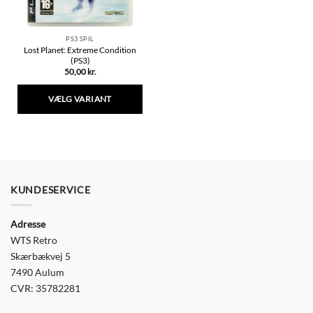
PS3 SPIL
Lost Planet: Extreme Condition
(PS3)
50,00
kr.
VÆLG VARIANT
Dette
vare
har
flere
varianter.
Mulighederne
KUNDESERVICE
kan
vælges
Adresse
på
varesiden
WTS Retro
Skærbækvej 5
7490 Aulum
CVR: 35782281