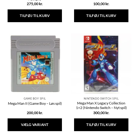
275,00
kr.
100,00
kr.
TILFØJ TIL KURV
TILFØJ TIL KURV
GAME BOY SPIL
NINTENDO SWITCH SPIL
Mega Man X Legacy Collection
Mega Man II (Game Boy – Løs spil)
1+2 (Nintendo Switch – Nyt spil)
200,00
kr.
300,00
kr.
VÆLG VARIANT
TILFØJ TIL KURV
Dette