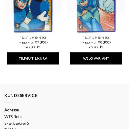
PS2 SPIL MED ÆSKE
PS2 SPIL MED ÆSKE
Mega Man X7 (PS2)
Mega Man X8 (PS2)
200,00
kr.
250,00
kr.
TILFØJ TIL KURV
VÆLG VARIANT
Dette
vare
har
flere
varianter.
Mulighederne
KUNDESERVICE
kan
vælges
Adresse
på
varesiden
WTS Retro
Skærbækvej 5