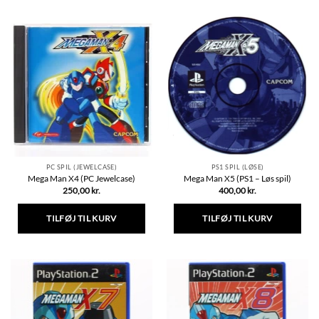
vare
har
flere
varianter.
Mulighederne
kan
vælges
på
varesiden
PC SPIL (JEWELCASE)
PS1 SPIL (LØSE)
Mega Man X4 (PC Jewelcase)
Mega Man X5 (PS1 – Løs spil)
250,00
kr.
400,00
kr.
TILFØJ TIL KURV
TILFØJ TIL KURV