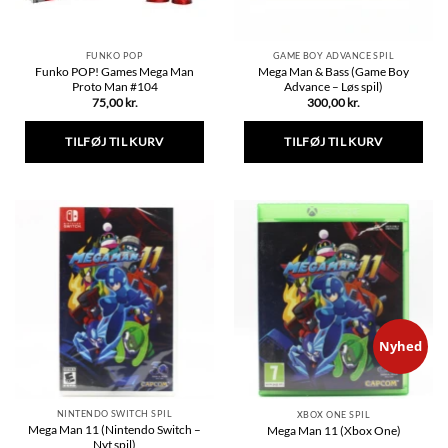
FUNKO POP
GAME BOY ADVANCE SPIL
Funko POP! Games Mega Man
Mega Man & Bass (Game Boy
Proto Man #104
Advance – Løs spil)
75,00
kr.
300,00
kr.
TILFØJ TIL KURV
TILFØJ TIL KURV
Nyhed
NINTENDO SWITCH SPIL
XBOX ONE SPIL
Mega Man 11 (Nintendo Switch –
Mega Man 11 (Xbox One)
Nyt spil)