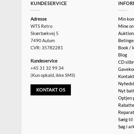
KUNDESERVICE
INFOR
Adresse
Min kon
WTS Retro
Mine or
Skærbækvej 5
Auktion
7490 Aulum
Betinge
CVR: 35782281
Book / l
Blog
Kundeservice
CD slib
+45 31 32 99 34
Gaveko
(Kun opkald, ikke SMS)
Kontak
Nyheds
KONTAKT OS
Nyt batt
Optjen 
Rabatte
Reparat
Sælg til
Søg i ar