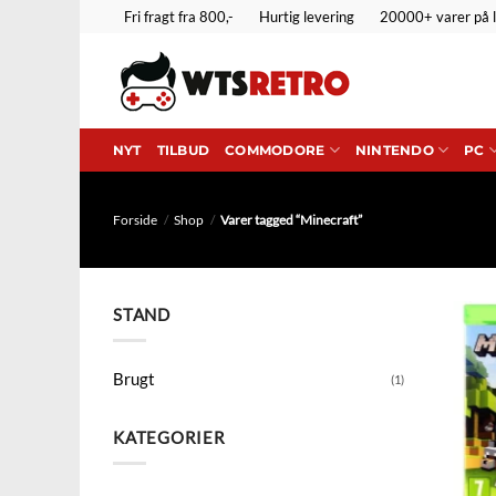
Fortsæt
Fri fragt fra 800,-
Hurtig levering
20000+ varer på 
til
indhold
NYT
TILBUD
COMMODORE
NINTENDO
PC
Forside
/
Shop
/
Varer tagged “Minecraft”
STAND
Brugt
(1)
KATEGORIER