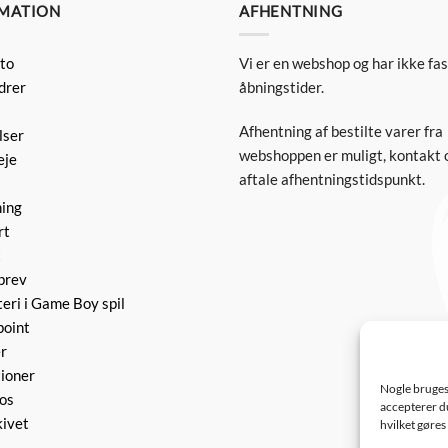
MATION
AFHENTNING
to
Vi er en webshop og har ikke fa
drer
åbningstider.
Afhentning af bestilte varer fra
lser
webshoppen er muligt, kontakt o
eje
aftale afhentningstidspunkt.
ning
rt
t
brev
eri i Game Boy spil
point
r
ioner
Nogle bruges 
 os
accepterer du
kivet
hvilket gøre