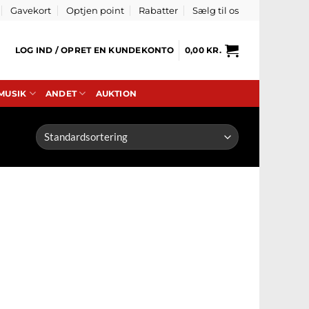
Gavekort
Optjen point
Rabatter
Sælg til os
LOG IND / OPRET EN KUNDEKONTO
0,00
KR.
 MUSIK
ANDET
AUKTION