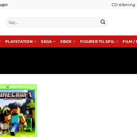
lager
CD slibning
Søg
efter:
PLAYSTATION
SEGA
XBOX
FIGURER TIL SPIL
FILM /