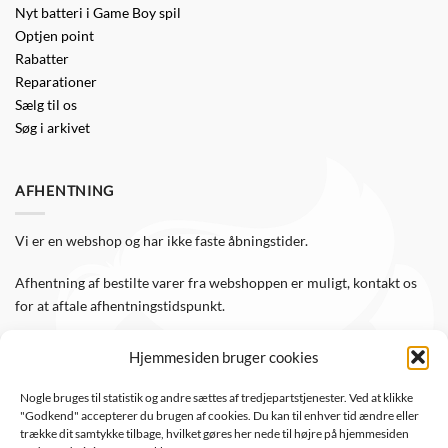
Nyt batteri i Game Boy spil
Optjen point
Rabatter
Reparationer
Sælg til os
Søg i arkivet
AFHENTNING
Vi er en webshop og har ikke faste åbningstider.
Afhentning af bestilte varer fra webshoppen er muligt, kontakt os
for at aftale afhentningstidspunkt.
Hjemmesiden bruger cookies
FØLG OS
Nogle bruges til statistik og andre sættes af tredjepartstjenester. Ved at klikke
"Godkend" accepterer du brugen af cookies. Du kan til enhver tid ændre eller
Følg WTS Retro på de sociale medier, så er du altid opdateret.
trække dit samtykke tilbage, hvilket gøres her nede til højre på hjemmesiden