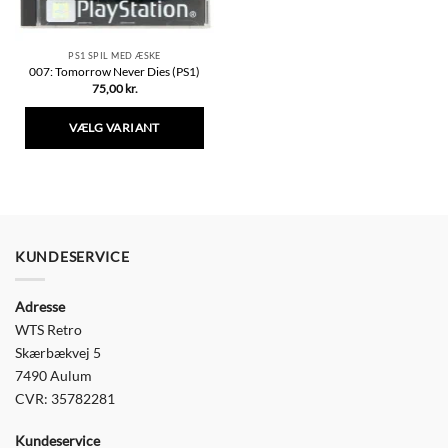
PS1 SPIL MED ÆSKE
007: Tomorrow Never Dies (PS1)
75,00
kr.
VÆLG VARIANT
Dette
vare
har
flere
varianter.
Mulighederne
KUNDESERVICE
kan
vælges
Adresse
på
varesiden
WTS Retro
Skærbækvej 5
7490 Aulum
CVR: 35782281
Kundeservice