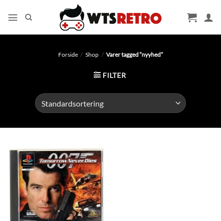
Fortsæt
til
indhold
Forside
/
Shop
/
Varer tagged “nyyhed”
FILTER