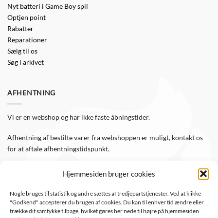
Nyt batteri i Game Boy spil
Optjen point
Rabatter
Reparationer
Sælg til os
Søg i arkivet
AFHENTNING
Vi er en webshop og har ikke faste åbningstider.
Afhentning af bestilte varer fra webshoppen er muligt, kontakt os
for at aftale afhentningstidspunkt.
Hjemmesiden bruger cookies
FØLG OS
Nogle bruges til statistik og andre sættes af tredjepartstjenester. Ved at klikke
"Godkend" accepterer du brugen af cookies. Du kan til enhver tid ændre eller
Følg WTS Retro på de sociale medier, så er du altid opdateret.
trække dit samtykke tilbage, hvilket gøres her nede til højre på hjemmesiden