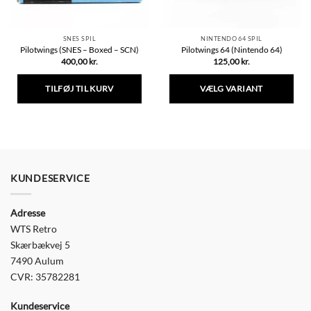
SNES SPIL
NINTENDO 64 SPIL
Pilotwings (SNES – Boxed – SCN)
Pilotwings 64 (Nintendo 64)
400,00
kr.
125,00
kr.
TILFØJ TIL KURV
VÆLG VARIANT
Dette
vare
har
flere
varianter.
Mulighederne
KUNDESERVICE
kan
vælges
Adresse
på
varesiden
WTS Retro
Skærbækvej 5
7490 Aulum
CVR: 35782281
Kundeservice