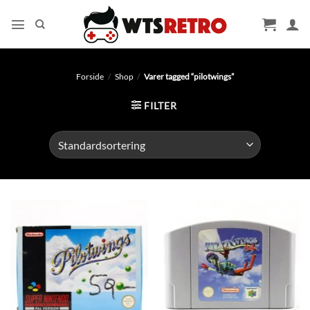
Fortsæt
til
indhold
Forside
/
Shop
/
Varer tagged “pilotwings”
FILTER