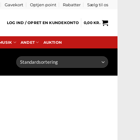
Gavekort
Optjen point
Rabatter
Sælg til os
LOG IND / OPRET EN KUNDEKONTO
0,00
KR.
 MUSIK
ANDET
AUKTION