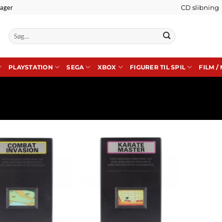
lager
CD slibning
Søg
efter:
PLAYSTATION
SEGA
XBOX
FIGURER TIL SPIL
FILM /