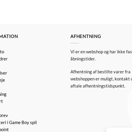
MATION
AFHENTNING
to
Vi er en webshop og har ikke fa
drer
åbningstider.
Afhentning af bestilte varer fra
lser
webshoppen er muligt, kontakt o
eje
aftale afhentningstidspunkt.
ning
rt
t
brev
eri i Game Boy spil
point