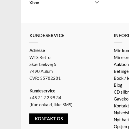
Xbox
KUNDESERVICE
INFOR
Adresse
Min kon
WTS Retro
Mine or
Skærbækvej 5
Auktion
7490 Aulum
Betinge
CVR: 35782281
Book / l
Blog
Kundeservice
CD slib
+45 31 32 99 34
Gaveko
(Kun opkald, ikke SMS)
Kontak
Nyheds
KONTAKT OS
Nyt batt
Optjen 