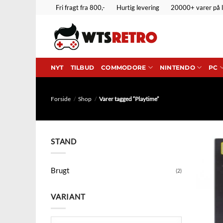
Fortsæt
Fri fragt fra 800,-
Hurtig levering
20000+ varer på 
til
indhold
NYT
TILBUD
COMMODORE
NINTENDO
PC
Forside
/
Shop
/
Varer tagged “Playtime”
STAND
Brugt
(2)
VARIANT