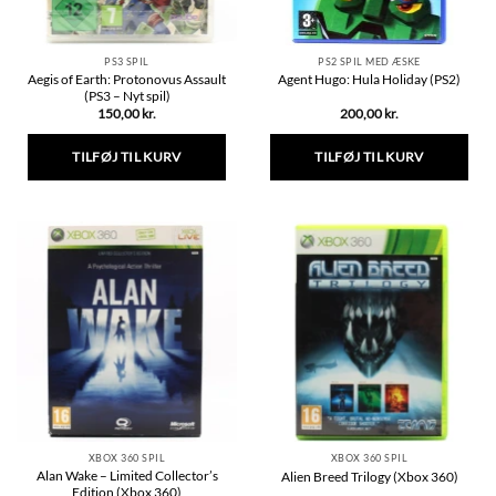
PS3 SPIL
PS2 SPIL MED ÆSKE
Aegis of Earth: Protonovus Assault
Agent Hugo: Hula Holiday (PS2)
(PS3 – Nyt spil)
150,00
kr.
200,00
kr.
TILFØJ TIL KURV
TILFØJ TIL KURV
XBOX 360 SPIL
XBOX 360 SPIL
Alan Wake – Limited Collector’s
Alien Breed Trilogy (Xbox 360)
Edition (Xbox 360)