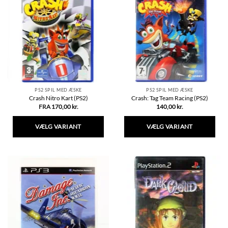
varianter.
varianter.
Mulighederne
Mulighederne
kan
kan
vælges
vælges
på
på
varesiden
varesiden
PS2 SPIL MED ÆSKE
PS2 SPIL MED ÆSKE
Crash Nitro Kart (PS2)
Crash: Tag Team Racing (PS2)
FRA
170,00
kr.
140,00
kr.
VÆLG VARIANT
VÆLG VARIANT
Dette
Dette
vare
vare
har
har
flere
flere
varianter.
varianter.
Mulighederne
Mulighederne
kan
kan
vælges
vælges
på
på