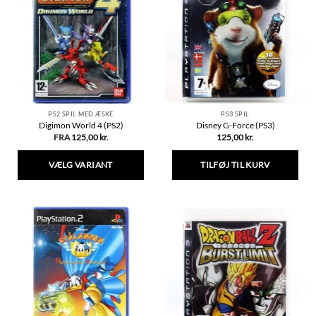
PS2 SPIL MED ÆSKE
PS3 SPIL
Digimon World 4 (PS2)
Disney G-Force (PS3)
FRA
125,00
kr.
125,00
kr.
VÆLG VARIANT
TILFØJ TIL KURV
Dette
vare
har
flere
varianter.
Mulighederne
kan
vælges
på
varesiden