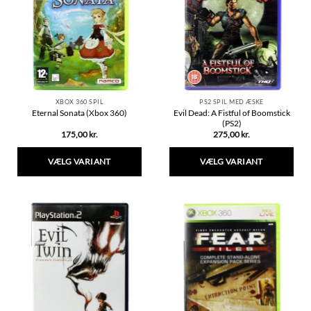
XBOX 360 SPIL
PS2 SPIL MED ÆSKE
Evil Dead: A Fistful of Boomstick
Eternal Sonata (Xbox 360)
(PS2)
175,00
kr.
275,00
kr.
VÆLG VARIANT
VÆLG VARIANT
Dette
Dette
vare
vare
har
har
flere
flere
varianter.
varianter.
Mulighederne
Mulighederne
kan
kan
vælges
vælges
på
på
varesiden
varesiden