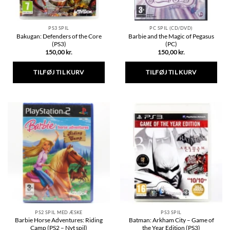
PS3 SPIL
PC SPIL (CD/DVD)
Bakugan: Defenders of the Core
Barbie and the Magic of Pegasus
(PS3)
(PC)
150,00
kr.
150,00
kr.
TILFØJ TIL KURV
TILFØJ TIL KURV
PS2 SPIL MED ÆSKE
PS3 SPIL
Barbie Horse Adventures: Riding
Batman: Arkham City – Game of
Camp (PS2 – Nyt spil)
the Year Edition (PS3)