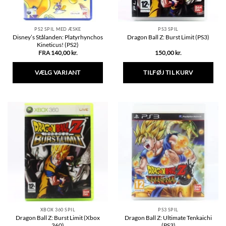
PS2 SPIL MED ÆSKE
PS3 SPIL
Disney’s Stålanden: Platyrhynchos
Dragon Ball Z: Burst Limit (PS3)
Kineticus! (PS2)
FRA
140,00
kr.
150,00
kr.
VÆLG VARIANT
TILFØJ TIL KURV
Dette
vare
har
flere
varianter.
Mulighederne
kan
vælges
på
varesiden
XBOX 360 SPIL
PS3 SPIL
Dragon Ball Z: Burst Limit (Xbox
Dragon Ball Z: Ultimate Tenkaichi
360)
(PS3)