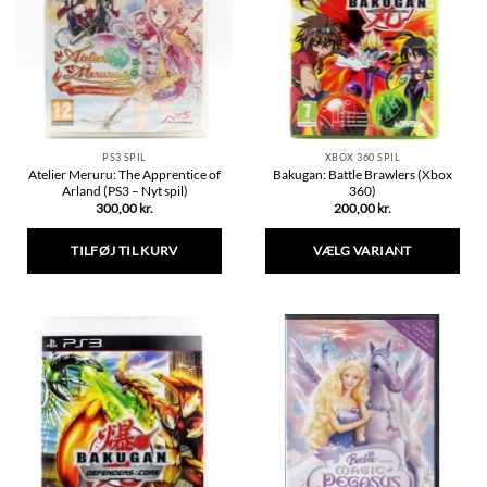
PS3 SPIL
XBOX 360 SPIL
Atelier Meruru: The Apprentice of
Bakugan: Battle Brawlers (Xbox
Arland (PS3 – Nyt spil)
360)
300,00
kr.
200,00
kr.
TILFØJ TIL KURV
VÆLG VARIANT
Dette
vare
har
flere
varianter.
Mulighederne
kan
vælges
på
varesiden