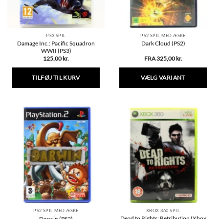
varesiden
varesiden
PS3 SPIL
PS2 SPIL MED ÆSKE
Damage Inc.: Pacific Squadron
Dark Cloud (PS2)
WWII (PS3)
125,00
kr.
FRA
325,00
kr.
TILFØJ TIL KURV
VÆLG VARIANT
Dette
vare
har
flere
varianter.
Mulighederne
kan
vælges
på
varesiden
PS2 SPIL MED ÆSKE
XBOX 360 SPIL
Dead to Rights: Retribution (Xbox
Darwin (PS2)