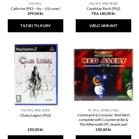
PS3 SPIL
PS2 SPIL MED ÆSKE
Cathrine (PS3 – Ny – US cover)
CaveMan Rock (PS2)
299,00
kr.
FRA
140,00
kr.
TILFØJ TIL KURV
VÆLG VARIANT
Dette
vare
har
flere
varianter.
Mulighederne
kan
vælges
på
varesiden
PS2 SPIL MED ÆSKE
PC SPIL (JEWELCASE)
Command & Conquer: Red Alert
Chaos Legion (PS2)
complete with Counterstrike &
The Aftermath (PC Jewelcase)
150,00
kr.
150,00
kr.