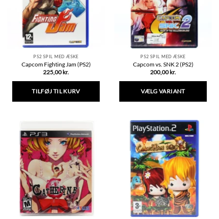
vælges
på
varesiden
PS2 SPIL MED ÆSKE
PS2 SPIL MED ÆSKE
Capcom Fighting Jam (PS2)
Capcom vs. SNK 2 (PS2)
225,00
kr.
200,00
kr.
TILFØJ TIL KURV
VÆLG VARIANT
Dette
vare
har
flere
varianter.
Mulighederne
kan
vælges
på
varesiden