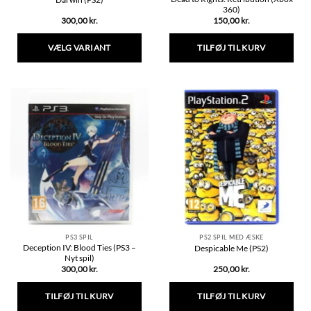
360)
300,00
kr.
150,00
kr.
VÆLG VARIANT
TILFØJ TIL KURV
Dette
vare
har
flere
varianter.
Mulighederne
kan
vælges
på
varesiden
PS3 SPIL
PS2 SPIL MED ÆSKE
Deception IV: Blood Ties (PS3 –
Despicable Me (PS2)
Nyt spil)
300,00
kr.
250,00
kr.
TILFØJ TIL KURV
TILFØJ TIL KURV