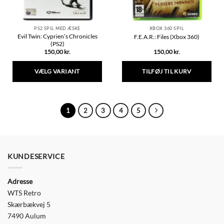
PS2 SPIL MED ÆSKE
XBOX 360 SPIL
Evil Twin: Cyprien’s Chronicles
F.E.A.R.: Files (Xbox 360)
(PS2)
150,00
kr.
150,00
kr.
VÆLG VARIANT
TILFØJ TIL KURV
Dette
vare
har
1
2
3
4
5
flere
varianter.
Mulighederne
kan
vælges
KUNDESERVICE
på
varesiden
Adresse
WTS Retro
Skærbækvej 5
7490 Aulum