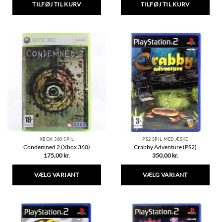
TILFØJ TIL KURV
TILFØJ TIL KURV
XBOX 360 SPIL
PS2 SPIL MED ÆSKE
Condemned 2 (Xbox 360)
Crabby Adventure (PS2)
175,00
kr.
350,00
kr.
VÆLG VARIANT
VÆLG VARIANT
Dette
Dette
vare
vare
har
har
flere
flere