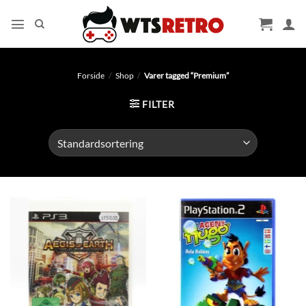
Fortsæt
til
indhold
Forside
/
Shop
/
Varer tagged “Premium”
FILTER