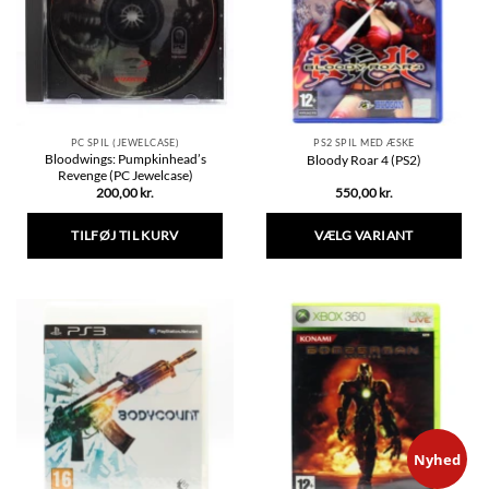
PC SPIL (JEWELCASE)
PS2 SPIL MED ÆSKE
Bloodwings: Pumpkinhead’s
Bloody Roar 4 (PS2)
Revenge (PC Jewelcase)
200,00
kr.
550,00
kr.
TILFØJ TIL KURV
VÆLG VARIANT
Dette
vare
har
flere
varianter.
Mulighederne
kan
vælges
på
varesiden
Nyhed