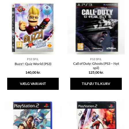
PS3 SPIL
PS3 SPIL
Call of Duty: Ghosts (PS3 – Nyt
Buzz!: Quiz World (PS3)
spil)
140,00
kr.
125,00
kr.
VÆLG VARIANT
TILFØJ TIL KURV
Dette
vare
har
flere
varianter.
Mulighederne
kan