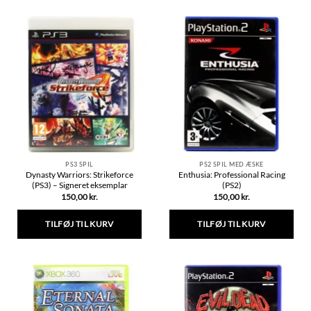
vare
har
flere
varianter.
Mulighederne
kan
vælges
på
varesiden
PS3 SPIL
PS2 SPIL MED ÆSKE
Dynasty Warriors: Strikeforce
Enthusia: Professional Racing
(PS3) – Signeret eksemplar
(PS2)
150,00
kr.
150,00
kr.
TILFØJ TIL KURV
TILFØJ TIL KURV