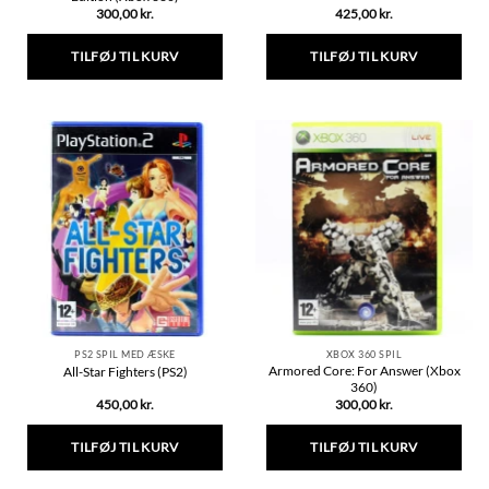
300,00
kr.
425,00
kr.
TILFØJ TIL KURV
TILFØJ TIL KURV
PS2 SPIL MED ÆSKE
XBOX 360 SPIL
Armored Core: For Answer (Xbox
All-Star Fighters (PS2)
360)
450,00
kr.
300,00
kr.
TILFØJ TIL KURV
TILFØJ TIL KURV