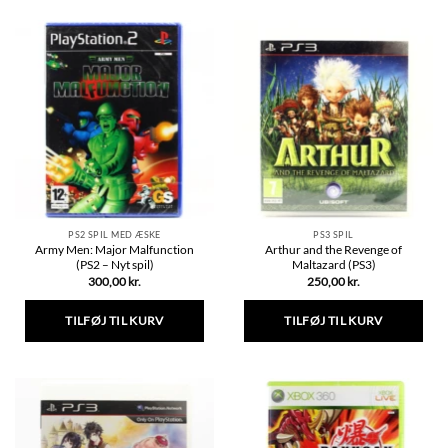
PS2 SPIL MED ÆSKE
PS3 SPIL
Army Men: Major Malfunction
Arthur and the Revenge of
(PS2 – Nyt spil)
Maltazard (PS3)
300,00
kr.
250,00
kr.
TILFØJ TIL KURV
TILFØJ TIL KURV