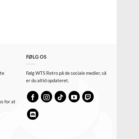
FØLG OS
ste
Følg WTS Retro på de sociale medier, så
er du altid opdateret.
s for at