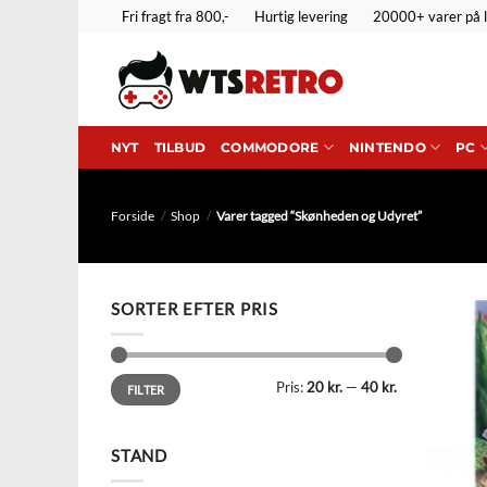
Fortsæt
Fri fragt fra 800,-
Hurtig levering
20000+ varer på 
til
indhold
NYT
TILBUD
COMMODORE
NINTENDO
PC
Forside
/
Shop
/
Varer tagged “Skønheden og Udyret”
SORTER EFTER PRIS
Mindste
Højeste
Pris:
20 kr.
—
40 kr.
pris
pris
FILTER
STAND