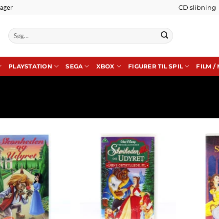
lager
CD slibning
Søg
efter:
PLAYSTATION
SEGA
XBOX
FIGURER TIL SPIL
FILM /