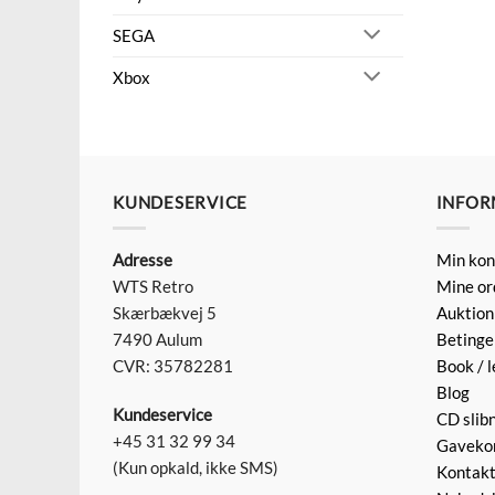
SEGA
Xbox
KUNDESERVICE
INFOR
Adresse
Min kon
WTS Retro
Mine or
Skærbækvej 5
Auktion
7490 Aulum
Betinge
CVR: 35782281
Book / l
Blog
Kundeservice
CD slib
+45 31 32 99 34
Gaveko
(Kun opkald, ikke SMS)
Kontak