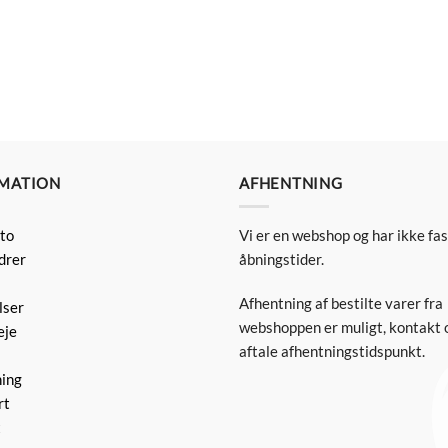
MATION
AFHENTNING
to
Vi er en webshop og har ikke fa
drer
åbningstider.
Afhentning af bestilte varer fra
lser
webshoppen er muligt, kontakt o
eje
aftale afhentningstidspunkt.
ning
rt
t