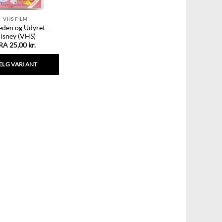
VHS FILM
eden og Udyret –
isney (VHS)
RA
25,00
kr.
ÆLG VARIANT
Dette
vare
har
flere
varianter.
Mulighederne
kan
vælges
på
varesiden