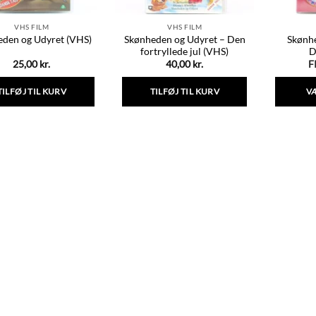
VHS FILM
VHS FILM
Skønheden og Udyret – Den
Skønh
eden og Udyret (VHS)
fortryllede jul (VHS)
D
25,00
kr.
40,00
kr.
F
TILFØJ TIL KURV
TILFØJ TIL KURV
V