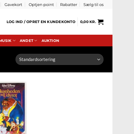
Gavekort
Optjen point
Rabatter
Sælg til os
LOG IND / OPRET EN KUNDEKONTO
0,00
KR.
 MUSIK
ANDET
AUKTION