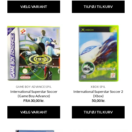
VÆLG VARIANT
TILFØJ TIL KURV
Dette
vare
har
flere
varianter.
Mulighederne
kan
vælges
på
varesiden
GAME BOY ADVANCE SPIL
XBOX SPIL
International Superstar Soccer
International Superstar Soccer 2
(Game Boy Advance)
(Xbox)
FRA
30,00
kr.
50,00
kr.
VÆLG VARIANT
TILFØJ TIL KURV
Dette
vare