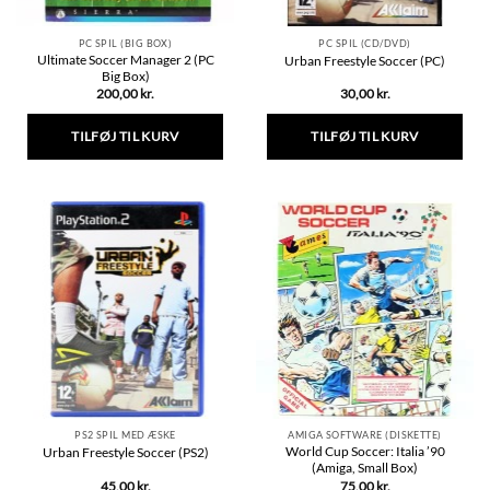
PC SPIL (BIG BOX)
PC SPIL (CD/DVD)
Ultimate Soccer Manager 2 (PC
Urban Freestyle Soccer (PC)
Big Box)
200,00
kr.
30,00
kr.
TILFØJ TIL KURV
TILFØJ TIL KURV
PS2 SPIL MED ÆSKE
AMIGA SOFTWARE (DISKETTE)
World Cup Soccer: Italia ’90
Urban Freestyle Soccer (PS2)
(Amiga, Small Box)
45,00
kr.
75,00
kr.