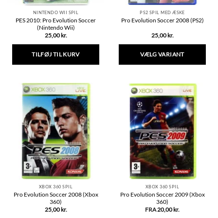
NINTENDO WII SPIL
PS2 SPIL MED ÆSKE
PES 2010: Pro Evolution Soccer
Pro Evolution Soccer 2008 (PS2)
(Nintendo Wii)
25,00
kr.
25,00
kr.
TILFØJ TIL KURV
VÆLG VARIANT
Dette
vare
har
flere
varianter.
Mulighederne
kan
vælges
på
varesiden
XBOX 360 SPIL
XBOX 360 SPIL
Pro Evolution Soccer 2008 (Xbox
Pro Evolution Soccer 2009 (Xbox
360)
360)
25,00
kr.
FRA
20,00
kr.