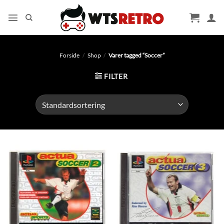
Fortsæt
til
indhold
Forside
/
Shop
/
Varer tagged “Soccer”
FILTER