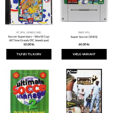
PC SPIL (JEWELCASE)
SNES SPIL
Soccer Superstars – World Cup:
Super Soccer (SNES)
All Time Greats (PC Jewelcase)
10,00
kr.
60,00
kr.
TILFØJ TIL KURV
VÆLG VARIANT
Dette
vare
har
flere
varianter.
Mulighederne
kan
vælges
på
varesiden