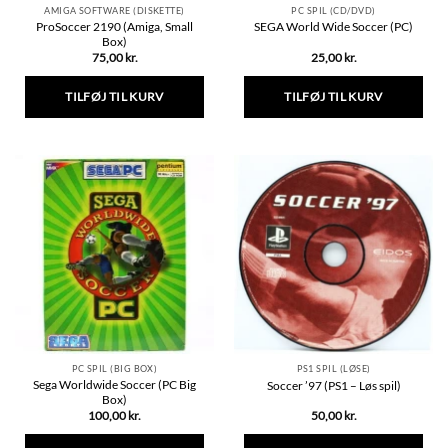
AMIGA SOFTWARE (DISKETTE)
PC SPIL (CD/DVD)
ProSoccer 2190 (Amiga, Small
SEGA World Wide Soccer (PC)
Box)
75,00
kr.
25,00
kr.
TILFØJ TIL KURV
TILFØJ TIL KURV
PC SPIL (BIG BOX)
PS1 SPIL (LØSE)
Sega Worldwide Soccer (PC Big
Soccer ’97 (PS1 – Løs spil)
Box)
100,00
kr.
50,00
kr.