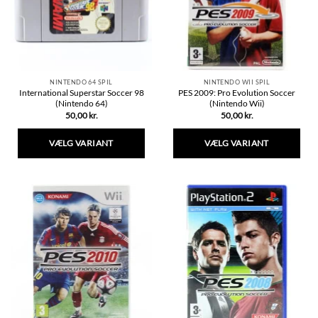
vælges
på
varesiden
NINTENDO 64 SPIL
NINTENDO WII SPIL
International Superstar Soccer 98
PES 2009: Pro Evolution Soccer
(Nintendo 64)
(Nintendo Wii)
50,00
kr.
50,00
kr.
VÆLG VARIANT
VÆLG VARIANT
Dette
Dette
vare
vare
har
har
flere
flere
varianter.
varianter.
Mulighederne
Mulighederne
kan
kan
vælges
vælges
på
på
varesiden
varesiden