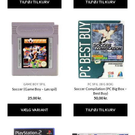
TILFØJ TIL KURV
TILFØJ TIL KURV
GAME BOY SPIL
PC SPIL (BIG BOX)
Soccer Compilation (PC Big Box –
Soccer (Game Boy – Løs spil)
Best Buy)
25,00
kr.
50,00
kr.
VÆLG VARIANT
TILFØJ TIL KURV
Dette
vare
har