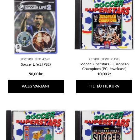
flere
varianter.
Mulighederne
kan
vælges
på
varesiden
PS2 SPIL MED ÆSKE
PC SPIL (JEWELCASE)
Soccer Superstars – European
Soccer Life 2 (PS2)
Champions (PC, Jewelcase)
50,00
kr.
10,00
kr.
VÆLG VARIANT
TILFØJ TIL KURV
Dette
vare
har
flere
varianter.
Mulighederne
kan
vælges