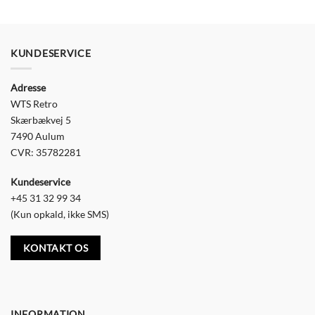
har
flere
varianter.
Mulighederne
KUNDESERVICE
kan
vælges
Adresse
på
varesiden
WTS Retro
Skærbækvej 5
7490 Aulum
CVR: 35782281
Kundeservice
+45 31 32 99 34
(Kun opkald, ikke SMS)
KONTAKT OS
INFORMATION