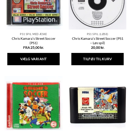
PS1 SPIL MED ÆSKE
PS1 SPIL (LØSE)
Chris Kamara’s Street Soccer
Chris Kamara’s Street Soccer (PS1
(PS1)
– Løs spil)
FRA
25,00
kr.
20,00
kr.
VÆLG VARIANT
TILFØJ TIL KURV
Dette
vare
har
flere
varianter.
Mulighederne
kan
vælges
på
varesiden