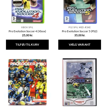
vælges
på
varesiden
XBOX SPIL
PS2 SPIL MED ÆSKE
Pro Evolution Soccer 4 (Xbox)
Pro Evolution Soccer 5 (PS2)
25,00
kr.
35,00
kr.
TILFØJ TIL KURV
VÆLG VARIANT
Dette
vare
har
flere
varianter.
Mulighederne
kan
vælges
på
varesiden