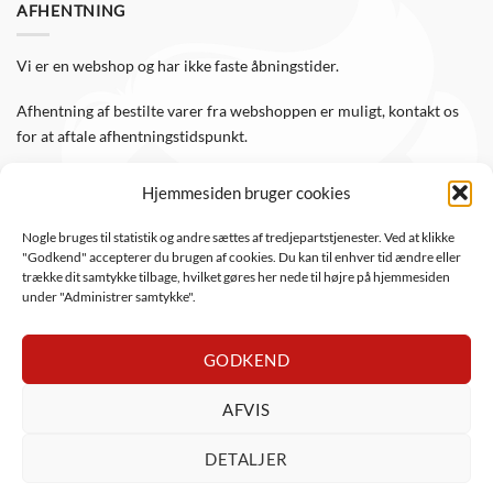
AFHENTNING
Vi er en webshop og har ikke faste åbningstider.
Afhentning af bestilte varer fra webshoppen er muligt, kontakt os
for at aftale afhentningstidspunkt.
Hjemmesiden bruger cookies
FØLG OS
Nogle bruges til statistik og andre sættes af tredjepartstjenester. Ved at klikke
"Godkend" accepterer du brugen af cookies. Du kan til enhver tid ændre eller
Følg WTS Retro på de sociale medier, så er du altid opdateret.
trække dit samtykke tilbage, hvilket gøres her nede til højre på hjemmesiden
under "Administrer samtykke".
GODKEND
AFVIS
DanKort
Visa
Visa
MasterCard
Apple
PayPal
Mob
DETALJER
Electron
Pay
ViaBill
Anyday