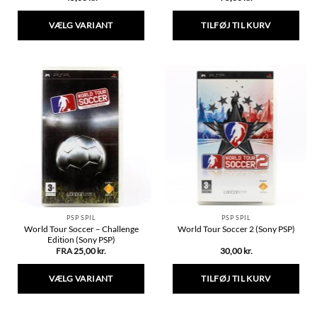
VÆLG VARIANT
TILFØJ TIL KURV
Dette
vare
har
flere
varianter.
Mulighederne
kan
vælges
på
varesiden
PSP SPIL
PSP SPIL
World Tour Soccer – Challenge
World Tour Soccer 2 (Sony PSP)
Edition (Sony PSP)
FRA
25,00
kr.
30,00
kr.
VÆLG VARIANT
TILFØJ TIL KURV
Dette
vare