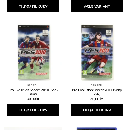
TILFØJ TIL KURV
VÆLG VARIANT
Dette
vare
har
flere
varianter.
Mulighederne
kan
vælges
på
varesiden
PSP SPIL
PSP SPIL
Pro Evolution Soccer 2010 (Sony
Pro Evolution Soccer 2011 (Sony
PSP)
PSP)
30,00
kr.
30,00
kr.
TILFØJ TIL KURV
TILFØJ TIL KURV