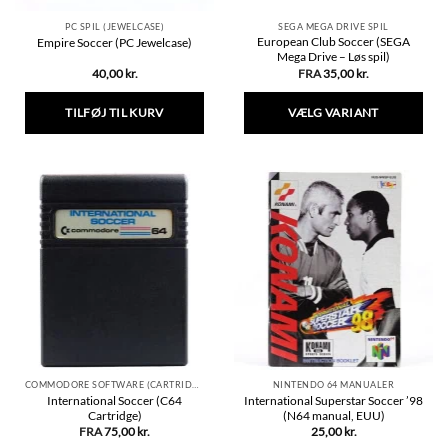
PC SPIL (JEWELCASE)
SEGA MEGA DRIVE SPIL
European Club Soccer (SEGA
Empire Soccer (PC Jewelcase)
Mega Drive – Løs spil)
40,00
kr.
FRA
35,00
kr.
TILFØJ TIL KURV
VÆLG VARIANT
Dette
vare
har
flere
varianter.
Mulighederne
kan
vælges
på
varesiden
COMMODORE SOFTWARE (CARTRIDGE)
NINTENDO 64 MANUALER
International Soccer (C64
International Superstar Soccer ’98
Cartridge)
(N64 manual, EUU)
FRA
75,00
kr.
25,00
kr.