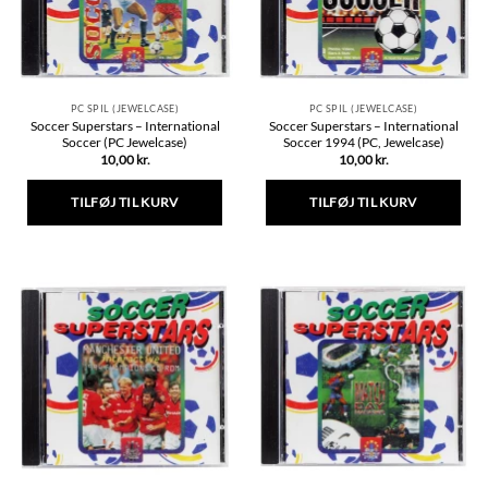
på
varesiden
PC SPIL (JEWELCASE)
PC SPIL (JEWELCASE)
Soccer Superstars – International
Soccer Superstars – International
Soccer (PC Jewelcase)
Soccer 1994 (PC, Jewelcase)
10,00
kr.
10,00
kr.
TILFØJ TIL KURV
TILFØJ TIL KURV