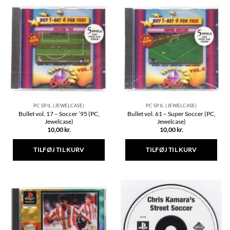
har
har
flere
flere
varianter.
varianter.
Mulighederne
Mulighederne
kan
kan
vælges
vælges
på
på
varesiden
varesiden
PC SPIL (JEWELCASE)
PC SPIL (JEWELCASE)
Bullet vol. 17 – Soccer ’95 (PC,
Bullet vol. 61 – Super Soccer (PC,
Jewelcase)
Jewelcase)
10,00
kr.
10,00
kr.
TILFØJ TIL KURV
TILFØJ TIL KURV