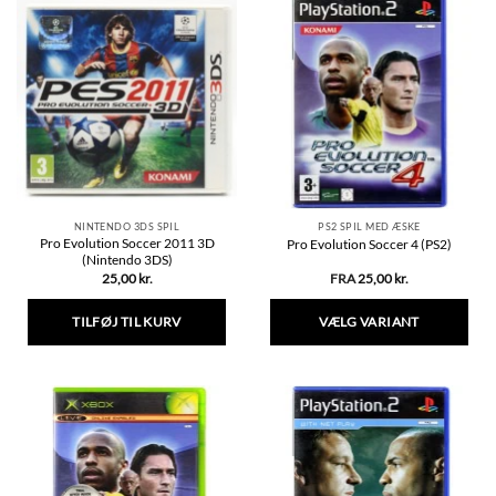
NINTENDO 3DS SPIL
PS2 SPIL MED ÆSKE
Pro Evolution Soccer 2011 3D
Pro Evolution Soccer 4 (PS2)
(Nintendo 3DS)
25,00
kr.
FRA
25,00
kr.
TILFØJ TIL KURV
VÆLG VARIANT
Dette
vare
har
flere
varianter.
Mulighederne
kan