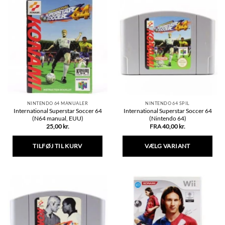
har
flere
varianter.
Mulighederne
kan
vælges
på
varesiden
NINTENDO 64 MANUALER
NINTENDO 64 SPIL
International Superstar Soccer 64
International Superstar Soccer 64
(N64 manual, EUU)
(Nintendo 64)
25,00
kr.
FRA
40,00
kr.
TILFØJ TIL KURV
VÆLG VARIANT
Dette
vare
har
flere
varianter.
Mulighederne
kan