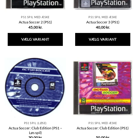
PS1 SPIL MED ÆSKE
PS1 SPIL MED ÆSKE
Actua Soccer 2 (PS1)
Actua Soccer 3 (PS1)
45,00
kr.
40,00
kr.
VÆLG VARIANT
VÆLG VARIANT
Dette
Dette
vare
vare
har
har
flere
flere
varianter.
varianter.
Mulighederne
Mulighederne
kan
kan
vælges
vælges
på
på
varesiden
varesiden
PS1 SPIL (LØSE)
PS1 SPIL MED ÆSKE
Actua Soccer: Club Edition (PS1 –
Actua Soccer: Club Edition (PS1)
Løs spil)
30,00
kr.
50,00
kr.