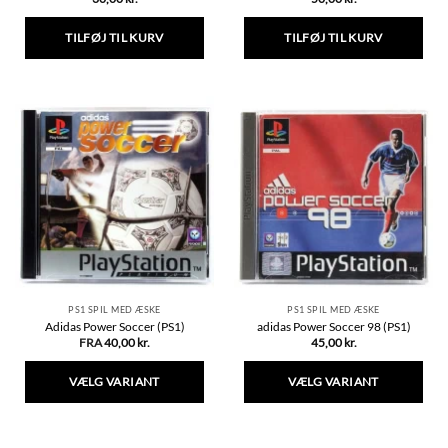
TILFØJ TIL KURV
TILFØJ TIL KURV
PS1 SPIL MED ÆSKE
PS1 SPIL MED ÆSKE
Adidas Power Soccer (PS1)
adidas Power Soccer 98 (PS1)
FRA
40,00
kr.
45,00
kr.
VÆLG VARIANT
VÆLG VARIANT
Dette
Dette
vare
vare