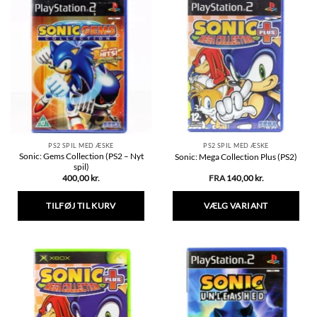
har
flere
varianter.
Mulighederne
kan
vælges
på
varesiden
PS2 SPIL MED ÆSKE
PS2 SPIL MED ÆSKE
Sonic: Gems Collection (PS2 – Nyt
Sonic: Mega Collection Plus (PS2)
spil)
400,00
kr.
FRA
140,00
kr.
TILFØJ TIL KURV
VÆLG VARIANT
Dette
vare
har
flere
varianter.
Mulighederne
kan