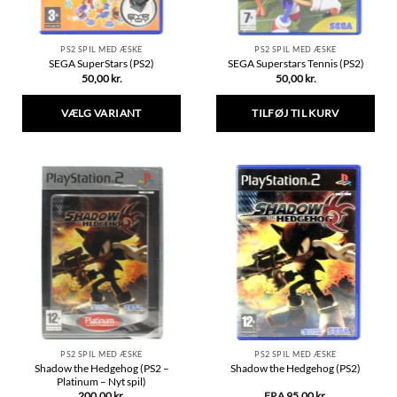
PS2 SPIL MED ÆSKE
PS2 SPIL MED ÆSKE
SEGA SuperStars (PS2)
SEGA Superstars Tennis (PS2)
50,00
kr.
50,00
kr.
VÆLG VARIANT
TILFØJ TIL KURV
Dette
vare
har
flere
varianter.
Mulighederne
kan
vælges
på
varesiden
PS2 SPIL MED ÆSKE
PS2 SPIL MED ÆSKE
Shadow the Hedgehog (PS2 –
Shadow the Hedgehog (PS2)
Platinum – Nyt spil)
200,00
kr.
FRA
95,00
kr.