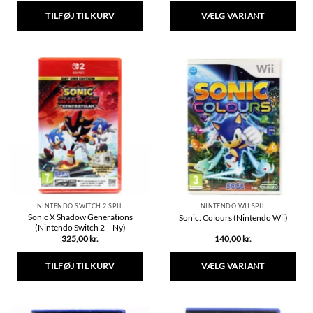
TILFØJ TIL KURV
VÆLG VARIANT
Dette
vare
har
flere
varianter.
Mulighederne
kan
vælges
på
varesiden
NINTENDO SWITCH 2 SPIL
NINTENDO WII SPIL
Sonic X Shadow Generations
Sonic: Colours (Nintendo Wii)
(Nintendo Switch 2 – Ny)
325,00
kr.
140,00
kr.
TILFØJ TIL KURV
VÆLG VARIANT
Dette
vare