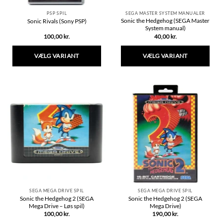
PSP SPIL
SEGA MASTER SYSTEM MANUALER
Sonic the Hedgehog (SEGA Master
Sonic Rivals (Sony PSP)
System manual)
100,00
kr.
40,00
kr.
VÆLG VARIANT
VÆLG VARIANT
Dette
Dette
vare
vare
har
har
flere
flere
varianter.
varianter.
Mulighederne
Mulighederne
kan
kan
vælges
vælges
på
på
varesiden
varesiden
SEGA MEGA DRIVE SPIL
SEGA MEGA DRIVE SPIL
Sonic the Hedgehog 2 (SEGA
Sonic the Hedgehog 2 (SEGA
Mega Drive – Løs spil)
Mega Drive)
100,00
kr.
190,00
kr.