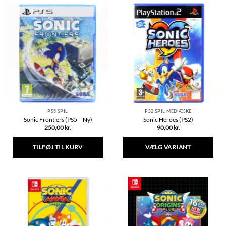
PS5 SPIL
PS2 SPIL MED ÆSKE
Sonic Frontiers (PS5 – Ny)
Sonic Heroes (PS2)
250,00
kr.
90,00
kr.
TILFØJ TIL KURV
VÆLG VARIANT
Dette
vare
har
flere
varianter.
Mulighederne
kan