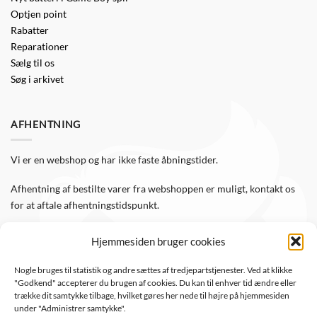
Optjen point
Rabatter
Reparationer
Sælg til os
Søg i arkivet
AFHENTNING
Vi er en webshop og har ikke faste åbningstider.
Afhentning af bestilte varer fra webshoppen er muligt, kontakt os
for at aftale afhentningstidspunkt.
Hjemmesiden bruger cookies
FØLG OS
Nogle bruges til statistik og andre sættes af tredjepartstjenester. Ved at klikke
"Godkend" accepterer du brugen af cookies. Du kan til enhver tid ændre eller
Følg WTS Retro på de sociale medier, så er du altid opdateret.
trække dit samtykke tilbage, hvilket gøres her nede til højre på hjemmesiden
under "Administrer samtykke".