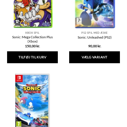
vælges
på
varesiden
XBOX SPIL
PS2 SPIL MED ÆSKE
Sonic: Mega Collection Plus
Sonic: Unleashed (PS2)
(Xbox)
150,00
kr.
90,00
kr.
TILFØJ TIL KURV
VÆLG VARIANT
Dette
vare
har
flere
varianter.
Mulighederne
kan
vælges
på
varesiden