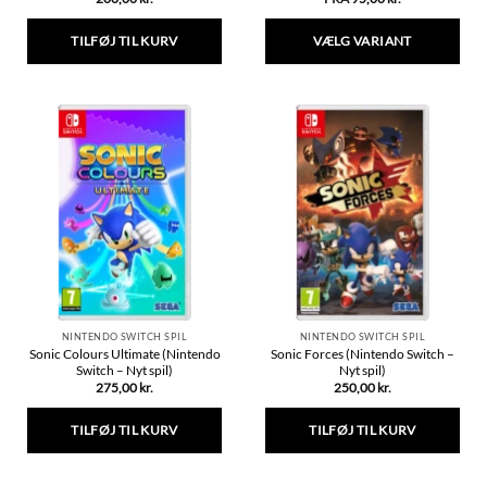
TILFØJ TIL KURV
VÆLG VARIANT
Dette
vare
har
flere
varianter.
Mulighederne
kan
vælges
på
varesiden
NINTENDO SWITCH SPIL
NINTENDO SWITCH SPIL
Sonic Colours Ultimate (Nintendo
Sonic Forces (Nintendo Switch –
Switch – Nyt spil)
Nyt spil)
275,00
kr.
250,00
kr.
TILFØJ TIL KURV
TILFØJ TIL KURV