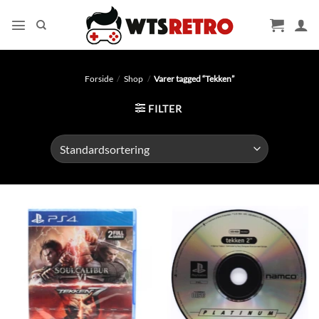
Fortsæt
til
indhold
Forside
/
Shop
/
Varer tagged “Tekken”
FILTER