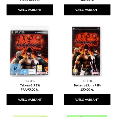
VÆLG VARIANT
VÆLG VARIANT
Dette
Dette
vare
vare
har
har
flere
flere
varianter.
varianter.
Mulighederne
Mulighederne
kan
kan
vælges
vælges
på
på
varesiden
varesiden
PS3 SPIL
PSP SPIL
Tekken 6 (PS3)
Tekken 6 (Sony PSP)
FRA
95,00
kr.
150,00
kr.
VÆLG VARIANT
VÆLG VARIANT
Dette
Dette
vare
vare