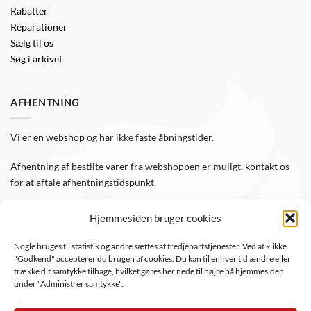
Rabatter
Reparationer
Sælg til os
Søg i arkivet
AFHENTNING
Vi er en webshop og har ikke faste åbningstider.
Afhentning af bestilte varer fra webshoppen er muligt, kontakt os
for at aftale afhentningstidspunkt.
Hjemmesiden bruger cookies
FØLG OS
Nogle bruges til statistik og andre sættes af tredjepartstjenester. Ved at klikke
"Godkend" accepterer du brugen af cookies. Du kan til enhver tid ændre eller
Følg WTS Retro på de sociale medier, så er du altid opdateret.
trække dit samtykke tilbage, hvilket gøres her nede til højre på hjemmesiden
under "Administrer samtykke".