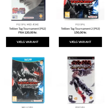
på
varesiden
PS2 SPIL MED ÆSKE
PS3 SPIL
Tekken Tag Tournament (PS2)
Tekken Tag Tournament 2 (PS3)
FRA
120,00
kr.
150,00
kr.
VÆLG VARIANT
VÆLG VARIANT
Dette
Dette
vare
vare
har
har
flere
flere
varianter.
varianter.
Mulighederne
Mulighederne
kan
kan
vælges
vælges
på
på
varesiden
varesiden
WII U SPIL
PSP SPIL