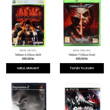
har
har
flere
flere
varianter.
varianter.
Mulighederne
Mulighederne
kan
kan
vælges
vælges
på
på
varesiden
varesiden
XBOX 360 SPIL
XBOX ONE SPIL
Tekken 6 (Xbox 360)
Tekken 7 (Xbox One)
100,00
kr.
100,00
kr.
VÆLG VARIANT
TILFØJ TIL KURV
Dette
vare
har
flere
varianter.
Mulighederne
kan
vælges