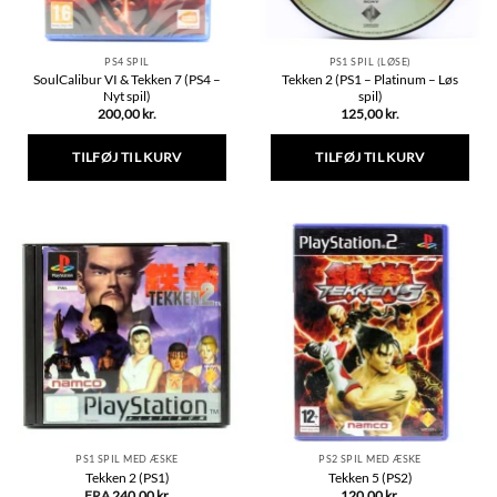
PS4 SPIL
PS1 SPIL (LØSE)
SoulCalibur VI & Tekken 7 (PS4 –
Tekken 2 (PS1 – Platinum – Løs
Nyt spil)
spil)
200,00
kr.
125,00
kr.
TILFØJ TIL KURV
TILFØJ TIL KURV
PS1 SPIL MED ÆSKE
PS2 SPIL MED ÆSKE
Tekken 2 (PS1)
Tekken 5 (PS2)
FRA
240,00
kr.
120,00
kr.