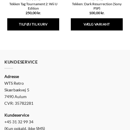
Tekken Tag Tournament 2: Wii U
Tekken: Dark Resurrection (Sony
Edition
PSP)
250,00
kr.
100,00
kr.
TILFØJ TIL KURV
VÆLG VARIANT
Dette
vare
har
flere
varianter.
Mulighederne
KUNDESERVICE
kan
vælges
Adresse
på
varesiden
WTS Retro
Skærbækvej 5
7490 Aulum
CVR: 35782281
Kundeservice
+45 31 32 99 34
(Kun opkald, ikke SMS)