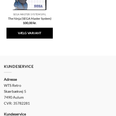
SEGA MASTER SYSTEM SPIL
The Ninja (SEGA Master System)
100,00
kr.
VÆLG VARIANT
Dette
vare
har
flere
varianter.
Mulighederne
KUNDESERVICE
kan
vælges
Adresse
på
varesiden
WTS Retro
Skærbækvej 5
7490 Aulum
CVR: 35782281
Kundeservice