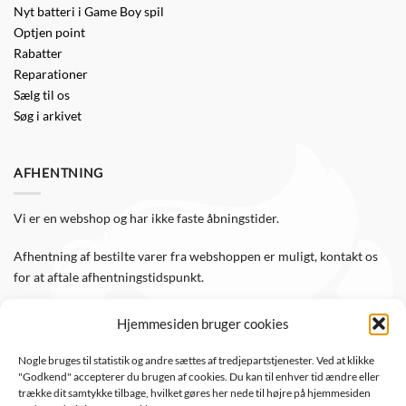
Nyt batteri i Game Boy spil
Optjen point
Rabatter
Reparationer
Sælg til os
Søg i arkivet
AFHENTNING
Vi er en webshop og har ikke faste åbningstider.
Afhentning af bestilte varer fra webshoppen er muligt, kontakt os
for at aftale afhentningstidspunkt.
Hjemmesiden bruger cookies
FØLG OS
Nogle bruges til statistik og andre sættes af tredjepartstjenester. Ved at klikke
"Godkend" accepterer du brugen af cookies. Du kan til enhver tid ændre eller
Følg WTS Retro på de sociale medier, så er du altid opdateret.
trække dit samtykke tilbage, hvilket gøres her nede til højre på hjemmesiden