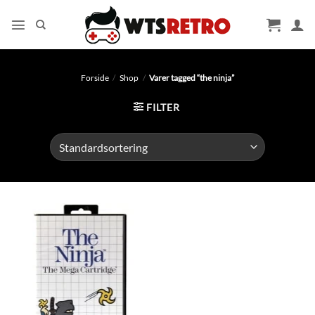
Fortsæt
til
indhold
Forside
/
Shop
/
Varer tagged “the ninja”
FILTER