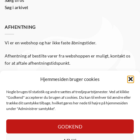
Sælg til os
Søg i arkivet
AFHENTNING
Vi er en webshop og har ikke faste åbningstider.
Afhentning af bestilte varer fra webshoppen er muligt, kontakt os
for at aftale afhentningstidspunkt.
Hjemmesiden bruger cookies
FØLG OS
Nogle bruges til statistik og andre sættes af tredjepartstjenester. Ved at klikke
"Godkend" accepterer du brugen af cookies. Du kan til enhver tid ændre eller
Følg WTS Retro på de sociale medier, så er du altid opdateret.
trække dit samtykke tilbage, hvilket gøres her nede til højre på hjemmesiden
under "Administrer samtykke".
GODKEND