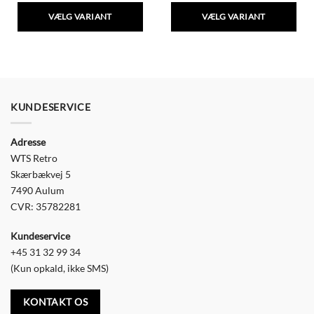
VÆLG VARIANT
VÆLG VARIANT
Dette
Dette
vare
vare
har
har
flere
flere
varianter.
varianter.
Mulighederne
Mulighederne
KUNDESERVICE
kan
kan
vælges
vælges
Adresse
på
på
varesiden
varesiden
WTS Retro
Skærbækvej 5
7490 Aulum
CVR: 35782281
Kundeservice
+45 31 32 99 34
(Kun opkald, ikke SMS)
KONTAKT OS