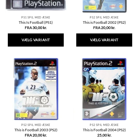
PS1 SPIL MED ÆSKE
PS2 SPIL MED ÆSKE
This Is Football (PS1)
This is Football 2002 (PS2)
FRA
30,00
kr.
FRA
20,00
kr.
VÆLG VARIANT
VÆLG VARIANT
Dette
Dette
vare
vare
har
har
flere
flere
varianter.
varianter.
Mulighederne
Mulighederne
kan
kan
vælges
vælges
på
på
varesiden
varesiden
PS2 SPIL MED ÆSKE
PS2 SPIL MED ÆSKE
This is Football 2003 (PS2)
This is Football 2004 (PS2)
FRA
20,00
kr.
25,00
kr.