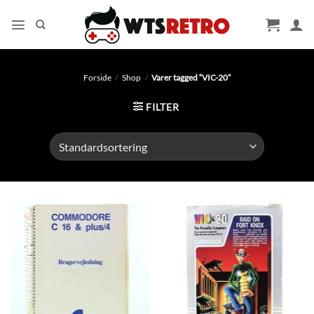
Fortsæt
til
indhold
Forside
/
Shop
/
Varer tagged “VIC-20”
FILTER