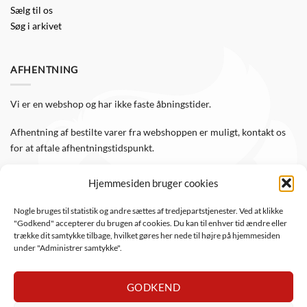
Sælg til os
Søg i arkivet
AFHENTNING
Vi er en webshop og har ikke faste åbningstider.
Afhentning af bestilte varer fra webshoppen er muligt, kontakt os
for at aftale afhentningstidspunkt.
Hjemmesiden bruger cookies
FØLG OS
Nogle bruges til statistik og andre sættes af tredjepartstjenester. Ved at klikke
"Godkend" accepterer du brugen af cookies. Du kan til enhver tid ændre eller
Følg WTS Retro på de sociale medier, så er du altid opdateret.
trække dit samtykke tilbage, hvilket gøres her nede til højre på hjemmesiden
under "Administrer samtykke".
GODKEND