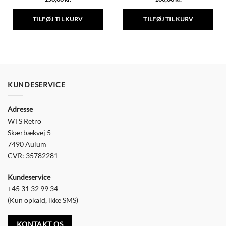
TILFØJ TIL KURV
TILFØJ TIL KURV
KUNDESERVICE
Adresse
WTS Retro
Skærbækvej 5
7490 Aulum
CVR: 35782281
Kundeservice
+45 31 32 99 34
(Kun opkald, ikke SMS)
KONTAKT OS