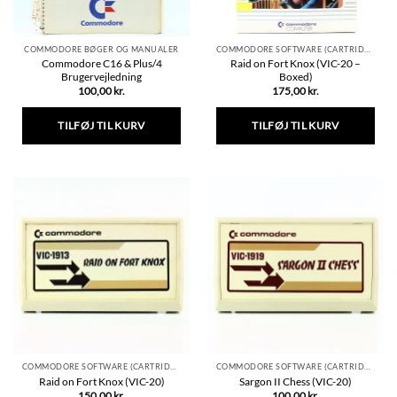
COMMODORE BØGER OG MANUALER
COMMODORE SOFTWARE (CARTRIDGE)
Commodore C16 & Plus/4
Raid on Fort Knox (VIC-20 –
Brugervejledning
Boxed)
100,00
kr.
175,00
kr.
TILFØJ TIL KURV
TILFØJ TIL KURV
COMMODORE SOFTWARE (CARTRIDGE)
COMMODORE SOFTWARE (CARTRIDGE)
Raid on Fort Knox (VIC-20)
Sargon II Chess (VIC-20)
150,00
kr.
100,00
kr.