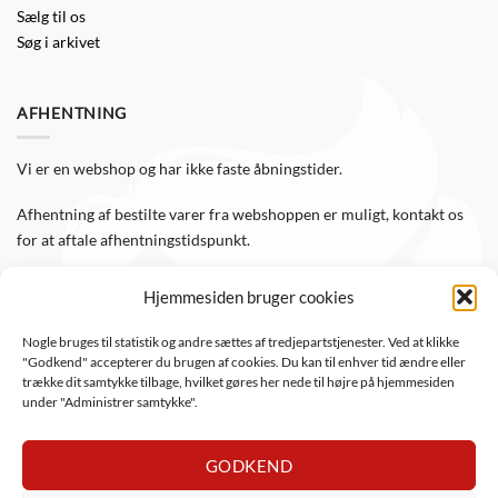
Sælg til os
Søg i arkivet
AFHENTNING
Vi er en webshop og har ikke faste åbningstider.
Afhentning af bestilte varer fra webshoppen er muligt, kontakt os
for at aftale afhentningstidspunkt.
Hjemmesiden bruger cookies
FØLG OS
Nogle bruges til statistik og andre sættes af tredjepartstjenester. Ved at klikke
"Godkend" accepterer du brugen af cookies. Du kan til enhver tid ændre eller
Følg WTS Retro på de sociale medier, så er du altid opdateret.
trække dit samtykke tilbage, hvilket gøres her nede til højre på hjemmesiden
under "Administrer samtykke".
GODKEND