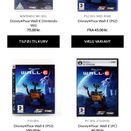
NINTENDO WII SPIL
PS2 SPIL MED ÆSKE
Disney•Pixar Wall-E (Nintendo
Disney•Pixar Wall-E (PS2)
Wii)
75,00
kr.
FRA
45,00
kr.
TILFØJ TIL KURV
VÆLG VARIANT
Dette
vare
har
flere
varianter.
Mulighederne
kan
vælges
på
varesiden
PS3 SPIL
PC SPIL (CD/DVD)
Disney•Pixar Wall-E (PS3)
Disney•Pixar: Wall-E (PC)
100,00
kr.
40,00
kr.