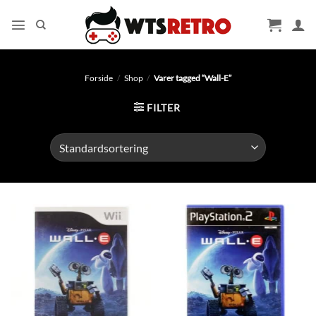
Fortsæt
til
indhold
Forside
/
Shop
/
Varer tagged “Wall-E”
FILTER