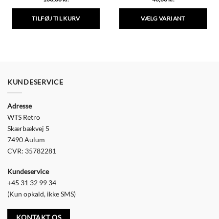
TILFØJ TIL KURV
VÆLG VARIANT
Dette
vare
har
flere
varianter.
Mulighederne
KUNDESERVICE
kan
vælges
Adresse
på
varesiden
WTS Retro
Skærbækvej 5
7490 Aulum
CVR: 35782281
Kundeservice
+45 31 32 99 34
(Kun opkald, ikke SMS)
KONTAKT OS