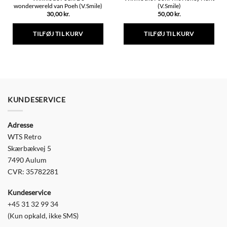
wonderwereld van Poeh (V.Smile)
(V.Smile)
30,00
kr.
50,00
kr.
TILFØJ TIL KURV
TILFØJ TIL KURV
KUNDESERVICE
Adresse
WTS Retro
Skærbækvej 5
7490 Aulum
CVR: 35782281
Kundeservice
+45 31 32 99 34
(Kun opkald, ikke SMS)