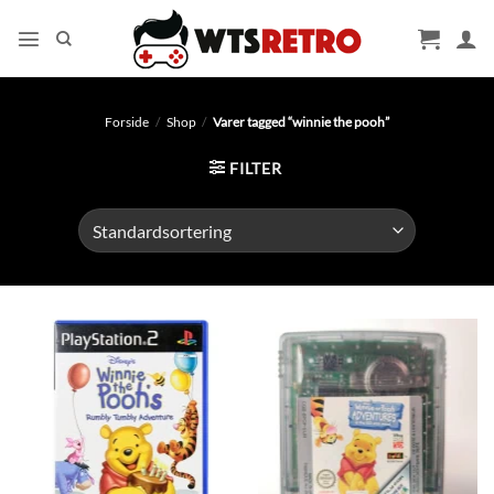
Fortsæt
til
indhold
Forside
/
Shop
/
Varer tagged “winnie the pooh”
FILTER