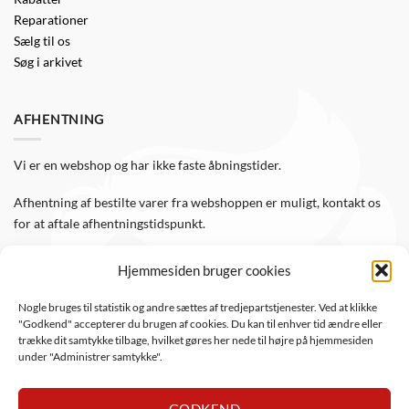
Reparationer
Sælg til os
Søg i arkivet
AFHENTNING
Vi er en webshop og har ikke faste åbningstider.
Afhentning af bestilte varer fra webshoppen er muligt, kontakt os
for at aftale afhentningstidspunkt.
Hjemmesiden bruger cookies
FØLG OS
Nogle bruges til statistik og andre sættes af tredjepartstjenester. Ved at klikke
"Godkend" accepterer du brugen af cookies. Du kan til enhver tid ændre eller
Følg WTS Retro på de sociale medier, så er du altid opdateret.
trække dit samtykke tilbage, hvilket gøres her nede til højre på hjemmesiden
under "Administrer samtykke".
GODKEND