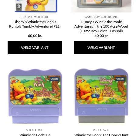
PS2 SPIL MED ÆSKE
GAME BOY COLOR SPIL
Disney’s Winnie the Pooh’s
Disney’s Winnie the Pooh:
Rumbly Tumbly Adventure (PS2)
Adventures in the 100 Acre Wood
(Game Boy Color – Løs spil)
60,00
kr.
40,00
kr.
VÆLG VARIANT
VÆLG VARIANT
Dette
Dette
vare
vare
har
har
flere
flere
varianter.
varianter.
Mulighederne
Mulighederne
kan
kan
vælges
vælges
på
på
varesiden
varesiden
VTECH SPIL
VTECH SPIL
Winnie de Poeh: De
Winnie the Pooh: The Honey Hunt