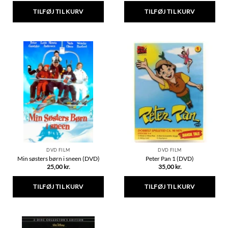
TILFØJ TIL KURV
TILFØJ TIL KURV
DVD FILM
DVD FILM
Min søsters børn i sneen (DVD)
Peter Pan 1 (DVD)
25,00
kr.
35,00
kr.
TILFØJ TIL KURV
TILFØJ TIL KURV