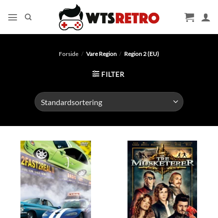
Fortsæt
til
indhold
Forside
/
Vare Region
/
Region 2 (EU)
FILTER