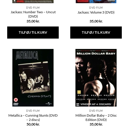
DVD FILM
DVD FILM
Jackass: Number Two – Uncut
Jackass: Volume 3 (DVD)
(DVD)
35,00
kr.
35,00
kr.
TILFØJ TIL KURV
TILFØJ TIL KURV
DVD FILM
DVD FILM
Metallica – Cunning Stunts (DVD
Million Dollar Baby – 2 Disc
– 2 discs)
Edition (DVD)
50,00
kr.
35,00
kr.