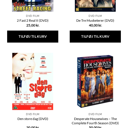
DVD FILM
DVD FILM
2 Fast 2 Real II (DVD)
De Tre Musketerer (DVD)
25,00
kr.
40,00
kr.
TILFØJ TIL KURV
TILFØJ TIL KURV
DVD FILM
DVD FILM
Desperate Housewives – The
Den store dag (DVD)
Complete Fourth Season (DVD)
20,00
kr.
50,00
kr.