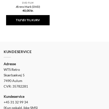
DVD FILM
Ærens Mark (DVD)
40,00
kr.
TILFØJ TIL KURV
KUNDESERVICE
Adresse
WTS Retro
Skærbækvej 5
7490 Aulum
CVR: 35782281
Kundeservice
+45 31 32 99 34
(Kun opkald, ikke SMS)