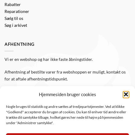
Rabatter
Reparationer
Sælg til os
Søg i arkivet
AFHENTNING
Vi er en webshop og har ikke faste åbningstider.
Afhentning af bestilte varer fra webshoppen er muligt, kontakt os
for at aftale afhentningstidspunkt.
Hjemmesiden bruger cookies
FØLG OS
Nogle bruges til statistik og andre sættes af tredjepartstjenester. Ved at klikke
"Godkend" accepterer du brugen af cookies. Du kan til enhver tid ændre eller
Følg WTS Retro på de sociale medier, så er du altid opdateret.
trække dit samtykke tilbage, hvilket gøres her nede til højre på hjemmesiden
under "Administrer samtykke".