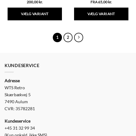
200,00
kr.
FRA
65,00
kr.
VÆLG VARIANT
VÆLG VARIANT
Dette
Dette
vare
vare
har
har
1
2
flere
flere
varianter.
varianter.
Mulighederne
Mulighederne
kan
kan
vælges
vælges
KUNDESERVICE
på
på
varesiden
varesiden
Adresse
WTS Retro
Skærbækvej 5
7490 Aulum
CVR: 35782281
Kundeservice
+45 31 32 99 34
(Kun opkald, ikke SMS)