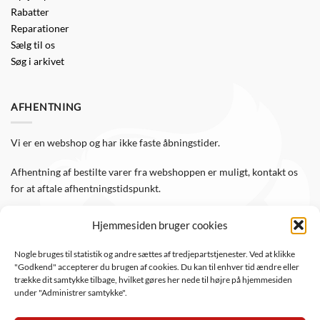
Rabatter
Reparationer
Sælg til os
Søg i arkivet
AFHENTNING
Vi er en webshop og har ikke faste åbningstider.
Afhentning af bestilte varer fra webshoppen er muligt, kontakt os
for at aftale afhentningstidspunkt.
Hjemmesiden bruger cookies
FØLG OS
Nogle bruges til statistik og andre sættes af tredjepartstjenester. Ved at klikke
"Godkend" accepterer du brugen af cookies. Du kan til enhver tid ændre eller
Følg WTS Retro på de sociale medier, så er du altid opdateret.
trække dit samtykke tilbage, hvilket gøres her nede til højre på hjemmesiden
under "Administrer samtykke".