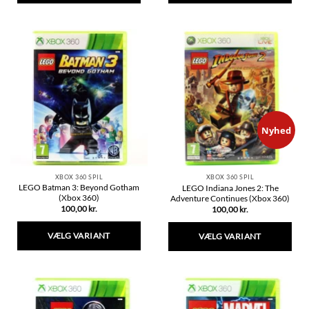
Dette
Dette
vare
vare
har
har
flere
flere
varianter.
varianter.
Mulighederne
Mulighederne
kan
kan
vælges
vælges
på
på
varesiden
varesiden
Nyhed
XBOX 360 SPIL
XBOX 360 SPIL
LEGO Batman 3: Beyond Gotham
LEGO Indiana Jones 2: The
(Xbox 360)
Adventure Continues (Xbox 360)
100,00
kr.
100,00
kr.
VÆLG VARIANT
VÆLG VARIANT
Dette
Dette
vare
vare
har
har
flere
flere
varianter.