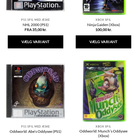
PS1 SPIL MED ÆSKE
XBOX SPIL
NHL 2000 (PS1)
Ninja Gaiden (Xbox)
FRA
35,00
kr.
100,00
kr.
VÆLG VARIANT
VÆLG VARIANT
Dette
Dette
vare
vare
har
har
flere
flere
varianter.
varianter.
Mulighederne
Mulighederne
kan
kan
vælges
vælges
på
på
varesiden
varesiden
PS1 SPIL MED ÆSKE
XBOX SPIL
Oddworld: Munch’s Oddysee
Oddworld: Abe’s Oddysee (PS1)
(Xbox)