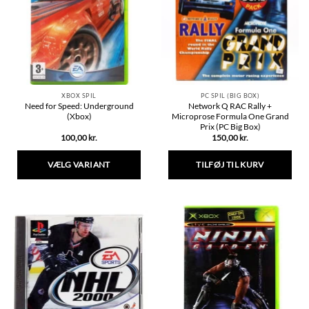
kan
kan
vælges
vælges
på
på
varesiden
varesiden
XBOX SPIL
PC SPIL (BIG BOX)
Need for Speed: Underground
Network Q RAC Rally +
(Xbox)
Microprose Formula One Grand
Prix (PC Big Box)
100,00
kr.
150,00
kr.
VÆLG VARIANT
TILFØJ TIL KURV
Dette
vare
har
flere
varianter.
Mulighederne
kan
vælges
på
varesiden