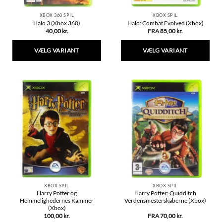
XBOX 360 SPIL
XBOX SPIL
Halo 3 (Xbox 360)
Halo: Combat Evolved (Xbox)
40,00
kr.
FRA
85,00
kr.
VÆLG VARIANT
VÆLG VARIANT
Dette
Dette
vare
vare
har
har
flere
flere
varianter.
varianter.
Mulighederne
Mulighederne
kan
kan
vælges
vælges
på
på
varesiden
varesiden
XBOX SPIL
XBOX SPIL
Harry Potter og
Harry Potter: Quidditch
Hemmelighedernes Kammer
Verdensmesterskaberne (Xbox)
(Xbox)
100,00
kr.
FRA
70,00
kr.