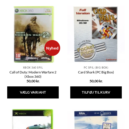
vare
vare
har
har
flere
flere
varianter.
varianter.
Mulighederne
Mulighederne
kan
kan
vælges
vælges
på
på
varesiden
varesiden
Nyhed
PC SPIL (BIG BOX)
XBOX 360 SPIL
Call of Duty: Modern Warfare 2
Card Shark (PC Big Box)
(Xbox 360)
50,00
kr.
50,00
kr.
TILFØJ TIL KURV
VÆLG VARIANT
Dette
vare
har
flere
varianter.
Mulighederne