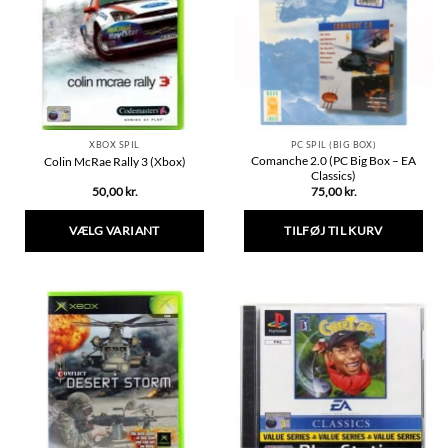
kan
vælges
på
varesiden
XBOX SPIL
PC SPIL (BIG BOX)
Comanche 2.0 (PC Big Box – EA
Colin McRae Rally 3 (Xbox)
Classics)
50,00
kr.
75,00
kr.
VÆLG VARIANT
TILFØJ TIL KURV
Dette
vare
har
flere
varianter.
Mulighederne
kan
vælges
på
varesiden