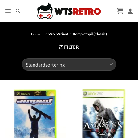
Fortsæt
til
indhold
Forside
/
Vare Variant
/
Komplet spil (Classic)
FILTER