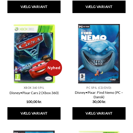
VÆLG VARIANT
VÆLG VARIANT
Dette
Dette
vare
vare
har
har
flere
flere
varianter.
varianter.
Mulighederne
Mulighederne
kan
kan
vælges
vælges
på
på
varesiden
varesiden
Nyhed
PC SPIL (CD/DVD)
XBOX 360 SPIL
Disney•Pixar: Find Nemo (PC –
Disney•Pixar Cars 2 (Xbox 360)
Dansk)
30,00
kr.
100,00
kr.
VÆLG VARIANT
VÆLG VARIANT
Dette
Dette
vare
vare