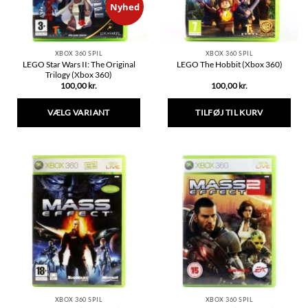
varesiden
Nyhed
XBOX 360 SPIL
XBOX 360 SPIL
LEGO Star Wars II: The Original
LEGO The Hobbit (Xbox 360)
Trilogy (Xbox 360)
100,00
kr.
100,00
kr.
TILFØJ TIL KURV
VÆLG VARIANT
Dette
vare
har
flere
varianter.
Mulighederne
kan
vælges
på
varesiden
XBOX 360 SPIL
XBOX 360 SPIL