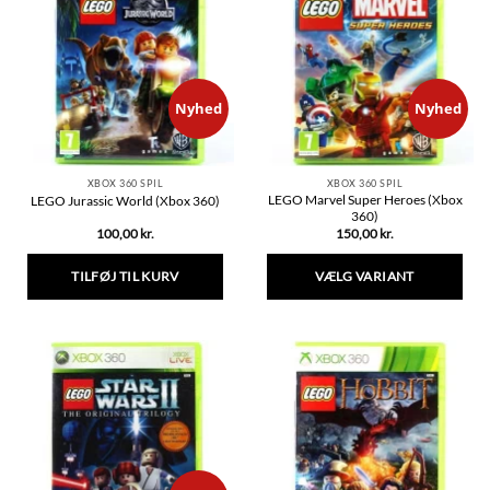
varianter.
Mulighederne
Mulighederne
kan
kan
vælges
vælges
på
på
varesiden
varesiden
Nyhed
Nyhed
XBOX 360 SPIL
XBOX 360 SPIL
LEGO Marvel Super Heroes (Xbox
LEGO Jurassic World (Xbox 360)
360)
100,00
kr.
150,00
kr.
TILFØJ TIL KURV
VÆLG VARIANT
Dette
vare
har
flere
varianter.
Mulighederne
kan
vælges
på