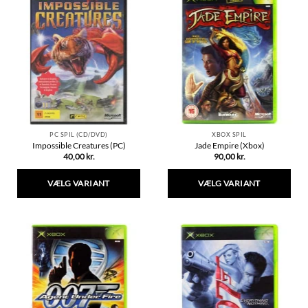
flere
flere
varianter.
varianter.
Mulighederne
Mulighederne
kan
kan
vælges
vælges
på
på
varesiden
varesiden
PC SPIL (CD/DVD)
XBOX SPIL
Impossible Creatures (PC)
Jade Empire (Xbox)
40,00
kr.
90,00
kr.
VÆLG VARIANT
VÆLG VARIANT
Dette
Dette
vare
vare
har
har
flere
flere
varianter.
varianter.
Mulighederne
Mulighederne
kan
kan
vælges
vælges