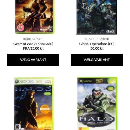
kan
kan
vælges
vælges
på
på
varesiden
varesiden
XBOX 360 SPIL
PC SPIL (CD/DVD)
Gears of War 2 (Xbox 360)
Global Operations (PC)
FRA
35,00
kr.
50,00
kr.
VÆLG VARIANT
VÆLG VARIANT
Dette
Dette
vare
vare
har
har
flere
flere
varianter.
varianter.
Mulighederne
Mulighederne
kan
kan
vælges
vælges
på
på
varesiden
varesiden