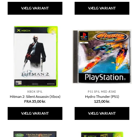
VÆLG VARIANT
VÆLG VARIANT
Dette
Dette
vare
vare
har
har
flere
flere
varianter.
varianter.
Mulighederne
Mulighederne
kan
kan
vælges
vælges
på
på
varesiden
varesiden
XBOX SPIL
PS1 SPIL MED ÆSKE
Hitman 2: Silent Assassin (Xbox)
Hydro Thunder (PS1)
FRA
35,00
kr.
125,00
kr.
VÆLG VARIANT
VÆLG VARIANT
Dette
Dette
vare
vare
har
har