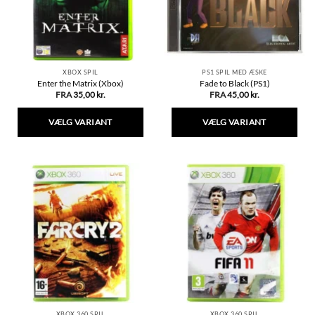
på
på
varesiden
varesiden
XBOX SPIL
PS1 SPIL MED ÆSKE
Enter the Matrix (Xbox)
Fade to Black (PS1)
FRA
35,00
kr.
FRA
45,00
kr.
VÆLG VARIANT
VÆLG VARIANT
Dette
Dette
vare
vare
har
har
flere
flere
varianter.
varianter.
Mulighederne
Mulighederne
kan
kan
vælges
vælges
på
på
varesiden
varesiden
XBOX 360 SPIL
XBOX 360 SPIL