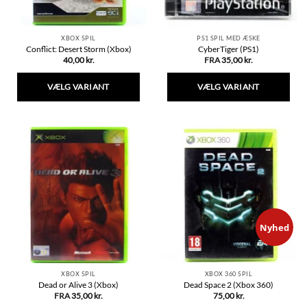
XBOX SPIL
PS1 SPIL MED ÆSKE
Conflict: Desert Storm (Xbox)
CyberTiger (PS1)
40,00
kr.
FRA
35,00
kr.
VÆLG VARIANT
VÆLG VARIANT
Dette
Dette
vare
vare
har
har
flere
flere
varianter.
varianter.
Mulighederne
Mulighederne
kan
kan
vælges
vælges
på
på
varesiden
varesiden
Nyhed
XBOX SPIL
XBOX 360 SPIL
Dead or Alive 3 (Xbox)
Dead Space 2 (Xbox 360)
FRA
35,00
kr.
75,00
kr.