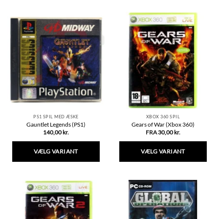
vare
vare
har
har
flere
flere
varianter.
varianter.
Mulighederne
Mulighederne
kan
kan
vælges
vælges
på
på
varesiden
varesiden
PS1 SPIL MED ÆSKE
XBOX 360 SPIL
Gauntlet Legends (PS1)
Gears of War (Xbox 360)
140,00
kr.
FRA
30,00
kr.
VÆLG VARIANT
VÆLG VARIANT
Dette
Dette
vare
vare
har
har
flere
flere
varianter.
varianter.
Mulighederne
Mulighederne