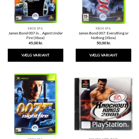
på
på
varesiden
varesiden
XBOX SPIL
XBOX SPIL
James Bond 007 in… Agent Under
James Bond 007: Everything or
Fire (Xbox)
Nothing (Xbox)
45,00
kr.
50,00
kr.
VÆLG VARIANT
VÆLG VARIANT
Dette
Dette
vare
vare
har
har
flere
flere
varianter.
varianter.
Mulighederne
Mulighederne
kan
kan
vælges
vælges
på
på
varesiden
varesiden