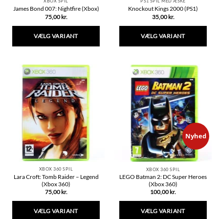
XBOX SPIL
PS1 SPIL MED ÆSKE
James Bond 007: Nightfire (Xbox)
Knockout Kings 2000 (PS1)
75,00
kr.
35,00
kr.
VÆLG VARIANT
VÆLG VARIANT
Dette
Dette
vare
vare
har
har
flere
flere
varianter.
varianter.
Mulighederne
Mulighederne
kan
kan
vælges
vælges
på
på
varesiden
varesiden
Nyhed
XBOX 360 SPIL
XBOX 360 SPIL
Lara Croft: Tomb Raider – Legend
LEGO Batman 2: DC Super Heroes
(Xbox 360)
(Xbox 360)
75,00
kr.
100,00
kr.
VÆLG VARIANT
VÆLG VARIANT