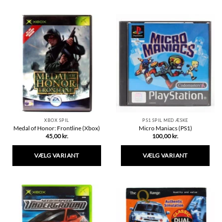
vare
vare
har
har
flere
flere
varianter.
varianter.
Mulighederne
Mulighederne
kan
kan
vælges
vælges
på
på
varesiden
varesiden
XBOX SPIL
PS1 SPIL MED ÆSKE
Medal of Honor: Frontline (Xbox)
Micro Maniacs (PS1)
45,00
kr.
100,00
kr.
VÆLG VARIANT
VÆLG VARIANT
Dette
Dette
vare
vare
har
har
flere
flere
varianter.
varianter.
Mulighederne
Mulighederne