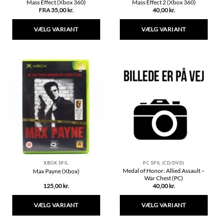
Mass Effect (Xbox 360)
Mass Effect 2 (Xbox 360)
FRA
35,00
kr.
40,00
kr.
VÆLG VARIANT
VÆLG VARIANT
Dette
Dette
vare
vare
har
har
flere
flere
varianter.
varianter.
Mulighederne
Mulighederne
kan
kan
vælges
vælges
på
på
varesiden
varesiden
XBOX SPIL
PC SPIL (CD/DVD)
Medal of Honor: Allied Assault –
Max Payne (Xbox)
War Chest (PC)
125,00
kr.
40,00
kr.
VÆLG VARIANT
VÆLG VARIANT
Dette
Dette