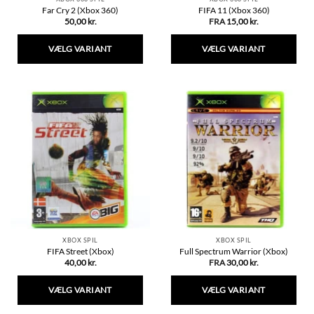
Far Cry 2 (Xbox 360)
FIFA 11 (Xbox 360)
50,00
kr.
FRA
15,00
kr.
VÆLG VARIANT
VÆLG VARIANT
Dette
Dette
vare
vare
har
har
flere
flere
varianter.
varianter.
Mulighederne
Mulighederne
kan
kan
vælges
vælges
på
på
varesiden
varesiden
XBOX SPIL
XBOX SPIL
FIFA Street (Xbox)
Full Spectrum Warrior (Xbox)
40,00
kr.
FRA
30,00
kr.
VÆLG VARIANT
VÆLG VARIANT
Dette
Dette