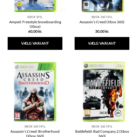
XBOX SPIL
XBOX 360 SPIL
Amped: Freestyle Snowboarding
Assassin’s Creed (Xbox 360)
(Xbox)
60,00
kr.
30,00
kr.
VÆLG VARIANT
VÆLG VARIANT
Dette
Dette
vare
vare
har
har
flere
flere
varianter.
varianter.
Mulighederne
Mulighederne
kan
kan
vælges
vælges
på
på
varesiden
varesiden
XBOX 360 SPIL
XBOX 360 SPIL
Assassin’s Creed: Brotherhood
Battlefield: Bad Company 2 (Xbox
(Xbox 360)
360)