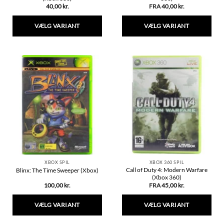
40,00
kr.
FRA
40,00
kr.
VÆLG VARIANT
VÆLG VARIANT
Dette
Dette
vare
vare
har
har
flere
flere
varianter.
varianter.
Mulighederne
Mulighederne
kan
kan
vælges
vælges
på
på
varesiden
varesiden
XBOX SPIL
XBOX 360 SPIL
Call of Duty 4: Modern Warfare
Blinx: The Time Sweeper (Xbox)
(Xbox 360)
100,00
kr.
FRA
45,00
kr.
VÆLG VARIANT
VÆLG VARIANT
Dette
Dette