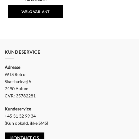
VÆLG VARIANT
Dette
vare
har
flere
varianter.
Mulighederne
KUNDESERVICE
kan
vælges
Adresse
på
varesiden
WTS Retro
Skærbækvej 5
7490 Aulum
CVR: 35782281
Kundeservice
+45 31 32 99 34
(Kun opkald, ikke SMS)
KONTAKT OS