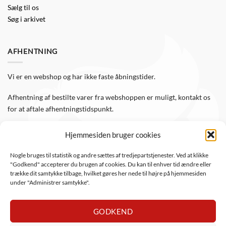
Sælg til os
Søg i arkivet
AFHENTNING
Vi er en webshop og har ikke faste åbningstider.
Afhentning af bestilte varer fra webshoppen er muligt, kontakt os
for at aftale afhentningstidspunkt.
Hjemmesiden bruger cookies
FØLG OS
Nogle bruges til statistik og andre sættes af tredjepartstjenester. Ved at klikke
"Godkend" accepterer du brugen af cookies. Du kan til enhver tid ændre eller
Følg WTS Retro på de sociale medier, så er du altid opdateret.
trække dit samtykke tilbage, hvilket gøres her nede til højre på hjemmesiden
under "Administrer samtykke".
GODKEND