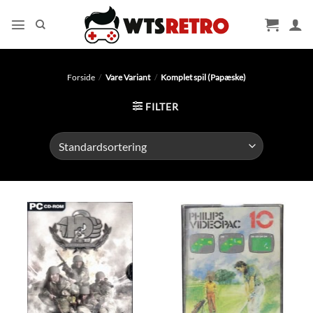
Fortsæt
til
indhold
Forside
/
Vare Variant
/
Komplet spil (Papæske)
FILTER