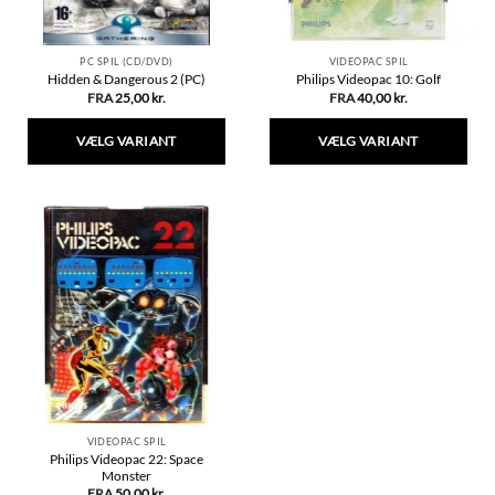
PC SPIL (CD/DVD)
VIDEOPAC SPIL
Hidden & Dangerous 2 (PC)
Philips Videopac 10: Golf
FRA
25,00
kr.
FRA
40,00
kr.
VÆLG VARIANT
VÆLG VARIANT
Dette
Dette
vare
vare
har
har
flere
flere
varianter.
varianter.
Mulighederne
Mulighederne
kan
kan
vælges
vælges
på
på
varesiden
varesiden
VIDEOPAC SPIL
Philips Videopac 22: Space
Monster
FRA
50,00
kr.