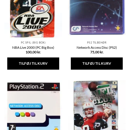
kan
vælges
på
varesiden
PC SPIL (BIG BOX)
PS2 TILBEHØR
NBA Live 2000 (PC Big Box)
Network Access Disc (PS2)
100,00
kr.
75,00
kr.
TILFØJ TIL KURV
TILFØJ TIL KURV