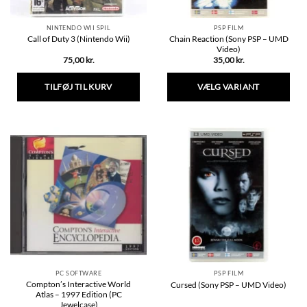
NINTENDO WII SPIL
PSP FILM
Chain Reaction (Sony PSP – UMD
Call of Duty 3 (Nintendo Wii)
Video)
75,00
kr.
35,00
kr.
TILFØJ TIL KURV
VÆLG VARIANT
Dette
vare
har
flere
varianter.
Mulighederne
kan
vælges
på
varesiden
PC SOFTWARE
PSP FILM
Compton’s Interactive World
Cursed (Sony PSP – UMD Video)
Atlas – 1997 Edition (PC
Jewelcase)