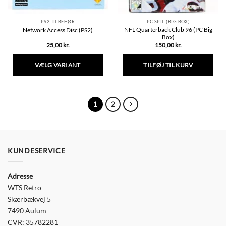
PS2 TILBEHØR
PC SPIL (BIG BOX)
NFL Quarterback Club 96 (PC Big
Network Access Disc (PS2)
Box)
25,00
kr.
150,00
kr.
VÆLG VARIANT
TILFØJ TIL KURV
Dette
vare
har
1
2
flere
varianter.
Mulighederne
kan
vælges
KUNDESERVICE
på
varesiden
Adresse
WTS Retro
Skærbækvej 5
7490 Aulum
CVR: 35782281