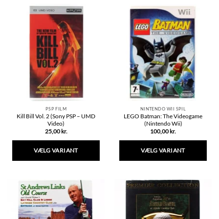
PSP FILM
NINTENDO WII SPIL
Kill Bill Vol. 2 (Sony PSP – UMD
LEGO Batman: The Videogame
Video)
(Nintendo Wii)
25,00
kr.
100,00
kr.
VÆLG VARIANT
VÆLG VARIANT
Dette
Dette
vare
vare
har
har
flere
flere
varianter.
varianter.
Mulighederne
Mulighederne