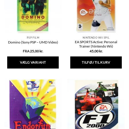
kan
vælges
på
varesiden
PSP FILM
NINTENDO WII SPIL
EA SPORTS Active: Personal
Domino (Sony PSP – UMD Video)
Trainer (Nintendo Wii)
FRA
25,00
kr.
45,00
kr.
VÆLG VARIANT
TILFØJ TIL KURV
Dette
vare
har
flere
varianter.
Mulighederne
kan
vælges
på
varesiden