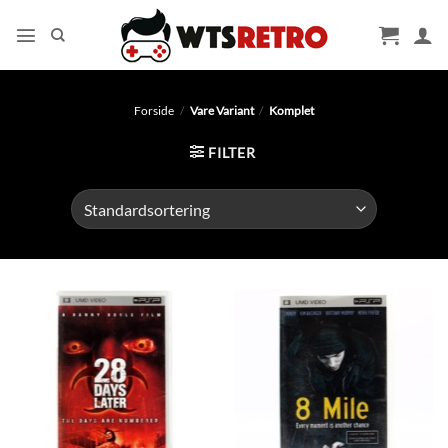
Fortsæt
til
indhold
Forside
/
Vare Variant
/
Komplet
FILTER