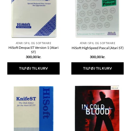
ATARI SPIL OG SOFTWARE
ATARI SPIL OG SOFTWARE
HiSoft DevpacST Version 1 (Atari
HiSoft HighSpeed Pascal (Atari ST)
ST)
300,00
kr.
300,00
kr.
TILFØJ TIL KURV
TILFØJ TIL KURV