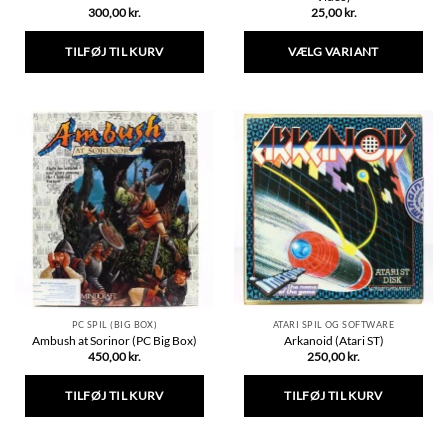
300,00
kr.
25,00
kr.
TILFØJ TIL KURV
VÆLG VARIANT
Dette
vare
har
flere
varianter.
Mulighederne
kan
vælges
på
varesiden
PC SPIL (BIG BOX)
ATARI SPIL OG SOFTWARE
Ambush at Sorinor (PC Big Box)
Arkanoid (Atari ST)
450,00
kr.
250,00
kr.
TILFØJ TIL KURV
TILFØJ TIL KURV