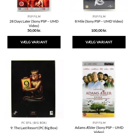
PSP FILM
PSP FILM
28 Days Later (Sony PSP – UMD
8 Mile (Sony PSP – UMD Video)
Video)
50,00
kr.
100,00
kr.
VÆLG VARIANT
VÆLG VARIANT
Dette
Dette
vare
vare
har
har
flere
flere
varianter.
varianter.
Mulighederne
Mulighederne
kan
kan
vælges
vælges
på
på
varesiden
varesiden
PC SPIL (BIG BOX)
PSP FILM
Adams Æbler (Sony PSP – UMD
9: The Last Resort (PC Big Box)
Video)