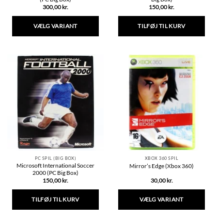
300,00
kr.
150,00
kr.
VÆLG VARIANT
TILFØJ TIL KURV
Dette
vare
har
flere
varianter.
Mulighederne
kan
vælges
på
varesiden
PC SPIL (BIG BOX)
XBOX 360 SPIL
Microsoft International Soccer
Mirror’s Edge (Xbox 360)
2000 (PC Big Box)
150,00
kr.
30,00
kr.
TILFØJ TIL KURV
VÆLG VARIANT
Dette