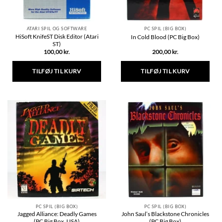
ATARI SPIL OG SOFTWARE
PC SPIL (BIG BOX)
HiSoft KnifeST Disk Editor (Atari
In Cold Blood (PC Big Box)
ST)
100,00
kr.
200,00
kr.
TILFØJ TIL KURV
TILFØJ TIL KURV
PC SPIL (BIG BOX)
PC SPIL (BIG BOX)
Jagged Alliance: Deadly Games
John Saul’s Blackstone Chronicles
(PC Big Box, USA)
(PC Big Box)