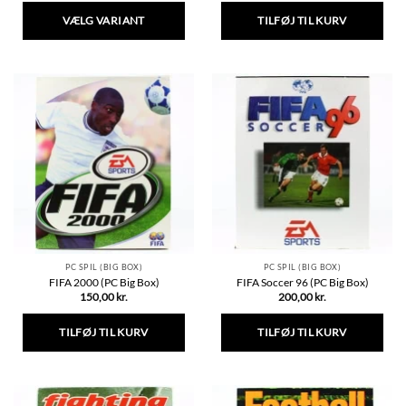
VÆLG VARIANT
TILFØJ TIL KURV
Dette
vare
har
flere
varianter.
Mulighederne
kan
vælges
på
varesiden
PC SPIL (BIG BOX)
PC SPIL (BIG BOX)
FIFA 2000 (PC Big Box)
FIFA Soccer 96 (PC Big Box)
150,00
kr.
200,00
kr.
TILFØJ TIL KURV
TILFØJ TIL KURV