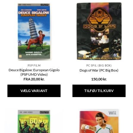
PSP FILM
PC SPIL (BIG BOX)
Deuce Bigalow: European Gigolo
Dogs of War (PC Big Box)
(PSP UMD Video)
FRA
20,00
kr.
150,00
kr.
VÆLG VARIANT
TILFØJ TIL KURV
Dette
vare
har
flere
varianter.
Mulighederne