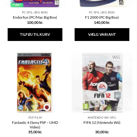
PC SPIL (BIG BOX)
PC SPIL (BIG BOX)
Endorfun (PC/Mac Big Box)
F1 2000 (PC Big Box)
100,00
kr.
140,00
kr.
TILFØJ TIL KURV
VÆLG VARIANT
Dette
vare
har
flere
varianter.
Mulighederne
kan
vælges
på
varesiden
PSP FILM
NINTENDO WII SPIL
Fantastic 4 (Sony PSP – UMD
FIFA 12 (Nintendo Wii)
Video)
35,00
kr.
30,00
kr.