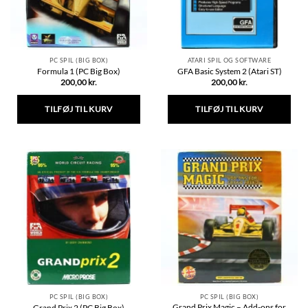
PC SPIL (BIG BOX)
ATARI SPIL OG SOFTWARE
Formula 1 (PC Big Box)
GFA Basic System 2 (Atari ST)
200,00
kr.
200,00
kr.
TILFØJ TIL KURV
TILFØJ TIL KURV
PC SPIL (BIG BOX)
PC SPIL (BIG BOX)
Grand Prix Magic – Add-ons for
Grand Prix 2 (PC Big Box)