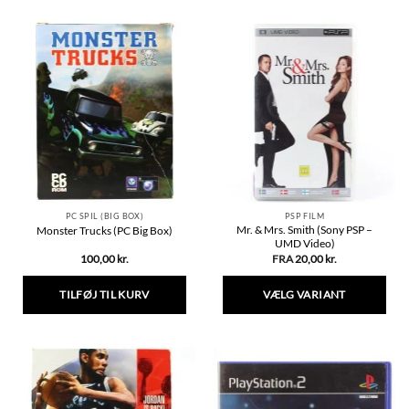
vare
har
flere
varianter.
Mulighederne
kan
vælges
på
varesiden
PC SPIL (BIG BOX)
PSP FILM
Mr. & Mrs. Smith (Sony PSP –
Monster Trucks (PC Big Box)
UMD Video)
100,00
kr.
FRA
20,00
kr.
TILFØJ TIL KURV
VÆLG VARIANT
Dette
vare
har
flere
varianter.
Mulighederne