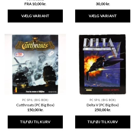
FRA
10,00
kr.
30,00
kr.
VÆLG VARIANT
VÆLG VARIANT
Dette
Dette
vare
vare
har
har
flere
flere
varianter.
varianter.
Mulighederne
Mulighederne
kan
kan
vælges
vælges
på
på
varesiden
varesiden
PC SPIL (BIG BOX)
PC SPIL (BIG BOX)
Cutthroats (PC Big Box)
Delta V (PC Big Box)
150,00
kr.
250,00
kr.
TILFØJ TIL KURV
TILFØJ TIL KURV