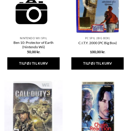
NINTENDO WII SPIL
PC SPIL (BIG BOX)
Ben 10: Protector of Earth
C.I.T.Y. 2000 (PC Big Box)
(Nintendo Wii)
50,00
kr.
100,00
kr.
TILFØJ TIL KURV
TILFØJ TIL KURV