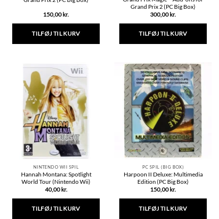
Grand Prix 2 (PC Big Box)
150,00
kr.
300,00
kr.
TILFØJ TIL KURV
TILFØJ TIL KURV
NINTENDO WII SPIL
PC SPIL (BIG BOX)
Hannah Montana: Spotlight
Harpoon II Deluxe: Multimedia
World Tour (Nintendo Wii)
Edition (PC Big Box)
40,00
kr.
150,00
kr.
TILFØJ TIL KURV
TILFØJ TIL KURV