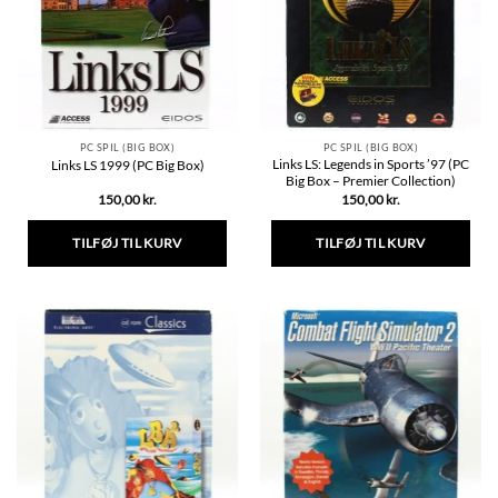
kan
kan
vælges
vælges
på
på
varesiden
varesiden
PC SPIL (BIG BOX)
PC SPIL (BIG BOX)
Links LS: Legends in Sports ’97 (PC
Links LS 1999 (PC Big Box)
Big Box – Premier Collection)
150,00
kr.
150,00
kr.
TILFØJ TIL KURV
TILFØJ TIL KURV