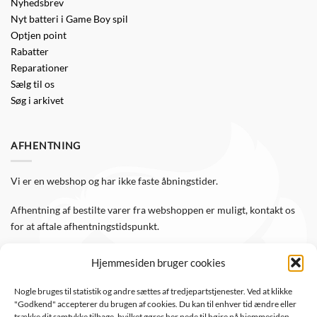
Nyhedsbrev
Nyt batteri i Game Boy spil
Optjen point
Rabatter
Reparationer
Sælg til os
Søg i arkivet
AFHENTNING
Vi er en webshop og har ikke faste åbningstider.
Afhentning af bestilte varer fra webshoppen er muligt, kontakt os
for at aftale afhentningstidspunkt.
Hjemmesiden bruger cookies
FØLG OS
Nogle bruges til statistik og andre sættes af tredjepartstjenester. Ved at klikke
"Godkend" accepterer du brugen af cookies. Du kan til enhver tid ændre eller
Følg WTS Retro på de sociale medier, så er du altid opdateret.
trække dit samtykke tilbage, hvilket gøres her nede til højre på hjemmesiden