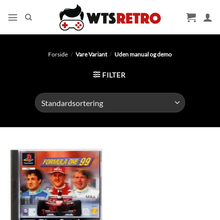
Fortsæt
til
indhold
Forside
/
Vare Variant
/
Uden manual og demo
FILTER