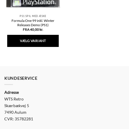
PS1 SPIL MED ÆSKE
Formula One 99 inkl. Winter
Releases Demo (PS1)
FRA
40,00
kr.
VÆLG VARIANT
Dette
vare
har
flere
varianter.
Mulighederne
KUNDESERVICE
kan
vælges
Adresse
på
varesiden
WTS Retro
Skærbækvej 5
7490 Aulum
CVR: 35782281